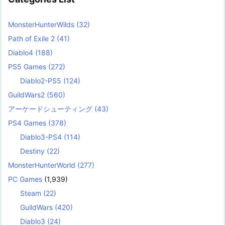
MonsterHunterWilds
(32)
Path of Exile 2
(41)
Diablo4
(188)
PS5 Games
(272)
Diablo2-PS5
(124)
GuildWars2
(560)
アーケードシューティング
(43)
PS4 Games
(378)
Diablo3-PS4
(114)
Destiny
(22)
MonsterHunterWorld
(277)
PC Games
(1,939)
Steam
(22)
GuildWars
(420)
Diablo3
(24)