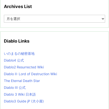
Archives List
A
r
c
h
i
v
Diablo Links
e
s
L
いのまるの秘密基地
i
s
Diablo4 公式
t
Diablo2 Resurrected Wiki
Diablo II: Lord of Destruction Wiki
The Eternal Death Star
Diablo III 公式
Diablo 3 Wiki 日本語
Diablo3 Guide jP (犬小屋)