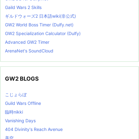
Gaild Wars 2 Skills
ギルドウォーズ2 日本語wiki(非公式)
GW2 World Boss Timer (Dulfy.net)
GW2 Specialization Calculator (Dulfy)
Advanced GW2 Timer
ArenaNet's SoundCloud
GW2 BLOGS
こじょらぼ
Guild Wars Offline
臨時nikki
Vanishing Days
404 Divinity's Reach Avenue
美空