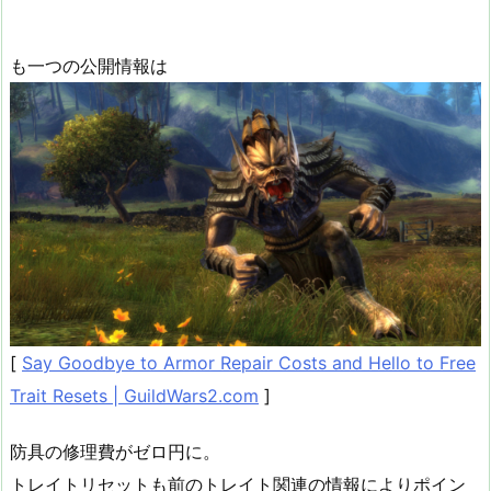
も一つの公開情報は
[
Say Goodbye to Armor Repair Costs and Hello to Free
Trait Resets | GuildWars2.com
]
防具の修理費がゼロ円に。
トレイトリセットも前のトレイト関連の情報によりポイン