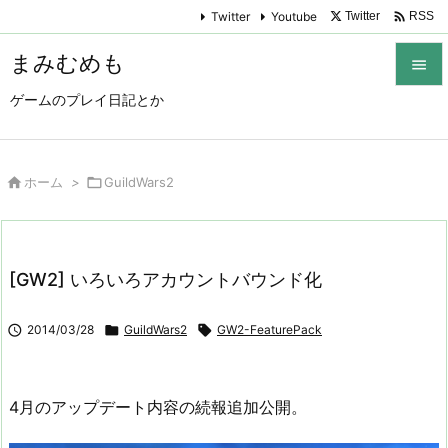

Twitter
Youtube
Twitter
RSS
まみむめも

ゲームのプレイ日記とか

メニュ

サイド

ホーム
>

GuildWars2

前へ

[GW2] いろいろアカウントバウンド化
次へ


2014/03/28

GuildWars2

GW2-FeaturePack
検索
4月のアップデート内容の続報追加公開。