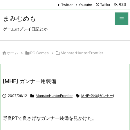

Twitter
Youtube
Twitter
RSS
まみむめも

ゲームのプレイ日記とか

メニュ

サイド

ホーム
>

PC Games
>

MonsterHunterFrontier

前へ

[MHF] ガンナー用装備
次へ


2007/09/12

MonsterHunterFrontier

MHF-装備(ガンナー)
検索
野良PTで良さげなガンナー装備を見かけた。