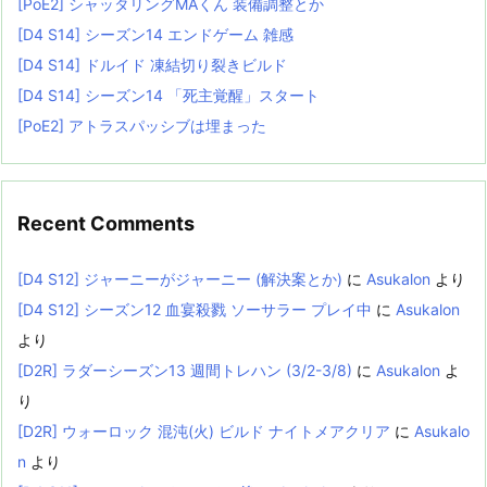
[PoE2] シャッタリングMAくん 装備調整とか
[D4 S14] シーズン14 エンドゲーム 雑感
[D4 S14] ドルイド 凍結切り裂きビルド
[D4 S14] シーズン14 「死主覚醒」スタート
[PoE2] アトラスパッシブは埋まった
Recent Comments
[D4 S12] ジャーニーがジャーニー (解決案とか)
に
Asukalon
より
[D4 S12] シーズン12 血宴殺戮 ソーサラー プレイ中
に
Asukalon
より
[D2R] ラダーシーズン13 週間トレハン (3/2-3/8)
に
Asukalon
よ
り
[D2R] ウォーロック 混沌(火) ビルド ナイトメアクリア
に
Asukalo
n
より