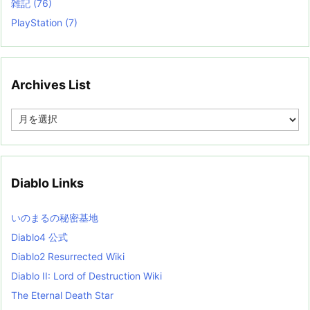
雑記
(76)
PlayStation
(7)
Archives List
A
r
c
h
i
v
Diablo Links
e
s
L
いのまるの秘密基地
i
s
Diablo4 公式
t
Diablo2 Resurrected Wiki
Diablo II: Lord of Destruction Wiki
The Eternal Death Star