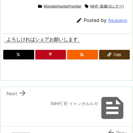

MonsterHunterFrontier

MHF-装備(ガンナー)

Posted by
Asukalon
よろしければシェアお願いします

Copy

Next

[MHF] 対 イャンガルルガ

Prev