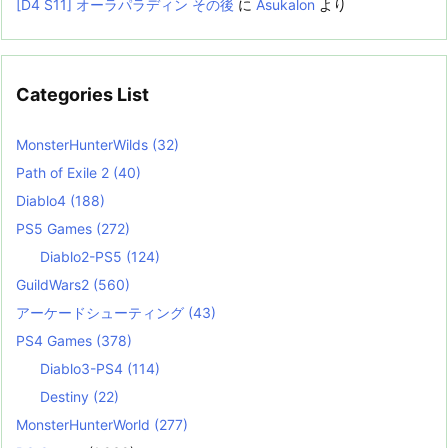
[D4 S11] オーラパラディン その後
に
Asukalon
より
Categories List
MonsterHunterWilds
(32)
Path of Exile 2
(40)
Diablo4
(188)
PS5 Games
(272)
Diablo2-PS5
(124)
GuildWars2
(560)
アーケードシューティング
(43)
PS4 Games
(378)
Diablo3-PS4
(114)
Destiny
(22)
MonsterHunterWorld
(277)