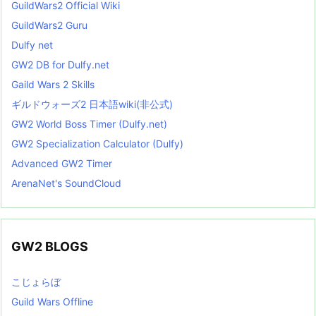
GuildWars2 Official Wiki
GuildWars2 Guru
Dulfy net
GW2 DB for Dulfy.net
Gaild Wars 2 Skills
ギルドウォーズ2 日本語wiki(非公式)
GW2 World Boss Timer (Dulfy.net)
GW2 Specialization Calculator (Dulfy)
Advanced GW2 Timer
ArenaNet's SoundCloud
GW2 BLOGS
こじょらぼ
Guild Wars Offline