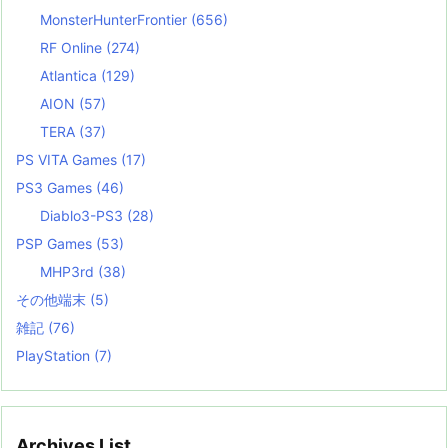
MonsterHunterFrontier
(656)
RF Online
(274)
Atlantica
(129)
AION
(57)
TERA
(37)
PS VITA Games
(17)
PS3 Games
(46)
Diablo3-PS3
(28)
PSP Games
(53)
MHP3rd
(38)
その他端末
(5)
雑記
(76)
PlayStation
(7)
Archives List