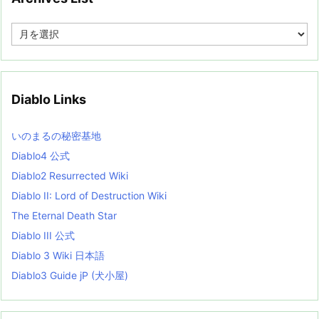
A
r
c
h
i
v
Diablo Links
e
s
L
いのまるの秘密基地
i
s
Diablo4 公式
t
Diablo2 Resurrected Wiki
Diablo II: Lord of Destruction Wiki
The Eternal Death Star
Diablo III 公式
Diablo 3 Wiki 日本語
Diablo3 Guide jP (犬小屋)