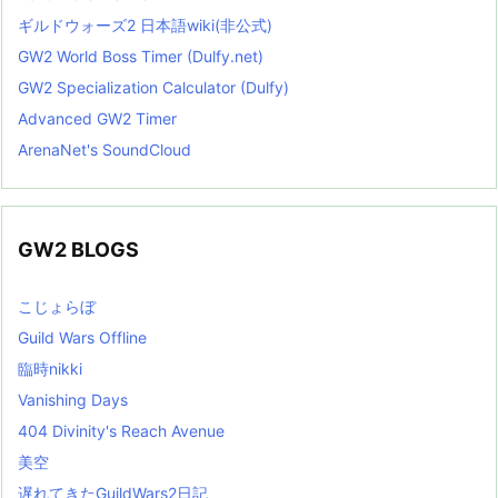
ギルドウォーズ2 日本語wiki(非公式)
GW2 World Boss Timer (Dulfy.net)
GW2 Specialization Calculator (Dulfy)
Advanced GW2 Timer
ArenaNet's SoundCloud
GW2 BLOGS
こじょらぼ
Guild Wars Offline
臨時nikki
Vanishing Days
404 Divinity's Reach Avenue
美空
遅れてきたGuildWars2日記