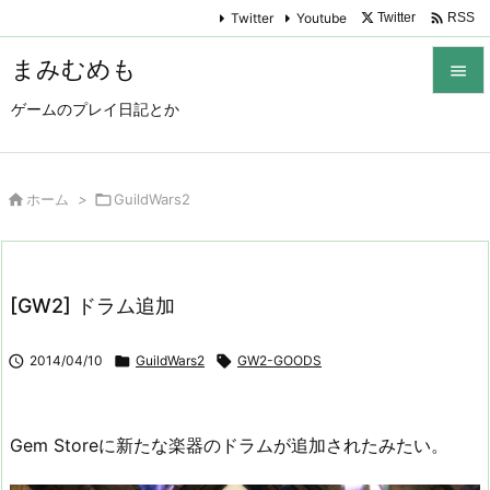

Twitter
Youtube
Twitter
RSS
まみむめも

ゲームのプレイ日記とか

メニュ

サイド

ホーム
>

GuildWars2

前へ

[GW2] ドラム追加
次へ


2014/04/10

GuildWars2

GW2-GOODS
検索
Gem Storeに新たな楽器のドラムが追加されたみたい。