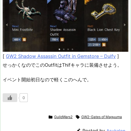
[
GW2 Shadow Assassin Outfit in Gemstore – Dulfy
]
せっかくなのでこのOutfitはThifキャラに装備させよう。
イベント開始初日なので軽くこのへんで。
0

GuildWars2

GW2-Gates of Maguuma

Posted by
Asukalon