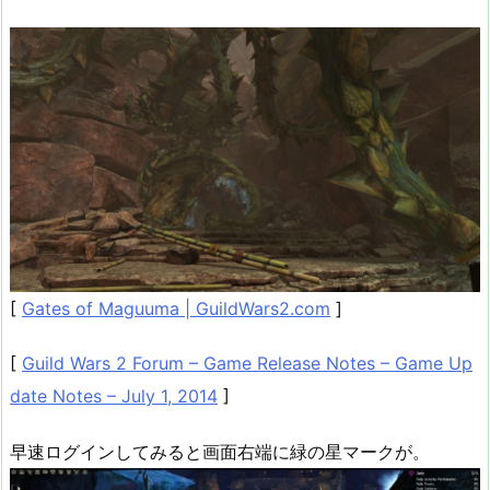
[
Gates of Maguuma | GuildWars2.com
]
[
Guild Wars 2 Forum – Game Release Notes – Game Up
date Notes – July 1, 2014
]
早速ログインしてみると画面右端に緑の星マークが。