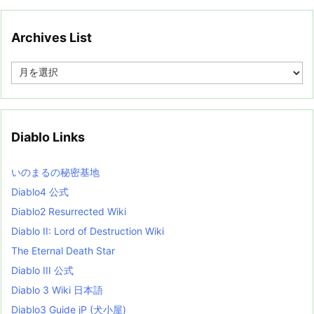
Archives List
A
r
c
h
i
v
Diablo Links
e
s
L
いのまるの秘密基地
i
s
Diablo4 公式
t
Diablo2 Resurrected Wiki
Diablo II: Lord of Destruction Wiki
The Eternal Death Star
Diablo III 公式
Diablo 3 Wiki 日本語
Diablo3 Guide jP (犬小屋)