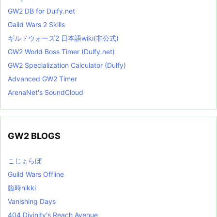
GW2 DB for Dulfy.net
Gaild Wars 2 Skills
ギルドウォーズ2 日本語wiki(非公式)
GW2 World Boss Timer (Dulfy.net)
GW2 Specialization Calculator (Dulfy)
Advanced GW2 Timer
ArenaNet's SoundCloud
GW2 BLOGS
こじょらぼ
Guild Wars Offline
臨時nikki
Vanishing Days
404 Divinity's Reach Avenue