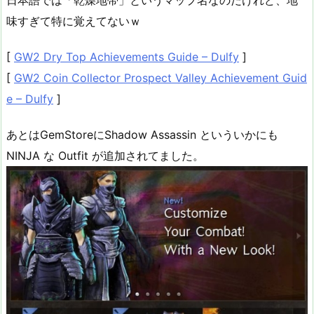
日本語では「乾燥地帯」というマップ名なのだけれど、地
味すぎて特に覚えてないｗ
[
GW2 Dry Top Achievements Guide – Dulfy
]
[
GW2 Coin Collector Prospect Valley Achievement Guid
e – Dulfy
]
あとはGemStoreにShadow Assassin といういかにも
NINJA な Outfit が追加されてました。