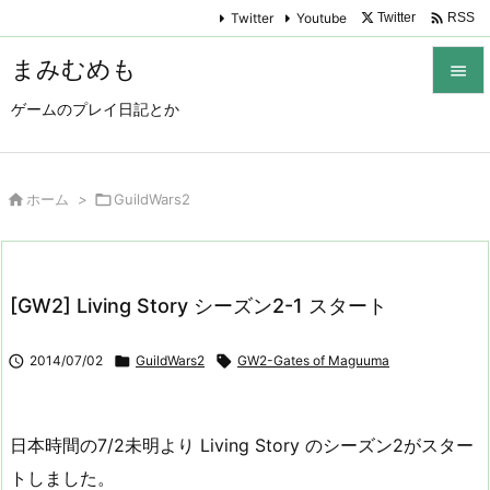

Twitter
Youtube
Twitter
RSS
まみむめも

ゲームのプレイ日記とか

メニュ

サイド

ホーム
>

GuildWars2

前へ

[GW2] Living Story シーズン2-1 スタート
次へ


2014/07/02

GuildWars2

GW2-Gates of Maguuma
検索
日本時間の7/2未明より Living Story のシーズン2がスター
トしました。