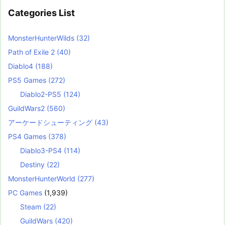
Categories List
MonsterHunterWilds
(32)
Path of Exile 2
(40)
Diablo4
(188)
PS5 Games
(272)
Diablo2-PS5
(124)
GuildWars2
(560)
アーケードシューティング
(43)
PS4 Games
(378)
Diablo3-PS4
(114)
Destiny
(22)
MonsterHunterWorld
(277)
PC Games
(1,939)
Steam
(22)
GuildWars
(420)