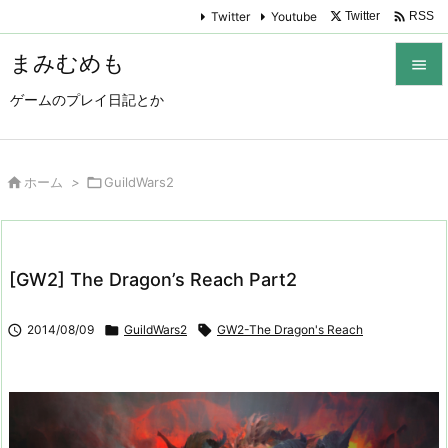

Twitter
Youtube
Twitter
RSS
まみむめも

ゲームのプレイ日記とか

メニュ

サイド

ホーム
>

GuildWars2

前へ

[GW2] The Dragon’s Reach Part2
次へ


2014/08/09

GuildWars2

GW2-The Dragon's Reach
検索