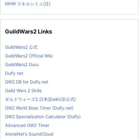
MHW スキルシミュ(泣)
GuildWars2 Links
GuildWars2 公式
GuildWars2 Official Wiki
GuildWars2 Guru
Dulfy net
GW2 DB for Dulfy.net
Gaild Wars 2 Skills
ギルドウォーズ2 日本語wiki(非公式)
GW2 World Boss Timer (Dulfy.net)
GW2 Specialization Calculator (Dulfy)
Advanced GW2 Timer
ArenaNet's SoundCloud