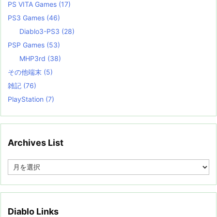
PS VITA Games
(17)
PS3 Games
(46)
Diablo3-PS3
(28)
PSP Games
(53)
MHP3rd
(38)
その他端末
(5)
雑記
(76)
PlayStation
(7)
Archives List
A
r
c
h
i
v
Diablo Links
e