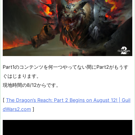
Part1のコンテンツを何一つやってない間にPart2がもうす
ぐはじまります。
現地時間の8/12からです。
[
The Dragon’s Reach: Part 2 Begins on August 12! | Guil
dWars2.com
]