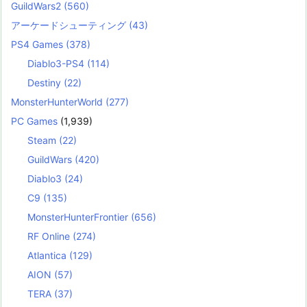
GuildWars2
(560)
アーケードシューティング
(43)
PS4 Games
(378)
Diablo3-PS4
(114)
Destiny
(22)
MonsterHunterWorld
(277)
PC Games
(1,939)
Steam
(22)
GuildWars
(420)
Diablo3
(24)
C9
(135)
MonsterHunterFrontier
(656)
RF Online
(274)
Atlantica
(129)
AION
(57)
TERA
(37)