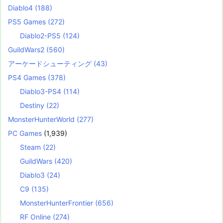
Diablo4
(188)
PS5 Games
(272)
Diablo2-PS5
(124)
GuildWars2
(560)
アーケードシューティング
(43)
PS4 Games
(378)
Diablo3-PS4
(114)
Destiny
(22)
MonsterHunterWorld
(277)
PC Games
(1,939)
Steam
(22)
GuildWars
(420)
Diablo3
(24)
C9
(135)
MonsterHunterFrontier
(656)
RF Online
(274)