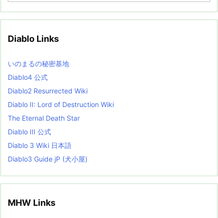
c
h
i
v
Diablo Links
e
s
L
いのまるの秘密基地
i
s
Diablo4 公式
t
Diablo2 Resurrected Wiki
Diablo II: Lord of Destruction Wiki
The Eternal Death Star
Diablo III 公式
Diablo 3 Wiki 日本語
Diablo3 Guide jP (犬小屋)
MHW Links