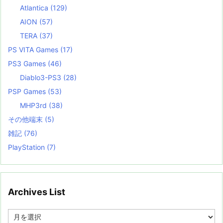
Atlantica
(129)
AION
(57)
TERA
(37)
PS VITA Games
(17)
PS3 Games
(46)
Diablo3-PS3
(28)
PSP Games
(53)
MHP3rd
(38)
その他端末
(5)
雑記
(76)
PlayStation
(7)
Archives List
A
r