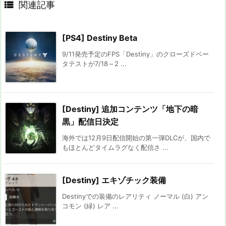

関連記事
[PS4] Destiny Beta
9/11発売予定のFPS「Destiny」のクローズドベー
タテストが7/18～2 ...
[Destiny] 追加コンテンツ「地下の暗
黒」配信日決定
海外では12月9日配信開始の第一弾DLCが、国内で
もほとんどタイムラグなく配信さ ...
[Destiny] エキゾチック装備
Destinyでの装備のレアリティ ノーマル (白) アン
コモン (緑) レア ...