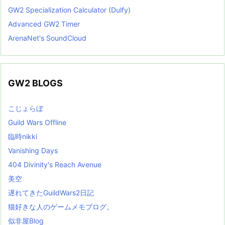
GW2 Specialization Calculator (Dulfy)
Advanced GW2 Timer
ArenaNet's SoundCloud
GW2 BLOGS
こじょらぼ
Guild Wars Offline
臨時nikki
Vanishing Days
404 Divinity's Reach Avenue
美空
遅れてきたGuildWars2日記
猫好きな人のゲームメモブログ。
似非屋Blog