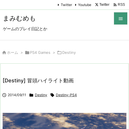

Twitter
Youtube
Twitter
RSS
まみむめも

ゲームのプレイ日記とか

メニュ

サイド

ホーム
>

PS4 Games
>

Destiny

前へ

[Destiny] 冒頭ハイライト動画
次へ


2014/09/11

Destiny

Destiny-PS4
検索