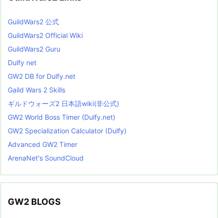
GuildWars2 公式
GuildWars2 Official Wiki
GuildWars2 Guru
Dulfy net
GW2 DB for Dulfy.net
Gaild Wars 2 Skills
ギルドウォーズ2 日本語wiki(非公式)
GW2 World Boss Timer (Dulfy.net)
GW2 Specialization Calculator (Dulfy)
Advanced GW2 Timer
ArenaNet's SoundCloud
GW2 BLOGS