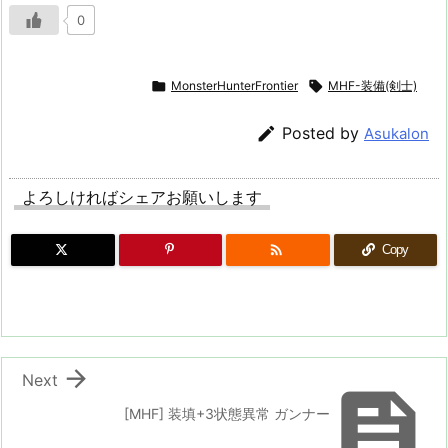
0

MonsterHunterFrontier

MHF-装備(剣士)

Posted by
Asukalon
よろしければシェアお願いします

Copy

Next

[MHF] 装填+3状態異常 ガンナー