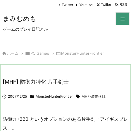

Twitter
Youtube
Twitter
RSS
まみむめも

ゲームのプレイ日記とか

メニュ

サイド

ホーム
>

PC Games
>

MonsterHunterFrontier

前へ

[MHF] 防御力特化 片手剣士
次へ


2007/12/25

MonsterHunterFrontier

MHF-装備(剣士)
検索
防御力+220 というオプションのある片手剣「アイギスブレ
ス」。