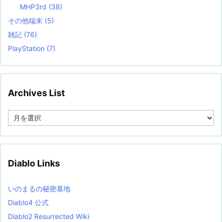
MHP3rd
(38)
その他端末
(5)
雑記
(76)
PlayStation
(7)
Archives List
A
r
c
h
i
v
Diablo Links
e
s
L
いのまるの秘密基地
i
s
Diablo4 公式
t
Diablo2 Resurrected Wiki