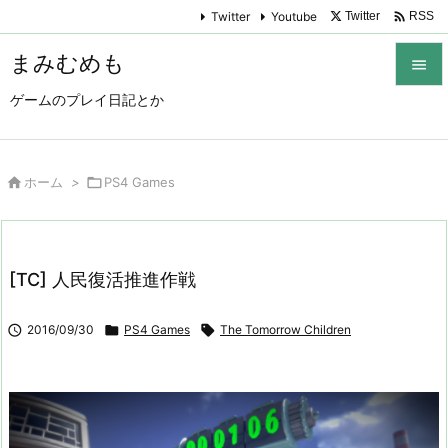

Twitter
Youtube
Twitter
RSS
まみむめも

ゲームのプレイ日記とか

メニュ

サイド

ホーム
>

PS4 Games

前へ

[TC] 人民復活推進作戦
次へ


2016/09/30

PS4 Games

The Tomorrow Children
検索