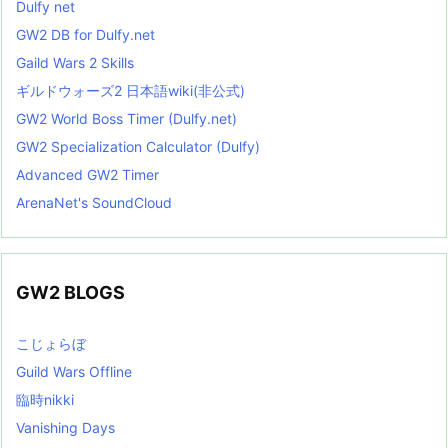
Dulfy net
GW2 DB for Dulfy.net
Gaild Wars 2 Skills
ギルドウォーズ2 日本語wiki(非公式)
GW2 World Boss Timer (Dulfy.net)
GW2 Specialization Calculator (Dulfy)
Advanced GW2 Timer
ArenaNet's SoundCloud
GW2 BLOGS
こじょらぼ
Guild Wars Offline
臨時nikki
Vanishing Days