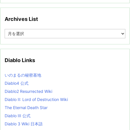
Archives List
A
r
c
h
i
v
Diablo Links
e
s
L
いのまるの秘密基地
i
s
Diablo4 公式
t
Diablo2 Resurrected Wiki
Diablo II: Lord of Destruction Wiki
The Eternal Death Star
Diablo III 公式
Diablo 3 Wiki 日本語