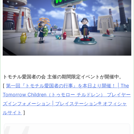
トモチル愛国者の会 主催の期間限定イベントが開催中。
[
第一回『トモチル愛国者の行事』を本日より開催！ | The
Tomorrow Children（トゥモロー チルドレン） プレイヤー
ズインフォメーション | プレイステーション® オフィシャ
ルサイト
]