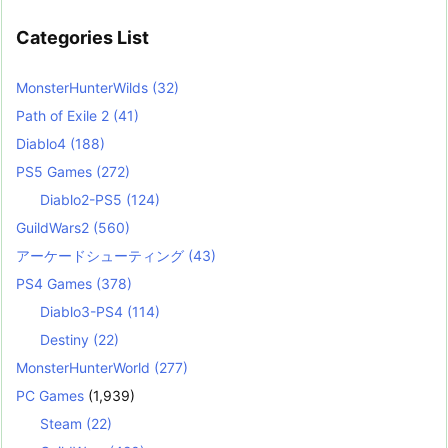
Categories List
MonsterHunterWilds
(32)
Path of Exile 2
(41)
Diablo4
(188)
PS5 Games
(272)
Diablo2-PS5
(124)
GuildWars2
(560)
アーケードシューティング
(43)
PS4 Games
(378)
Diablo3-PS4
(114)
Destiny
(22)
MonsterHunterWorld
(277)
PC Games
(1,939)
Steam
(22)