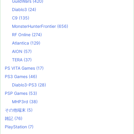
GuildWars
(420)
Diablo3
(24)
C9
(135)
MonsterHunterFrontier
(656)
RF Online
(274)
Atlantica
(129)
AION
(57)
TERA
(37)
PS VITA Games
(17)
PS3 Games
(46)
Diablo3-PS3
(28)
PSP Games
(53)
MHP3rd
(38)
その他端末
(5)
雑記
(76)
PlayStation
(7)