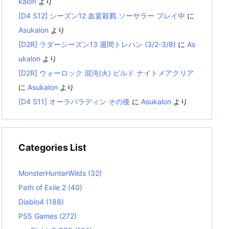
kalon
より
[D4 S12] シーズン12 血宴殺戮 ソーサラー プレイ中
に
Asukalon
より
[D2R] ラダーシーズン13 週間トレハン (3/2-3/8)
に
As
ukalon
より
[D2R] ウォーロック 混沌(火) ビルド ナイトメアクリア
に
Asukalon
より
[D4 S11] オーラパラディン その後
に
Asukalon
より
Categories List
MonsterHunterWilds
(32)
Path of Exile 2
(40)
Diablo4
(188)
PS5 Games
(272)