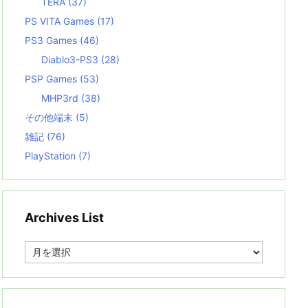
TERA
(37)
PS VITA Games
(17)
PS3 Games
(46)
Diablo3-PS3
(28)
PSP Games
(53)
MHP3rd
(38)
その他端末
(5)
雑記
(76)
PlayStation
(7)
Archives List
A
r
c
h
i
v