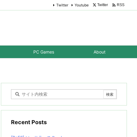

Twitter
Youtube
Twitter
RSS
PC Games
About
Recent Posts