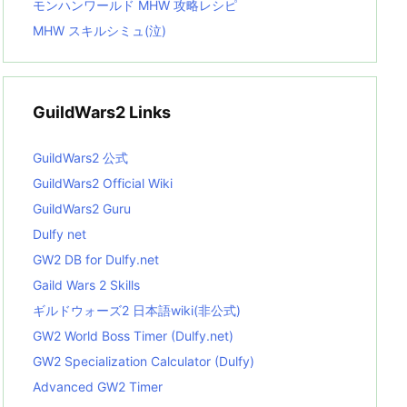
モンハンワールド MHW 攻略レシピ
MHW スキルシミュ(泣)
GuildWars2 Links
GuildWars2 公式
GuildWars2 Official Wiki
GuildWars2 Guru
Dulfy net
GW2 DB for Dulfy.net
Gaild Wars 2 Skills
ギルドウォーズ2 日本語wiki(非公式)
GW2 World Boss Timer (Dulfy.net)
GW2 Specialization Calculator (Dulfy)
Advanced GW2 Timer