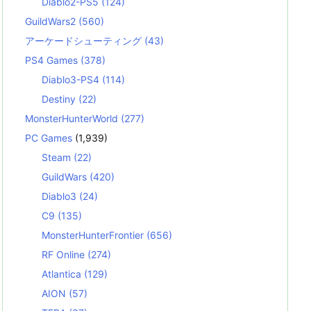
Diablo2-PS5
(124)
GuildWars2
(560)
アーケードシューティング
(43)
PS4 Games
(378)
Diablo3-PS4
(114)
Destiny
(22)
MonsterHunterWorld
(277)
PC Games
(1,939)
Steam
(22)
GuildWars
(420)
Diablo3
(24)
C9
(135)
MonsterHunterFrontier
(656)
RF Online
(274)
Atlantica
(129)
AION
(57)