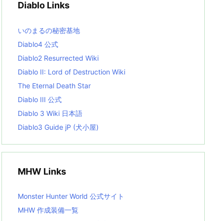
Diablo Links
e
s
L
いのまるの秘密基地
i
s
Diablo4 公式
t
Diablo2 Resurrected Wiki
Diablo II: Lord of Destruction Wiki
The Eternal Death Star
Diablo III 公式
Diablo 3 Wiki 日本語
Diablo3 Guide jP (犬小屋)
MHW Links
Monster Hunter World 公式サイト
MHW 作成装備一覧