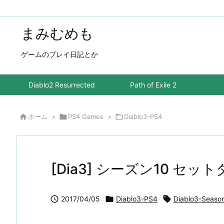
まみむめも
ゲームのプレイ日記とか
Diablo2 Resurrected
Path of Exile 2

ホーム
>

PS4 Games
>

Diablo3-PS4
[Dia3] シーズン10 セッ

2017/04/05

Diablo3-PS4

Diablo3-Seaso