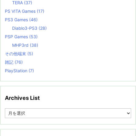
TERA
(37)
PS VITA Games
(17)
PS3 Games
(46)
Diablo3-PS3
(28)
PSP Games
(53)
MHP3rd
(38)
その他端末
(5)
雑記
(76)
PlayStation
(7)
Archives List
A
r
c
h
i