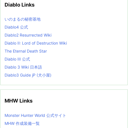
v
Diablo Links
e
s
L
いのまるの秘密基地
i
s
Diablo4 公式
t
Diablo2 Resurrected Wiki
Diablo II: Lord of Destruction Wiki
The Eternal Death Star
Diablo III 公式
Diablo 3 Wiki 日本語
Diablo3 Guide jP (犬小屋)
MHW Links
Monster Hunter World 公式サイト
MHW 作成装備一覧