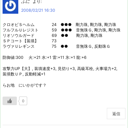
ふに
より:
2008/02/21 16:30
クロオビＳヘルム 24 ●●● 剛力珠, 剛力珠, 剛力珠
フルフルＵレジスト 59 ●●● 音無珠Ｇ, 剛力珠, 剛力珠
リオソウルガード 69 ●● 剛力珠, 剛力珠
ＳＰコート【装填】 73
ラヴァＵレギンス 75 ●● 音無珠Ｇ, 反動珠Ｇ
防御値:300 火:+21 水:+1 雷:+11 氷:+1 龍:+6
攻撃力UP【大】, 装填速度+3, 見切り+3, 高級耳栓, 火事場力+2,
装填数ＵＰ, 反動軽減+1
らお地 にいかがです？
0
返信