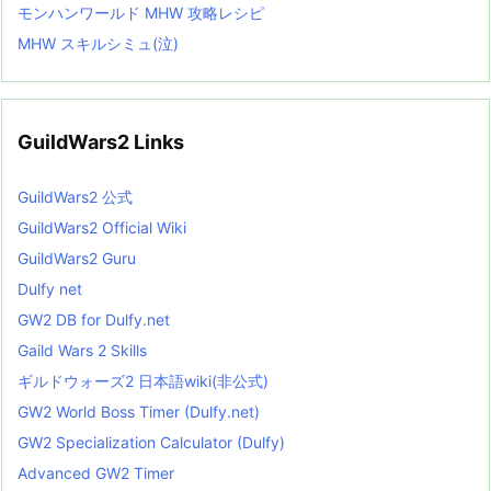
モンハンワールド MHW 攻略レシピ
MHW スキルシミュ(泣)
GuildWars2 Links
GuildWars2 公式
GuildWars2 Official Wiki
GuildWars2 Guru
Dulfy net
GW2 DB for Dulfy.net
Gaild Wars 2 Skills
ギルドウォーズ2 日本語wiki(非公式)
GW2 World Boss Timer (Dulfy.net)
GW2 Specialization Calculator (Dulfy)
Advanced GW2 Timer