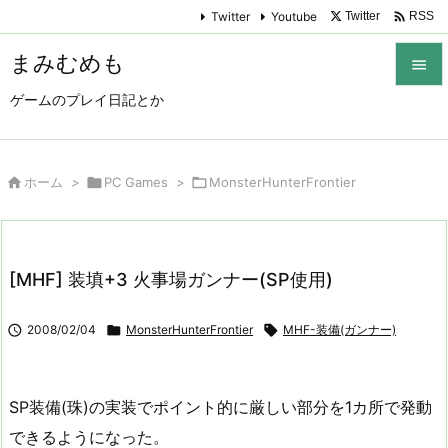

Twitter
Youtube
Twitter
RSS
まみむめも

ゲームのプレイ日記とか

メニュ

サイド

ホーム
>

PC Games
>

MonsterHunterFrontier

前へ

[MHF] 装填+3 火事場ガンナー(SP使用)
次へ


2008/02/04

MonsterHunterFrontier

MHF-装備(ガンナー)
検索
SP装備(珠)の実装でポイント的に厳しい部分を1カ所で発動
できるようになった。