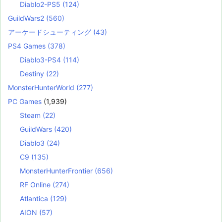
Diablo2-PS5
(124)
GuildWars2
(560)
アーケードシューティング
(43)
PS4 Games
(378)
Diablo3-PS4
(114)
Destiny
(22)
MonsterHunterWorld
(277)
PC Games
(1,939)
Steam
(22)
GuildWars
(420)
Diablo3
(24)
C9
(135)
MonsterHunterFrontier
(656)
RF Online
(274)
Atlantica
(129)
AION
(57)