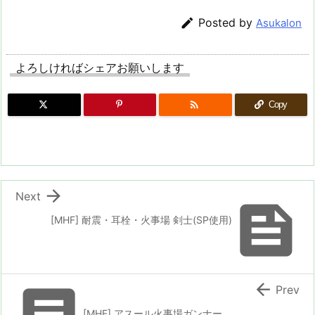

Posted by
Asukalon
よろしければシェアお願いします

Copy

Next

[MHF] 耐震・耳栓・火事場 剣士(SP使用)

Prev
[MHF] アスール火事場ガンナー