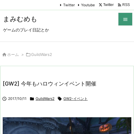

Twitter
Youtube
Twitter
RSS
まみむめも

ゲームのプレイ日記とか

メニュ

サイド

ホーム
>

GuildWars2

前へ

[GW2] 今年もハロウィンイベント開催
次へ


2017/10/11

GuildWars2

GW2-イベント
検索