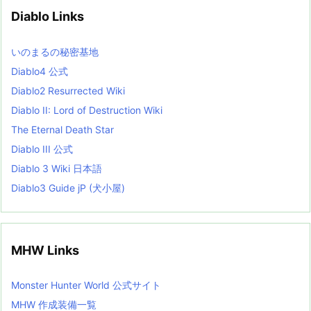
v
Diablo Links
e
s
L
いのまるの秘密基地
i
s
Diablo4 公式
t
Diablo2 Resurrected Wiki
Diablo II: Lord of Destruction Wiki
The Eternal Death Star
Diablo III 公式
Diablo 3 Wiki 日本語
Diablo3 Guide jP (犬小屋)
MHW Links
Monster Hunter World 公式サイト
MHW 作成装備一覧