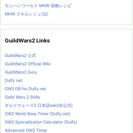
モンハンワールド MHW 攻略レシピ
MHW スキルシミュ(泣)
GuildWars2 Links
GuildWars2 公式
GuildWars2 Official Wiki
GuildWars2 Guru
Dulfy net
GW2 DB for Dulfy.net
Gaild Wars 2 Skills
ギルドウォーズ2 日本語wiki(非公式)
GW2 World Boss Timer (Dulfy.net)
GW2 Specialization Calculator (Dulfy)
Advanced GW2 Timer