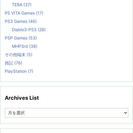
TERA
(37)
PS VITA Games
(17)
PS3 Games
(46)
Diablo3-PS3
(28)
PSP Games
(53)
MHP3rd
(38)
その他端末
(5)
雑記
(76)
PlayStation
(7)
Archives List
A
r
c
h
i