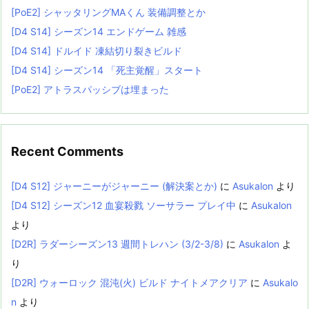
[PoE2] シャッタリングMAくん 装備調整とか
[D4 S14] シーズン14 エンドゲーム 雑感
[D4 S14] ドルイド 凍結切り裂きビルド
[D4 S14] シーズン14 「死主覚醒」スタート
[PoE2] アトラスパッシブは埋まった
Recent Comments
[D4 S12] ジャーニーがジャーニー (解決案とか)
に
Asukalon
より
[D4 S12] シーズン12 血宴殺戮 ソーサラー プレイ中
に
Asukalon
より
[D2R] ラダーシーズン13 週間トレハン (3/2-3/8)
に
Asukalon
よ
り
[D2R] ウォーロック 混沌(火) ビルド ナイトメアクリア
に
Asukalo
n
より