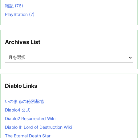
雑記
(76)
PlayStation
(7)
Archives List
A
r
c
h
i
v
Diablo Links
e
s
L
いのまるの秘密基地
i
s
Diablo4 公式
t
Diablo2 Resurrected Wiki
Diablo II: Lord of Destruction Wiki
The Eternal Death Star