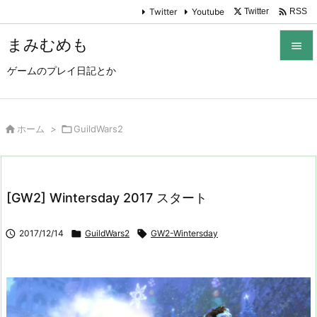

Twitter
Youtube
Twitter
RSS
まみむめも

ゲームのプレイ日記とか

メニュ

サイド

ホーム
>

GuildWars2

前へ

[GW2] Wintersday 2017 スタート
次へ


2017/12/14

GuildWars2

GW2-Wintersday
検索