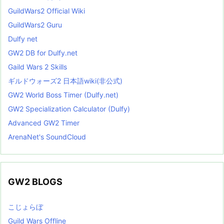
GuildWars2 Official Wiki
GuildWars2 Guru
Dulfy net
GW2 DB for Dulfy.net
Gaild Wars 2 Skills
ギルドウォーズ2 日本語wiki(非公式)
GW2 World Boss Timer (Dulfy.net)
GW2 Specialization Calculator (Dulfy)
Advanced GW2 Timer
ArenaNet's SoundCloud
GW2 BLOGS
こじょらぼ
Guild Wars Offline