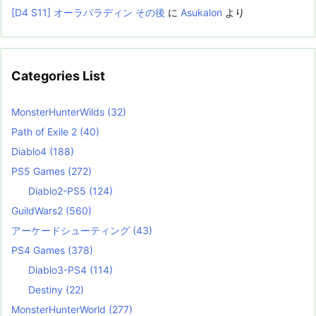
[D4 S11] オーラパラディン その後
に
Asukalon
より
Categories List
MonsterHunterWilds
(32)
Path of Exile 2
(40)
Diablo4
(188)
PS5 Games
(272)
Diablo2-PS5
(124)
GuildWars2
(560)
アーケードシューティング
(43)
PS4 Games
(378)
Diablo3-PS4
(114)
Destiny
(22)
MonsterHunterWorld
(277)