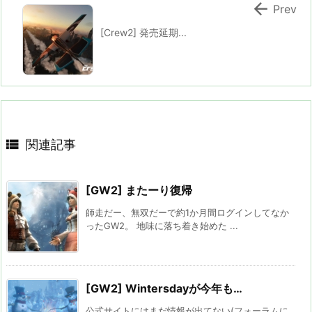

Prev
[Crew2] 発売延期...

関連記事
[GW2] またーり復帰
師走だー、無双だーで約1か月間ログインしてなか
ったGW2。 地味に落ち着き始めた ...
[GW2] Wintersdayが今年も…
公式サイトにはまだ情報が出てない(フォーラムに