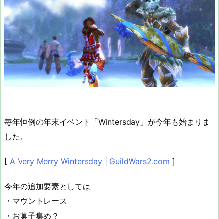
毎年恒例の年末イベント「Wintersday」が今年も始まりま
した。
[
A Very Merry Wintersday | GuildWars2.com
]
今年の追加要素としては
・マウントレース
・お菓子集め？