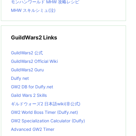
モンハンワールド MHW 攻略レシピ
MHW スキルシミュ(泣)
GuildWars2 Links
GuildWars2 公式
GuildWars2 Official Wiki
GuildWars2 Guru
Dulfy net
GW2 DB for Dulfy.net
Gaild Wars 2 Skills
ギルドウォーズ2 日本語wiki(非公式)
GW2 World Boss Timer (Dulfy.net)
GW2 Specialization Calculator (Dulfy)
Advanced GW2 Timer