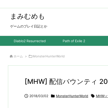
まみむめも
ゲームのプレイ日記とか
Diablo2 Resurrected
Path of Exile 2

ホーム
>

MonsterHunterWorld
[MHW] 配信バウンティ 2

2018/03/02

MonsterHunterWorld

MHW-