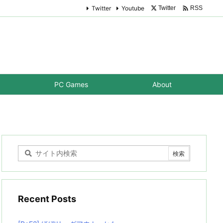

Twitter
Youtube
Twitter
RSS
PC Games
About
Recent Posts