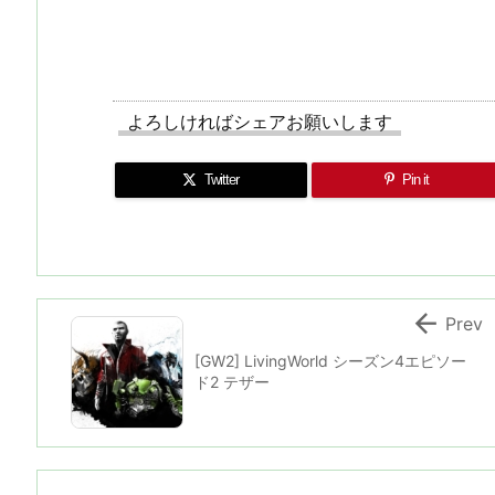
よろしければシェアお願いします
Twitter
Pin it

Prev
[GW2] LivingWorld シーズン4エピソー
ド2 テザー