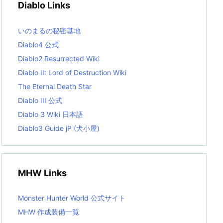
Diablo Links
e
s
L
いのまるの秘密基地
i
s
Diablo4 公式
t
Diablo2 Resurrected Wiki
Diablo II: Lord of Destruction Wiki
The Eternal Death Star
Diablo III 公式
Diablo 3 Wiki 日本語
Diablo3 Guide jP (犬小屋)
MHW Links
Monster Hunter World 公式サイト
MHW 作成装備一覧