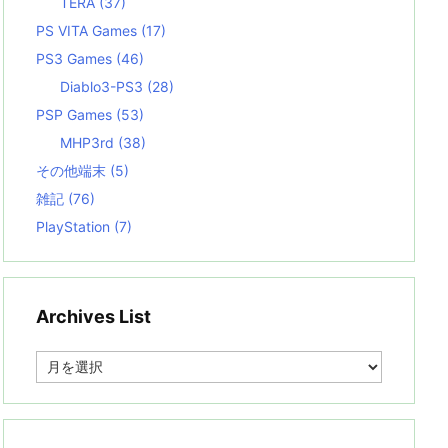
TERA
(37)
PS VITA Games
(17)
PS3 Games
(46)
Diablo3-PS3
(28)
PSP Games
(53)
MHP3rd
(38)
その他端末
(5)
雑記
(76)
PlayStation
(7)
Archives List
A
r
c
h
i
v