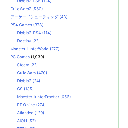
Diablo2-PS5
(124)
GuildWars2
(560)
アーケードシューティング
(43)
PS4 Games
(378)
Diablo3-PS4
(114)
Destiny
(22)
MonsterHunterWorld
(277)
PC Games
(1,939)
Steam
(22)
GuildWars
(420)
Diablo3
(24)
C9
(135)
MonsterHunterFrontier
(656)
RF Online
(274)
Atlantica
(129)
AION
(57)