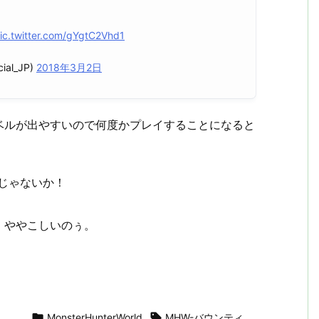
ic.twitter.com/gYgtC2Vhd1
al_JP)
2018年3月2日
ベルが出やすいので何度かプレイすることになると
いじゃないか！
。
。ややこしいのぅ。

MonsterHunterWorld

MHW-バウンティ