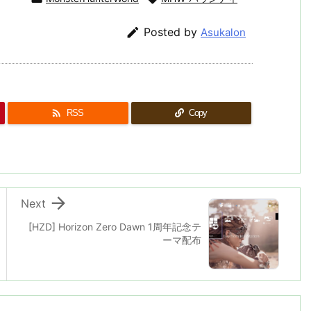

Posted by
Asukalon

RSS
Copy

Next
[HZD] Horizon Zero Dawn 1周年記念テ
ーマ配布