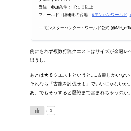
受注・参加条件：HR１３以上
フィールド：陸珊瑚の台地
#モンハンワールド
p
— モンスターハンター：ワールド公式 (@MH_offici
例にもれず複数狩猟クエストはサイズが金冠レ
思うし。
あとは★８クエストというと…..古龍しかいな
それなら「古龍を討伐せよ」でいいじゃないか
あ、でもそうすると歴戦まで含まれちゃうのか
0