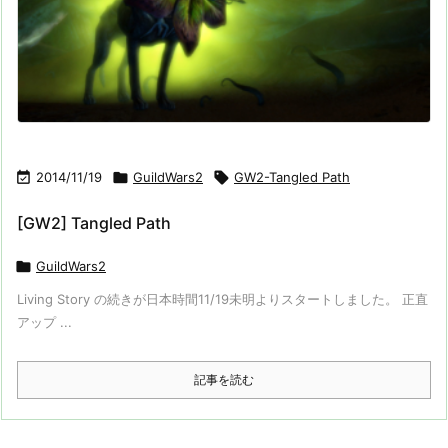

2014/11/19

GuildWars2

GW2-Tangled Path
[GW2] Tangled Path

GuildWars2
Living Story の続きが日本時間11/19未明よりスタートしました。 正直
アップ ...
記事を読む