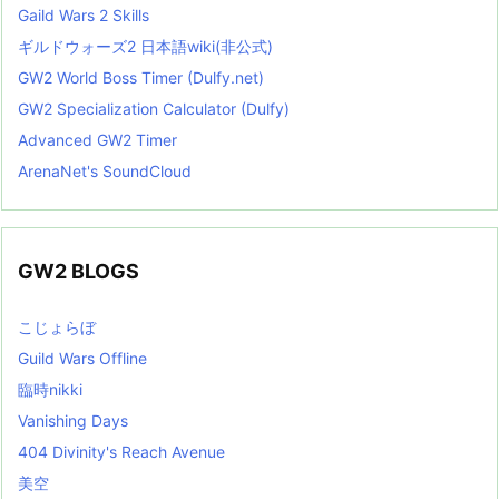
Gaild Wars 2 Skills
ギルドウォーズ2 日本語wiki(非公式)
GW2 World Boss Timer (Dulfy.net)
GW2 Specialization Calculator (Dulfy)
Advanced GW2 Timer
ArenaNet's SoundCloud
GW2 BLOGS
こじょらぼ
Guild Wars Offline
臨時nikki
Vanishing Days
404 Divinity's Reach Avenue
美空