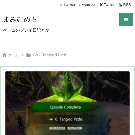

Twitter
Youtube
Twitter
RSS
まみむめも

ゲームのプレイ日記とか

メニュ

サイド

ホーム
>

GW2-Tangled Path

前へ

次へ

検索