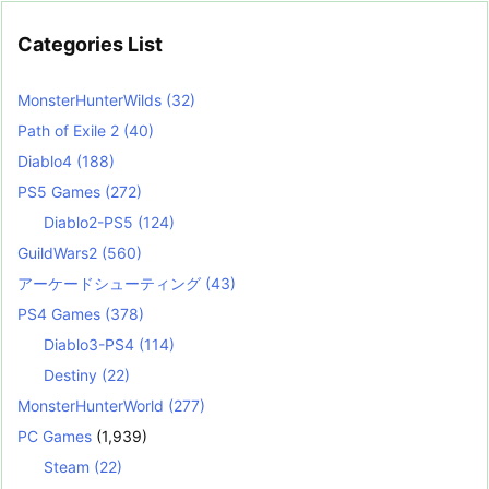
Categories List
MonsterHunterWilds
(32)
Path of Exile 2
(40)
Diablo4
(188)
PS5 Games
(272)
Diablo2-PS5
(124)
GuildWars2
(560)
アーケードシューティング
(43)
PS4 Games
(378)
Diablo3-PS4
(114)
Destiny
(22)
MonsterHunterWorld
(277)
PC Games
(1,939)
Steam
(22)