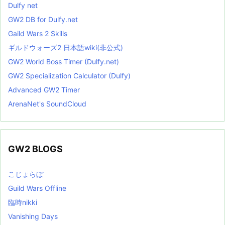
Dulfy net
GW2 DB for Dulfy.net
Gaild Wars 2 Skills
ギルドウォーズ2 日本語wiki(非公式)
GW2 World Boss Timer (Dulfy.net)
GW2 Specialization Calculator (Dulfy)
Advanced GW2 Timer
ArenaNet's SoundCloud
GW2 BLOGS
こじょらぼ
Guild Wars Offline
臨時nikki
Vanishing Days