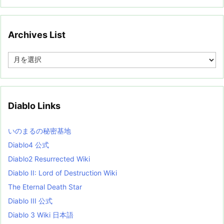
Archives List
A
r
c
h
i
v
Diablo Links
e
s
L
いのまるの秘密基地
i
s
Diablo4 公式
t
Diablo2 Resurrected Wiki
Diablo II: Lord of Destruction Wiki
The Eternal Death Star
Diablo III 公式
Diablo 3 Wiki 日本語