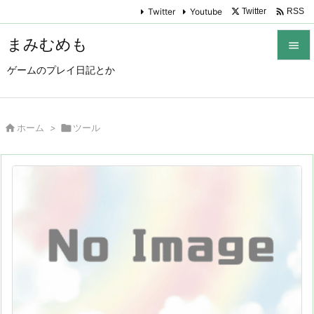

Twitter
Youtube
Twitter
RSS
まみむめも

ゲームのプレイ日記とか

メニュ

サイド

ホーム
>

ツール

前へ

次へ

検索