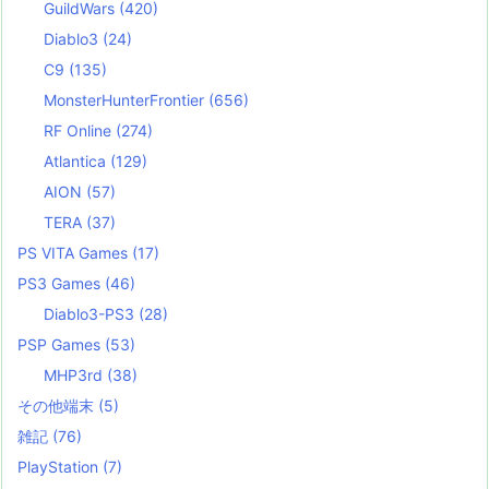
GuildWars
(420)
Diablo3
(24)
C9
(135)
MonsterHunterFrontier
(656)
RF Online
(274)
Atlantica
(129)
AION
(57)
TERA
(37)
PS VITA Games
(17)
PS3 Games
(46)
Diablo3-PS3
(28)
PSP Games
(53)
MHP3rd
(38)
その他端末
(5)
雑記
(76)
PlayStation
(7)