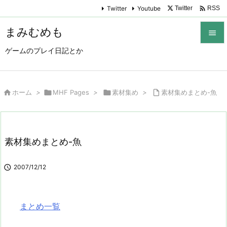

Twitter
Youtube
Twitter
RSS
まみむめも

ゲームのプレイ日記とか

メニュ

サイド

ホーム
>

MHF Pages
>

素材集め
>

素材集めまとめ-魚

前へ

素材集めまとめ-魚
次へ


2007/12/12
検索
まとめ一覧