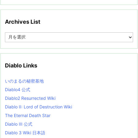
Archives List
A
r
c
h
i
v
Diablo Links
e
s
L
いのまるの秘密基地
i
s
Diablo4 公式
t
Diablo2 Resurrected Wiki
Diablo II: Lord of Destruction Wiki
The Eternal Death Star
Diablo III 公式
Diablo 3 Wiki 日本語