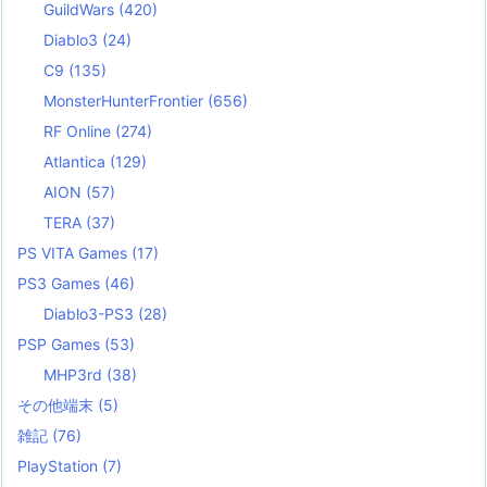
GuildWars
(420)
Diablo3
(24)
C9
(135)
MonsterHunterFrontier
(656)
RF Online
(274)
Atlantica
(129)
AION
(57)
TERA
(37)
PS VITA Games
(17)
PS3 Games
(46)
Diablo3-PS3
(28)
PSP Games
(53)
MHP3rd
(38)
その他端末
(5)
雑記
(76)
PlayStation
(7)