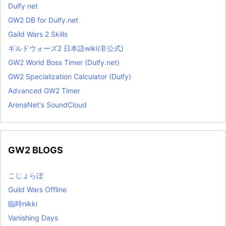
Dulfy net
GW2 DB for Dulfy.net
Gaild Wars 2 Skills
ギルドウォーズ2 日本語wiki(非公式)
GW2 World Boss Timer (Dulfy.net)
GW2 Specialization Calculator (Dulfy)
Advanced GW2 Timer
ArenaNet's SoundCloud
GW2 BLOGS
こじょらぼ
Guild Wars Offline
臨時nikki
Vanishing Days