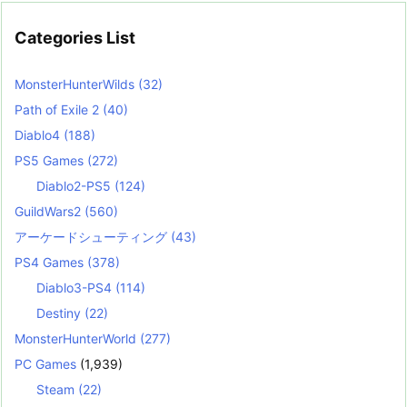
Categories List
MonsterHunterWilds
(32)
Path of Exile 2
(40)
Diablo4
(188)
PS5 Games
(272)
Diablo2-PS5
(124)
GuildWars2
(560)
アーケードシューティング
(43)
PS4 Games
(378)
Diablo3-PS4
(114)
Destiny
(22)
MonsterHunterWorld
(277)
PC Games
(1,939)
Steam
(22)