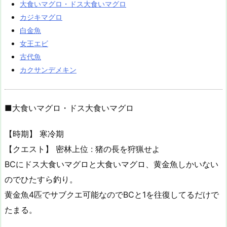
大食いマグロ・ドス大食いマグロ
カジキマグロ
白金魚
女王エビ
古代魚
カクサンデメキン
■大食いマグロ・ドス大食いマグロ
【時期】 寒冷期
【クエスト】 密林上位 : 猪の長を狩猟せよ
BCにドス大食いマグロと大食いマグロ、黄金魚しかいない
のでひたすら釣り。
黄金魚4匹でサブクエ可能なのでBCと1を往復してるだけで
たまる。