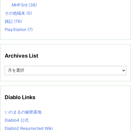
MHP3rd
(38)
その他端末
(5)
雑記
(76)
PlayStation
(7)
Archives List
A
r
c
h
i
v
Diablo Links
e
s
L
いのまるの秘密基地
i
s
Diablo4 公式
t
Diablo2 Resurrected Wiki