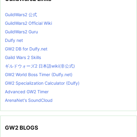
GuildWars2 公式
GuildWars2 Official Wiki
GuildWars2 Guru
Dulfy net
GW2 DB for Dulfy.net
Gaild Wars 2 Skills
ギルドウォーズ2 日本語wiki(非公式)
GW2 World Boss Timer (Dulfy.net)
GW2 Specialization Calculator (Dulfy)
Advanced GW2 Timer
ArenaNet's SoundCloud
GW2 BLOGS