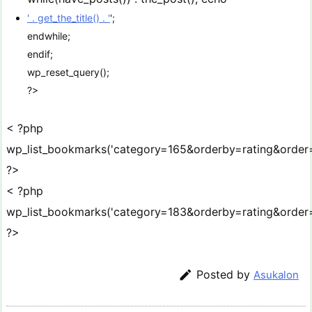
' . get_the_title() . '
';
endwhile;
endif;
wp_reset_query();
?>
< ?php
wp_list_bookmarks('category=165&orderby=rating&order
?>
< ?php
wp_list_bookmarks('category=183&orderby=rating&order
?>

Posted by
Asukalon