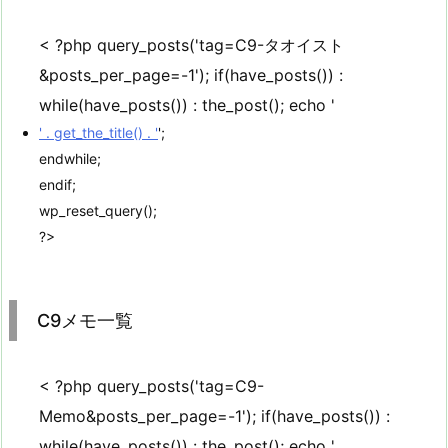
< ?php query_posts('tag=C9-タオイスト
&posts_per_page=-1'); if(have_posts()) :
while(have_posts()) : the_post(); echo '
' . get_the_title() . '
';
endwhile;
endif;
wp_reset_query();
?>
C9メモ一覧
< ?php query_posts('tag=C9-
Memo&posts_per_page=-1'); if(have_posts()) :
while(have_posts()) : the_post(); echo '