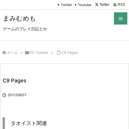

Twitter
Youtube
Twitter
RSS
まみむめも

ゲームのプレイ日記とか

メニュ

サイド

ホーム
>

PC Games
>

C9 Pages

前へ

C9 Pages
次へ


2011/08/07
検索
タオイスト関連