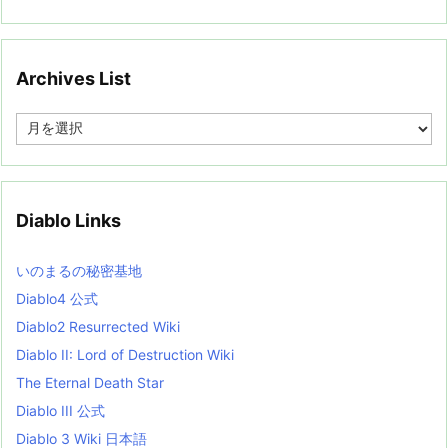
Archives List
A
r
c
h
i
v
Diablo Links
e
s
L
いのまるの秘密基地
i
s
Diablo4 公式
t
Diablo2 Resurrected Wiki
Diablo II: Lord of Destruction Wiki
The Eternal Death Star
Diablo III 公式
Diablo 3 Wiki 日本語