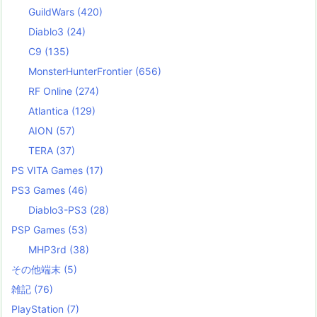
GuildWars
(420)
Diablo3
(24)
C9
(135)
MonsterHunterFrontier
(656)
RF Online
(274)
Atlantica
(129)
AION
(57)
TERA
(37)
PS VITA Games
(17)
PS3 Games
(46)
Diablo3-PS3
(28)
PSP Games
(53)
MHP3rd
(38)
その他端末
(5)
雑記
(76)
PlayStation
(7)