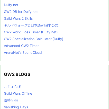
Dulfy net
GW2 DB for Dulfy.net
Gaild Wars 2 Skills
ギルドウォーズ2 日本語wiki(非公式)
GW2 World Boss Timer (Dulfy.net)
GW2 Specialization Calculator (Dulfy)
Advanced GW2 Timer
ArenaNet's SoundCloud
GW2 BLOGS
こじょらぼ
Guild Wars Offline
臨時nikki
Vanishing Days