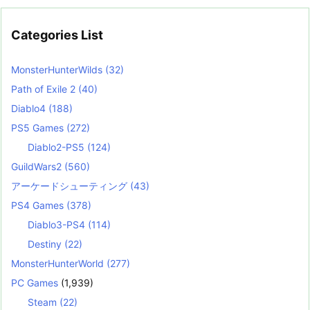
Categories List
MonsterHunterWilds
(32)
Path of Exile 2
(40)
Diablo4
(188)
PS5 Games
(272)
Diablo2-PS5
(124)
GuildWars2
(560)
アーケードシューティング
(43)
PS4 Games
(378)
Diablo3-PS4
(114)
Destiny
(22)
MonsterHunterWorld
(277)
PC Games
(1,939)
Steam
(22)