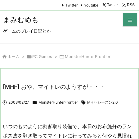

Twitter
Youtube
Twitter
RSS
まみむめも

ゲームのプレイ日記とか

メニュ

サイド

ホーム
>

PC Games
>

MonsterHunterFrontier

前へ

[MHF] おや、マイトレのようすが・・・
次へ


2008/02/27

MonsterHunterFrontier

MHF-シーズン2.0
検索
いつのものように剥ぎ取り装備で、本日のお布施分のラン
ポス皮を剥ぎ取ってマイトレに行ってみると何やら見慣れ