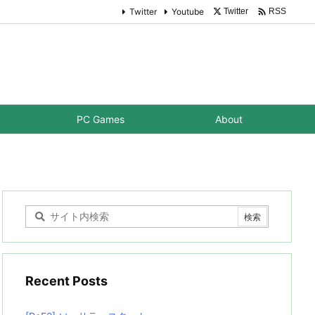

Twitter
Youtube
Twitter
RSS
PC Games
About
Recent Posts