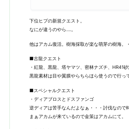
下位ヒプの新規クエスト。
なにが違うのやら….。
他はアカム復活。樹海採取が楽な萌芽の樹海。
■古龍クエスト
・紅龍、黒龍、塔ヤマツ、密林ナズチ、HR41
黒龍素材は目や翼膜やらちらほら使うので行っ
■スペシャルクエスト
・ディアブロスとドスファンゴ
逆ディアは苦手なんだよなぁ・・・討伐なので
まぁアカムが来ているので金策はアカムにて。