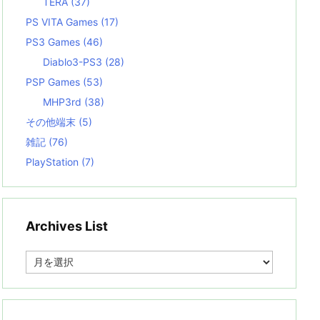
TERA
(37)
PS VITA Games
(17)
PS3 Games
(46)
Diablo3-PS3
(28)
PSP Games
(53)
MHP3rd
(38)
その他端末
(5)
雑記
(76)
PlayStation
(7)
Archives List
A
r
c
h
i
v