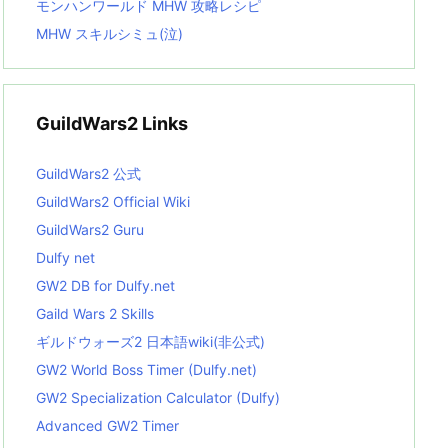
モンハンワールド MHW 攻略レシピ
MHW スキルシミュ(泣)
GuildWars2 Links
GuildWars2 公式
GuildWars2 Official Wiki
GuildWars2 Guru
Dulfy net
GW2 DB for Dulfy.net
Gaild Wars 2 Skills
ギルドウォーズ2 日本語wiki(非公式)
GW2 World Boss Timer (Dulfy.net)
GW2 Specialization Calculator (Dulfy)
Advanced GW2 Timer