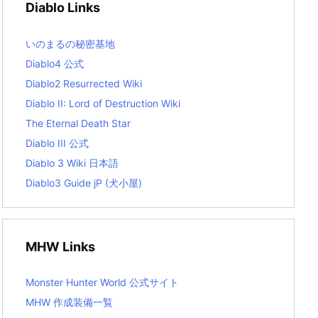
Diablo Links
e
s
L
いのまるの秘密基地
i
s
Diablo4 公式
t
Diablo2 Resurrected Wiki
Diablo II: Lord of Destruction Wiki
The Eternal Death Star
Diablo III 公式
Diablo 3 Wiki 日本語
Diablo3 Guide jP (犬小屋)
MHW Links
Monster Hunter World 公式サイト
MHW 作成装備一覧