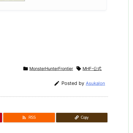

MonsterHunterFrontier

MHF-公式

Posted by
Asukalon

RSS
Copy