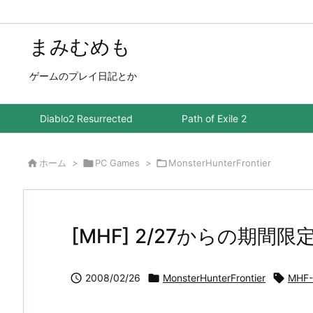
まみむめも
ゲームのプレイ日記とか
Diablo2 Resurrected
Path of Exile 2

ホーム
>

PC Games
>

MonsterHunterFrontier
[MHF] 2/27からの期間

2008/02/26

MonsterHunterFrontier

MHF