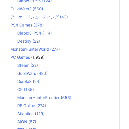
Diablo2-PS5
(124)
GuildWars2
(560)
アーケードシューティング
(43)
PS4 Games
(378)
Diablo3-PS4
(114)
Destiny
(22)
MonsterHunterWorld
(277)
PC Games
(1,939)
Steam
(22)
GuildWars
(420)
Diablo3
(24)
C9
(135)
MonsterHunterFrontier
(656)
RF Online
(274)
Atlantica
(129)
AION
(57)