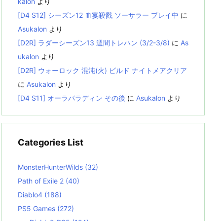
kalon
より
[D4 S12] シーズン12 血宴殺戮 ソーサラー プレイ中
に
Asukalon
より
[D2R] ラダーシーズン13 週間トレハン (3/2-3/8)
に
As
ukalon
より
[D2R] ウォーロック 混沌(火) ビルド ナイトメアクリア
に
Asukalon
より
[D4 S11] オーラパラディン その後
に
Asukalon
より
Categories List
MonsterHunterWilds
(32)
Path of Exile 2
(40)
Diablo4
(188)
PS5 Games
(272)