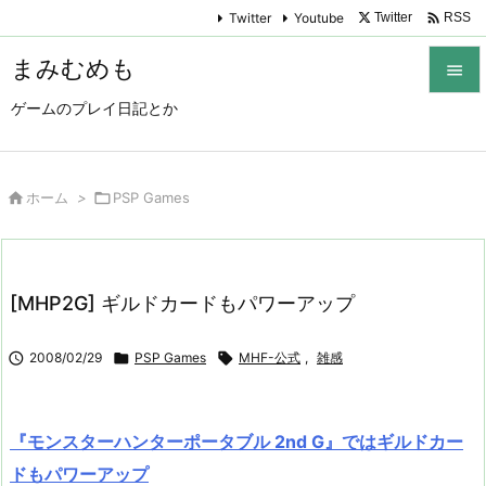

Twitter
Youtube
Twitter
RSS
まみむめも

ゲームのプレイ日記とか

メニュ

サイド

ホーム
>

PSP Games

前へ

[MHP2G] ギルドカードもパワーアップ
次へ


2008/02/29

PSP Games

MHF-公式
,
雑感
検索
『モンスターハンターポータブル 2nd G』ではギルドカー
ドもパワーアップ