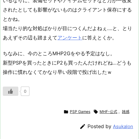
いるなりに、装備セットやアイテムセットなど万が一改変
されたとしても影響がないものはクライアント保存にする
とかね。
場当たり的な対処ばかりが目につくんだよねぇ….と、とり
あえずその辺も踏まえて
アンケート
に答えとくか。
ちなみに、今のところMHP2Gをやる予定はなし。
新型PSPを買ったときにP2も買ったんだけれどね…どうも
操作に慣れなくてかなり早い段階で投げ出したｗ
0

PSP Games

MHF-公式
,
雑感

Posted by
Asukalon