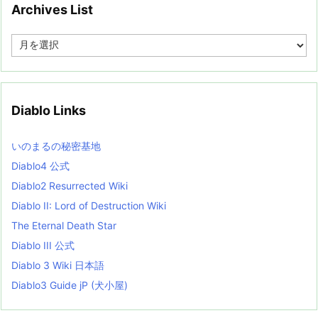
Archives List
A
r
c
h
i
v
Diablo Links
e
s
L
いのまるの秘密基地
i
s
Diablo4 公式
t
Diablo2 Resurrected Wiki
Diablo II: Lord of Destruction Wiki
The Eternal Death Star
Diablo III 公式
Diablo 3 Wiki 日本語
Diablo3 Guide jP (犬小屋)