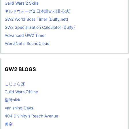
Gaild Wars 2 Skills
ギルドウォーズ2 日本語wiki(非公式)
GW2 World Boss Timer (Dulfy.net)
GW2 Specialization Calculator (Dulfy)
Advanced GW2 Timer
ArenaNet's SoundCloud
GW2 BLOGS
こじょらぼ
Guild Wars Offline
臨時nikki
Vanishing Days
404 Divinity's Reach Avenue
美空