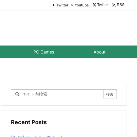

Twitter
Youtube
Twitter
RSS
PC Games
About
Recent Posts