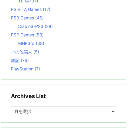
TERA
(37)
PS VITA Games
(17)
PS3 Games
(46)
Diablo3-PS3
(28)
PSP Games
(53)
MHP3rd
(38)
その他端末
(5)
雑記
(76)
PlayStation
(7)
Archives List
A
r
c
h
i
v