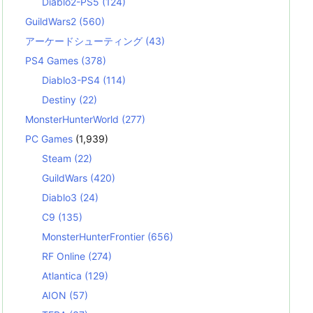
Diablo2-PS5
(124)
GuildWars2
(560)
アーケードシューティング
(43)
PS4 Games
(378)
Diablo3-PS4
(114)
Destiny
(22)
MonsterHunterWorld
(277)
PC Games
(1,939)
Steam
(22)
GuildWars
(420)
Diablo3
(24)
C9
(135)
MonsterHunterFrontier
(656)
RF Online
(274)
Atlantica
(129)
AION
(57)