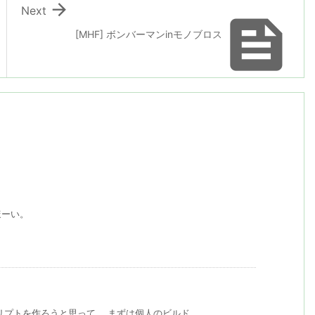

Next

[MHF] ボンバーマンinモノブロス
ほーい。
プトを作ろうと思って、 まずは個人のビルド ...