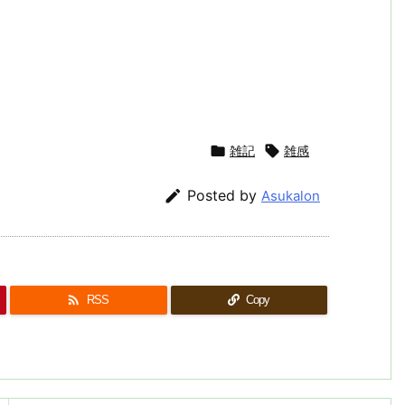
。

雑記

雑感

Posted by
Asukalon

RSS
Copy