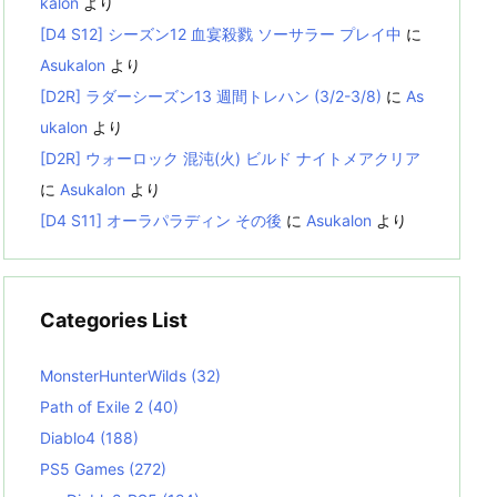
kalon
より
[D4 S12] シーズン12 血宴殺戮 ソーサラー プレイ中
に
Asukalon
より
[D2R] ラダーシーズン13 週間トレハン (3/2-3/8)
に
As
ukalon
より
[D2R] ウォーロック 混沌(火) ビルド ナイトメアクリア
に
Asukalon
より
[D4 S11] オーラパラディン その後
に
Asukalon
より
Categories List
MonsterHunterWilds
(32)
Path of Exile 2
(40)
Diablo4
(188)
PS5 Games
(272)