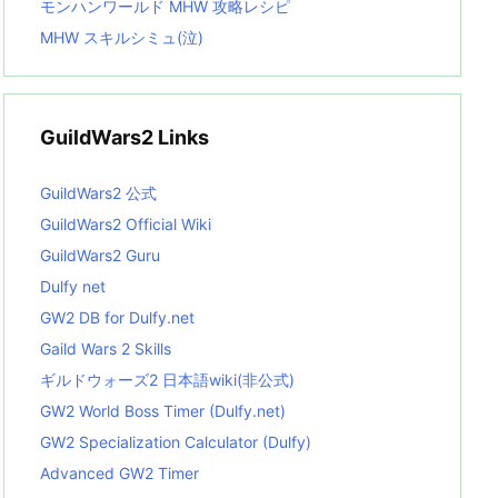
モンハンワールド MHW 攻略レシピ
MHW スキルシミュ(泣)
GuildWars2 Links
GuildWars2 公式
GuildWars2 Official Wiki
GuildWars2 Guru
Dulfy net
GW2 DB for Dulfy.net
Gaild Wars 2 Skills
ギルドウォーズ2 日本語wiki(非公式)
GW2 World Boss Timer (Dulfy.net)
GW2 Specialization Calculator (Dulfy)
Advanced GW2 Timer