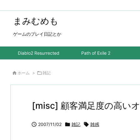
まみむめも
ゲームのプレイ日記とか
Diablo2 Resurrected
Path of Exile 2

ホーム
>

雑記
[misc] 顧客満足度の高

2007/11/02

雑記

雑感