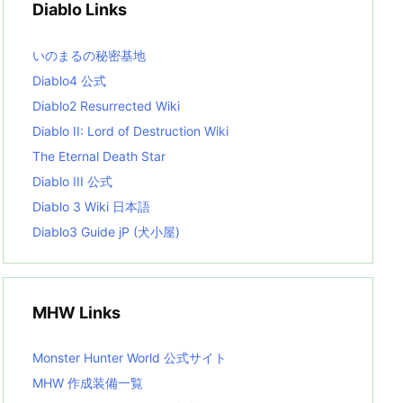
Diablo Links
e
s
L
いのまるの秘密基地
i
s
Diablo4 公式
t
Diablo2 Resurrected Wiki
Diablo II: Lord of Destruction Wiki
The Eternal Death Star
Diablo III 公式
Diablo 3 Wiki 日本語
Diablo3 Guide jP (犬小屋)
MHW Links
Monster Hunter World 公式サイト
MHW 作成装備一覧