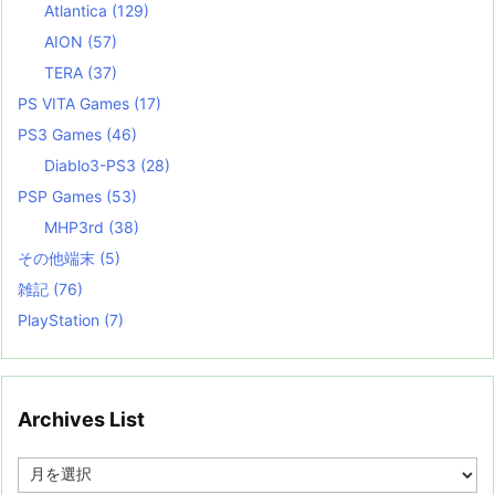
Atlantica
(129)
AION
(57)
TERA
(37)
PS VITA Games
(17)
PS3 Games
(46)
Diablo3-PS3
(28)
PSP Games
(53)
MHP3rd
(38)
その他端末
(5)
雑記
(76)
PlayStation
(7)
Archives List
A
r