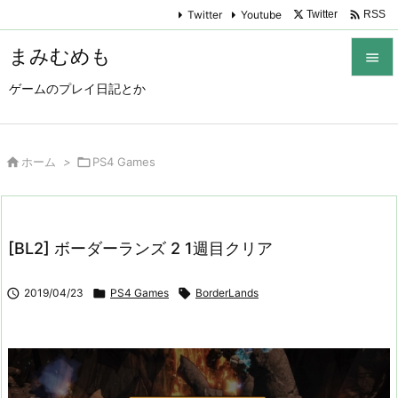

Twitter
Youtube
Twitter
RSS
まみむめも

ゲームのプレイ日記とか

メニュ

サイド

ホーム
>

PS4 Games

前へ

[BL2] ボーダーランズ 2 1週目クリア
次へ


2019/04/23

PS4 Games

BorderLands
検索