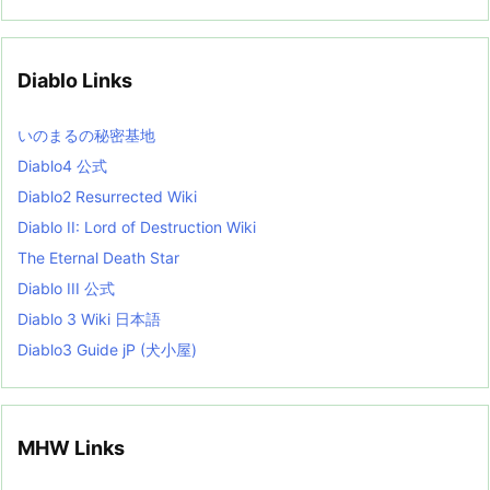
c
h
i
v
Diablo Links
e
s
L
いのまるの秘密基地
i
s
Diablo4 公式
t
Diablo2 Resurrected Wiki
Diablo II: Lord of Destruction Wiki
The Eternal Death Star
Diablo III 公式
Diablo 3 Wiki 日本語
Diablo3 Guide jP (犬小屋)
MHW Links