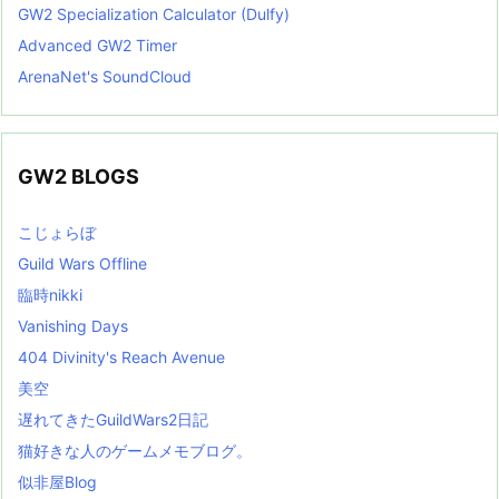
GW2 Specialization Calculator (Dulfy)
Advanced GW2 Timer
ArenaNet's SoundCloud
GW2 BLOGS
こじょらぼ
Guild Wars Offline
臨時nikki
Vanishing Days
404 Divinity's Reach Avenue
美空
遅れてきたGuildWars2日記
猫好きな人のゲームメモブログ。
似非屋Blog