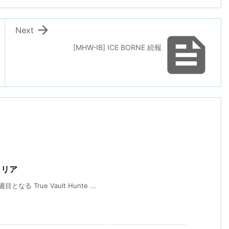

Next

[MHW-IB] ICE BORNE 続報
クリア
True Vault Hunte ...