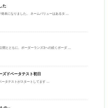
ました
発表になりました。 ネームバリューはあるタ ...
開とともに、ボーダーランズ3への続くボーダ ...
w クローズドベータテスト初日
版のベータテストがスタートしてます ...
たもの –