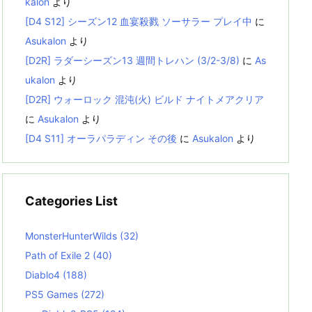
kalon
より
[D4 S12] シーズン12 血宴殺戮 ソーサラー プレイ中
に
Asukalon
より
[D2R] ラダーシーズン13 週間トレハン (3/2-3/8)
に
As
ukalon
より
[D2R] ウォーロック 混沌(火) ビルド ナイトメアクリア
に
Asukalon
より
[D4 S11] オーラパラディン その後
に
Asukalon
より
Categories List
MonsterHunterWilds
(32)
Path of Exile 2
(40)
Diablo4
(188)
PS5 Games
(272)