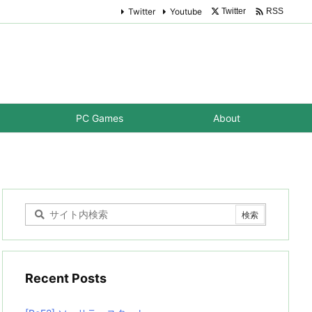

Twitter
Youtube
Twitter
RSS
PC Games
About
Recent Posts