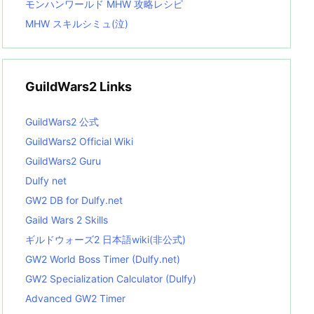
モンハンワールド MHW 攻略レシピ
MHW スキルシミュ(泣)
GuildWars2 Links
GuildWars2 公式
GuildWars2 Official Wiki
GuildWars2 Guru
Dulfy net
GW2 DB for Dulfy.net
Gaild Wars 2 Skills
ギルドウォーズ2 日本語wiki(非公式)
GW2 World Boss Timer (Dulfy.net)
GW2 Specialization Calculator (Dulfy)
Advanced GW2 Timer