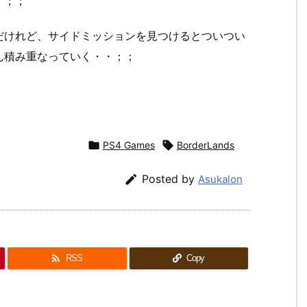
す；；
だけれど、サイドミッションを見つけるとついつい
ん積み重なっていく・・；；

PS4 Games

BorderLands

Posted by
Asukalon

RSS
Copy