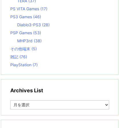
TERA
(37)
PS VITA Games
(17)
PS3 Games
(46)
Diablo3-PS3
(28)
PSP Games
(53)
MHP3rd
(38)
その他端末
(5)
雑記
(76)
PlayStation
(7)
Archives List
A
r
c
h
i
v