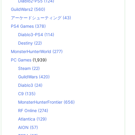
Diablo2-PS5
(124)
GuildWars2
(560)
アーケードシューティング
(43)
PS4 Games
(378)
Diablo3-PS4
(114)
Destiny
(22)
MonsterHunterWorld
(277)
PC Games
(1,939)
Steam
(22)
GuildWars
(420)
Diablo3
(24)
C9
(135)
MonsterHunterFrontier
(656)
RF Online
(274)
Atlantica
(129)
AION
(57)