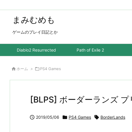
まみむめも
ゲームのプレイ日記とか
Diablo2 Resurrected
Path of Exile 2

ホーム
>

PS4 Games
[BLPS] ボーダーランズ

2019/05/06

PS4 Games

BorderLands