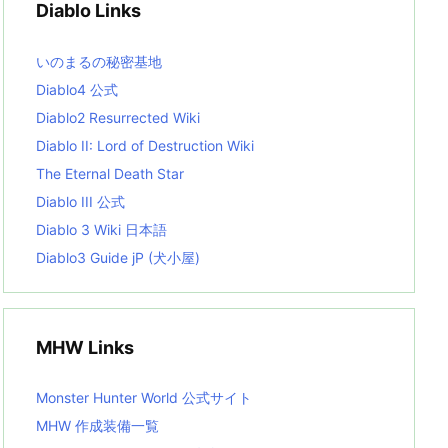
Diablo Links
e
s
L
いのまるの秘密基地
i
s
Diablo4 公式
t
Diablo2 Resurrected Wiki
Diablo II: Lord of Destruction Wiki
The Eternal Death Star
Diablo III 公式
Diablo 3 Wiki 日本語
Diablo3 Guide jP (犬小屋)
MHW Links
Monster Hunter World 公式サイト
MHW 作成装備一覧