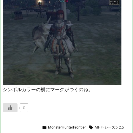
シンボルカラーの横にマークがつくのね。
0

MonsterHunterFrontier

MHF-シーズン2.5