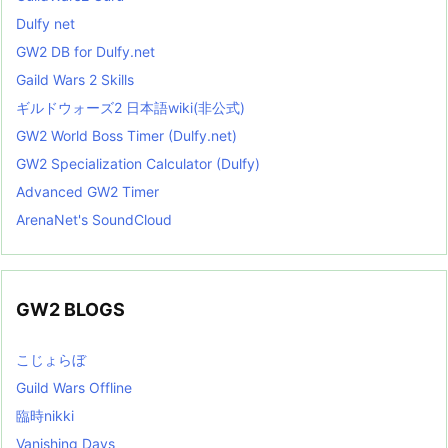
Dulfy net
GW2 DB for Dulfy.net
Gaild Wars 2 Skills
ギルドウォーズ2 日本語wiki(非公式)
GW2 World Boss Timer (Dulfy.net)
GW2 Specialization Calculator (Dulfy)
Advanced GW2 Timer
ArenaNet's SoundCloud
GW2 BLOGS
こじょらぼ
Guild Wars Offline
臨時nikki
Vanishing Days