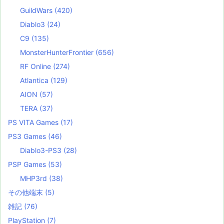
GuildWars
(420)
Diablo3
(24)
C9
(135)
MonsterHunterFrontier
(656)
RF Online
(274)
Atlantica
(129)
AION
(57)
TERA
(37)
PS VITA Games
(17)
PS3 Games
(46)
Diablo3-PS3
(28)
PSP Games
(53)
MHP3rd
(38)
その他端末
(5)
雑記
(76)
PlayStation
(7)