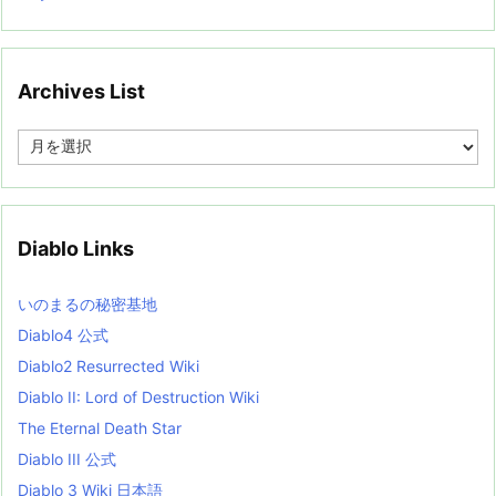
Archives List
A
r
c
h
i
v
Diablo Links
e
s
L
いのまるの秘密基地
i
s
Diablo4 公式
t
Diablo2 Resurrected Wiki
Diablo II: Lord of Destruction Wiki
The Eternal Death Star
Diablo III 公式
Diablo 3 Wiki 日本語