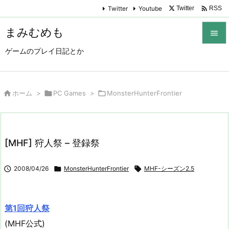

Twitter
Youtube
Twitter
RSS
まみむめも

ゲームのプレイ日記とか

メニュ

サイド

ホーム
>

PC Games
>

MonsterHunterFrontier

前へ

[MHF] 狩人祭 – 登録祭
次へ


2008/04/26

MonsterHunterFrontier

MHF-シーズン2.5
検索
第1回狩人祭
(MHF公式)