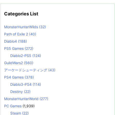
Categories List
MonsterHunterWilds
(32)
Path of Exile 2
(40)
Diablo4
(188)
PS5 Games
(272)
Diablo2-PS5
(124)
GuildWars2
(560)
アーケードシューティング
(43)
PS4 Games
(378)
Diablo3-PS4
(114)
Destiny
(22)
MonsterHunterWorld
(277)
PC Games
(1,939)
Steam
(22)