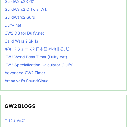
GuildWars2 公式
GuildWars2 Official Wiki
GuildWars2 Guru
Dulfy net
GW2 DB for Dulfy.net
Gaild Wars 2 Skills
ギルドウォーズ2 日本語wiki(非公式)
GW2 World Boss Timer (Dulfy.net)
GW2 Specialization Calculator (Dulfy)
Advanced GW2 Timer
ArenaNet's SoundCloud
GW2 BLOGS
こじょらぼ