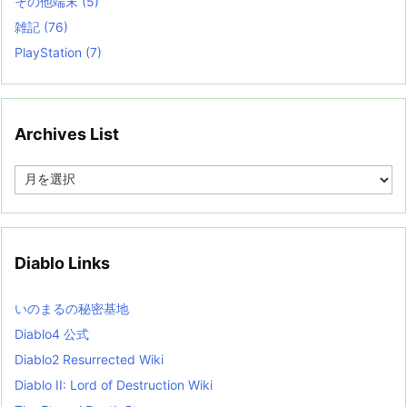
その他端末
(5)
雑記
(76)
PlayStation
(7)
Archives List
A
r
c
h
i
v
Diablo Links
e
s
L
いのまるの秘密基地
i
s
Diablo4 公式
t
Diablo2 Resurrected Wiki
Diablo II: Lord of Destruction Wiki