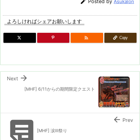

Posted by
Asukalon
よろしければシェアお願いします

Copy

Next
[MHF] 6/11からの期間限定クエスト


Prev
[MHF] 涙Ⅲ祭り