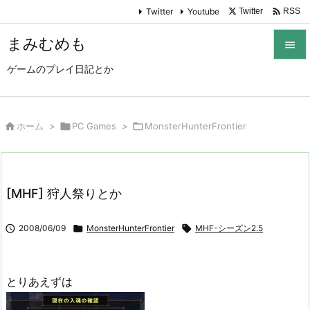

Twitter
Youtube
Twitter
RSS
まみむめも

ゲームのプレイ日記とか

メニュ

サイド

ホーム
>

PC Games
>

MonsterHunterFrontier

前へ

[MHF] 狩人祭りとか
次へ


2008/06/09

MonsterHunterFrontier

MHF-シーズン2.5
検索
とりあえずは