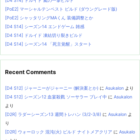
[D4 S14] ドルイド 嵐の一撃ビルド
[PoE2] マーシャルテンペスト ビルド (ダウングレード版)
[PoE2] シャッタリングMAくん 装備調整とか
[D4 S14] シーズン14 エンドゲーム 雑感
[D4 S14] ドルイド 凍結切り裂きビルド
[D4 S14] シーズン14 「死主覚醒」スタート
Recent Comments
[D4 S12] ジャーニーがジャーニー (解決案とか)
に
Asukalon
より
[D4 S12] シーズン12 血宴殺戮 ソーサラー プレイ中
に
Asukalon
より
[D2R] ラダーシーズン13 週間トレハン (3/2-3/8)
に
Asukalon
よ
り
[D2R] ウォーロック 混沌(火) ビルド ナイトメアクリア
に
Asukalo