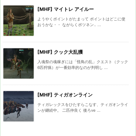
[MHF] マイトレ アイルー
ようやくポイントがたまって ポイントはどこに使
おうかな・・ ながらくポツネン.. ...
[MHF] クック大乱獲
入魂祭の魂稼ぎには「怪鳥の乱」クエスト（クック
6匹狩猟）が一番効率的なのが判明し ...
[MHF] ティガオンライン
ティガレックスをひたすらこなす、ティガオンライ
ンが継続中。 二匹仲良く 後ろve ...