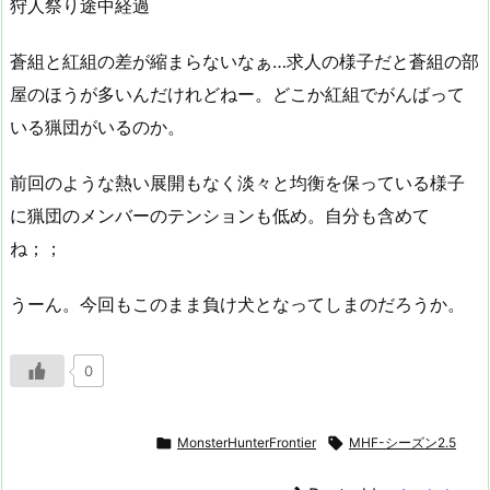
狩人祭り途中経過
蒼組と紅組の差が縮まらないなぁ…求人の様子だと蒼組の部
屋のほうが多いんだけれどねー。どこか紅組でがんばって
いる猟団がいるのか。
前回のような熱い展開もなく淡々と均衡を保っている様子
に猟団のメンバーのテンションも低め。自分も含めて
ね；；
うーん。今回もこのまま負け犬となってしまのだろうか。
0

MonsterHunterFrontier

MHF-シーズン2.5