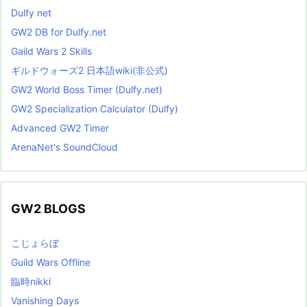
Dulfy net
GW2 DB for Dulfy.net
Gaild Wars 2 Skills
ギルドウォーズ2 日本語wiki(非公式)
GW2 World Boss Timer (Dulfy.net)
GW2 Specialization Calculator (Dulfy)
Advanced GW2 Timer
ArenaNet's SoundCloud
GW2 BLOGS
こじょらぼ
Guild Wars Offline
臨時nikki
Vanishing Days