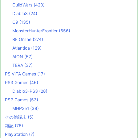
GuildWars
(420)
Diablo3
(24)
C9
(135)
MonsterHunterFrontier
(656)
RF Online
(274)
Atlantica
(129)
AION
(57)
TERA
(37)
PS VITA Games
(17)
PS3 Games
(46)
Diablo3-PS3
(28)
PSP Games
(53)
MHP3rd
(38)
その他端末
(5)
雑記
(76)
PlayStation
(7)