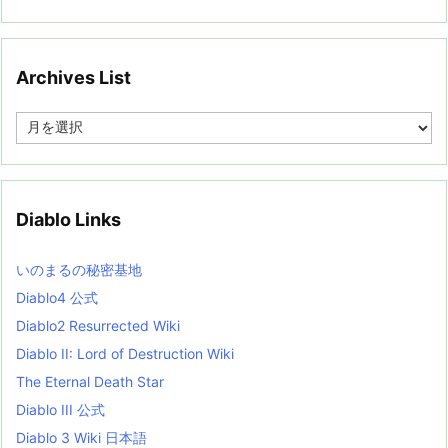
Archives List
A
r
c
h
i
v
Diablo Links
e
s
L
いのまるの秘密基地
i
s
Diablo4 公式
t
Diablo2 Resurrected Wiki
Diablo II: Lord of Destruction Wiki
The Eternal Death Star
Diablo III 公式
Diablo 3 Wiki 日本語