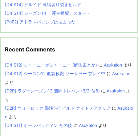
[D4 S14] ドルイド 凍結切り裂きビルド
[D4 S14] シーズン14 「死主覚醒」スタート
[PoE2] アトラスパッシブは埋まった
Recent Comments
[D4 S12] ジャーニーがジャーニー (解決案とか)
に
Asukalon
より
[D4 S12] シーズン12 血宴殺戮 ソーサラー プレイ中
に
Asukalon
より
[D2R] ラダーシーズン13 週間トレハン (3/2-3/8)
に
Asukalon
よ
り
[D2R] ウォーロック 混沌(火) ビルド ナイトメアクリア
に
Asukalo
n
より
[D4 S11] オーラパラディン その後
に
Asukalon
より