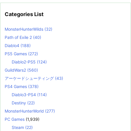
Categories List
MonsterHunterWilds
(32)
Path of Exile 2
(40)
Diablo4
(188)
PS5 Games
(272)
Diablo2-PS5
(124)
GuildWars2
(560)
アーケードシューティング
(43)
PS4 Games
(378)
Diablo3-PS4
(114)
Destiny
(22)
MonsterHunterWorld
(277)
PC Games
(1,939)
Steam
(22)