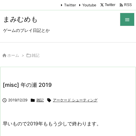

Twitter
Youtube
Twitter
RSS
まみむめも

ゲームのプレイ日記とか

メニュ

サイド

ホーム
>

雑記

前へ

[misc] 年の瀬 2019
次へ


2019/12/29

雑記

アーケード シューティング
検索
早いもので2019年ももう少しで終わります。