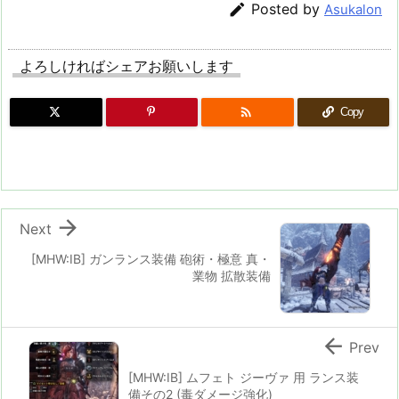

Posted by
Asukalon
よろしければシェアお願いします

Copy

Next
[MHW:IB] ガンランス装備 砲術・極意 真・
業物 拡散装備

Prev
[MHW:IB] ムフェト ジーヴァ 用 ランス装
備その2 (毒ダメージ強化)