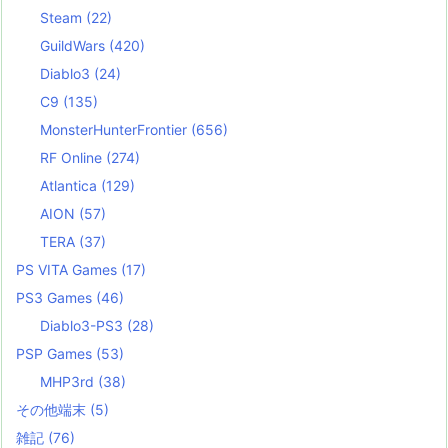
Steam
(22)
GuildWars
(420)
Diablo3
(24)
C9
(135)
MonsterHunterFrontier
(656)
RF Online
(274)
Atlantica
(129)
AION
(57)
TERA
(37)
PS VITA Games
(17)
PS3 Games
(46)
Diablo3-PS3
(28)
PSP Games
(53)
MHP3rd
(38)
その他端末
(5)
雑記
(76)