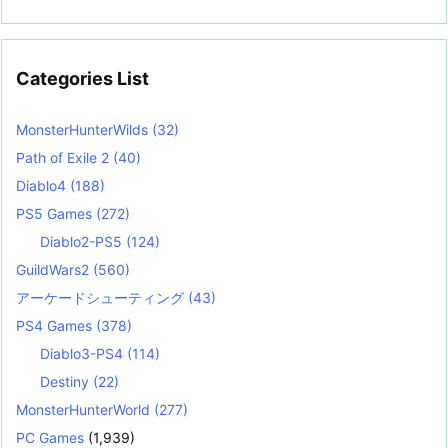
Categories List
MonsterHunterWilds
(32)
Path of Exile 2
(40)
Diablo4
(188)
PS5 Games
(272)
Diablo2-PS5
(124)
GuildWars2
(560)
アーケードシューティング
(43)
PS4 Games
(378)
Diablo3-PS4
(114)
Destiny
(22)
MonsterHunterWorld
(277)
PC Games
(1,939)