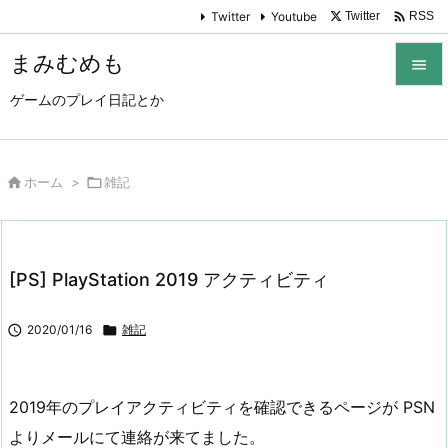

Twitter
Youtube
Twitter
RSS
まみむめも

ゲームのプレイ日記とか

メニュ

サイド

ホーム
>

雑記

前へ

[PS] PlayStation 2019 アクティビティ
次へ


2020/01/16

雑記
検索
2019年のプレイアクティビティを確認できるページが PSN
よりメールにて連絡が来てました。