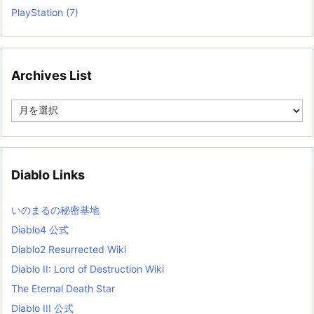
PlayStation
(7)
Archives List
A
r
c
h
i
v
Diablo Links
e
s
L
いのまるの秘密基地
i
s
Diablo4 公式
t
Diablo2 Resurrected Wiki
Diablo II: Lord of Destruction Wiki
The Eternal Death Star
Diablo III 公式