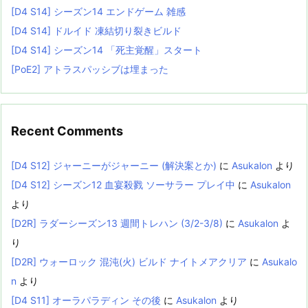
[D4 S14] シーズン14 エンドゲーム 雑感
[D4 S14] ドルイド 凍結切り裂きビルド
[D4 S14] シーズン14 「死主覚醒」スタート
[PoE2] アトラスパッシブは埋まった
Recent Comments
[D4 S12] ジャーニーがジャーニー (解決案とか)
に
Asukalon
より
[D4 S12] シーズン12 血宴殺戮 ソーサラー プレイ中
に
Asukalon
より
[D2R] ラダーシーズン13 週間トレハン (3/2-3/8)
に
Asukalon
よ
り
[D2R] ウォーロック 混沌(火) ビルド ナイトメアクリア
に
Asukalo
n
より
[D4 S11] オーラパラディン その後
に
Asukalon
より