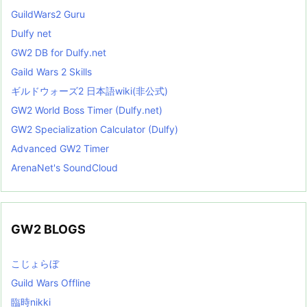
GuildWars2 Guru
Dulfy net
GW2 DB for Dulfy.net
Gaild Wars 2 Skills
ギルドウォーズ2 日本語wiki(非公式)
GW2 World Boss Timer (Dulfy.net)
GW2 Specialization Calculator (Dulfy)
Advanced GW2 Timer
ArenaNet's SoundCloud
GW2 BLOGS
こじょらぼ
Guild Wars Offline
臨時nikki