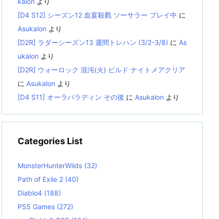
kalon
より
[D4 S12] シーズン12 血宴殺戮 ソーサラー プレイ中
に
Asukalon
より
[D2R] ラダーシーズン13 週間トレハン (3/2-3/8)
に
As
ukalon
より
[D2R] ウォーロック 混沌(火) ビルド ナイトメアクリア
に
Asukalon
より
[D4 S11] オーラパラディン その後
に
Asukalon
より
Categories List
MonsterHunterWilds
(32)
Path of Exile 2
(40)
Diablo4
(188)
PS5 Games
(272)