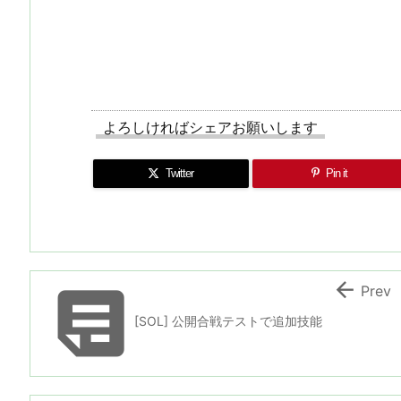
よろしければシェアお願いします
Twitter
Pin it


Prev
[SOL] 公開合戦テストで追加技能