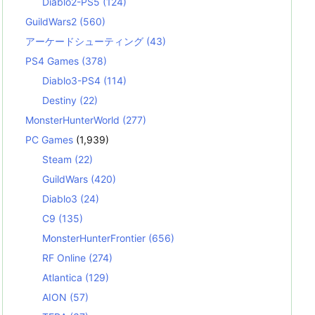
Diablo2-PS5
(124)
GuildWars2
(560)
アーケードシューティング
(43)
PS4 Games
(378)
Diablo3-PS4
(114)
Destiny
(22)
MonsterHunterWorld
(277)
PC Games
(1,939)
Steam
(22)
GuildWars
(420)
Diablo3
(24)
C9
(135)
MonsterHunterFrontier
(656)
RF Online
(274)
Atlantica
(129)
AION
(57)