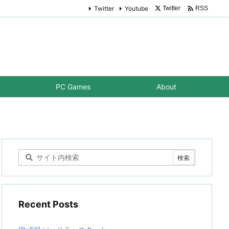

Twitter
Youtube
Twitter
RSS
PC Games
About
Recent Posts