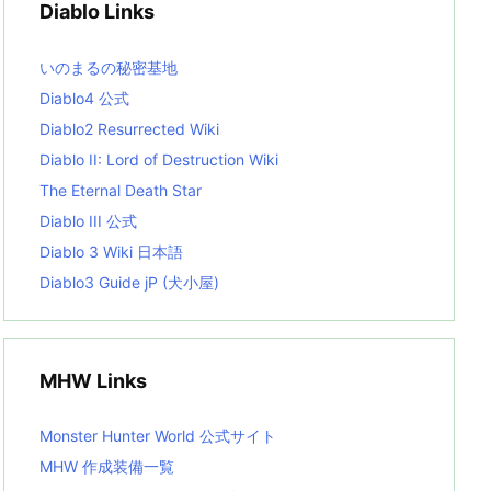
Diablo Links
e
s
L
いのまるの秘密基地
i
s
Diablo4 公式
t
Diablo2 Resurrected Wiki
Diablo II: Lord of Destruction Wiki
The Eternal Death Star
Diablo III 公式
Diablo 3 Wiki 日本語
Diablo3 Guide jP (犬小屋)
MHW Links
Monster Hunter World 公式サイト
MHW 作成装備一覧