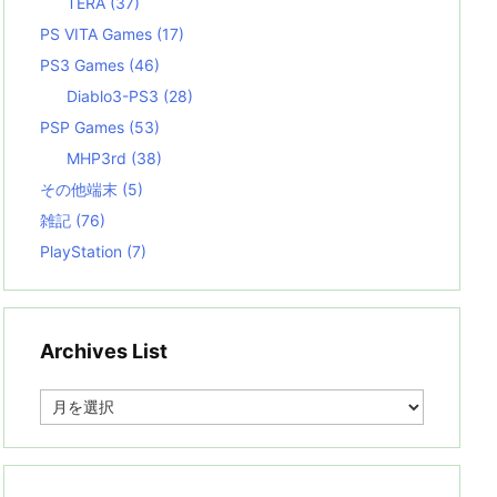
TERA
(37)
PS VITA Games
(17)
PS3 Games
(46)
Diablo3-PS3
(28)
PSP Games
(53)
MHP3rd
(38)
その他端末
(5)
雑記
(76)
PlayStation
(7)
Archives List
A
r
c
h
i
v