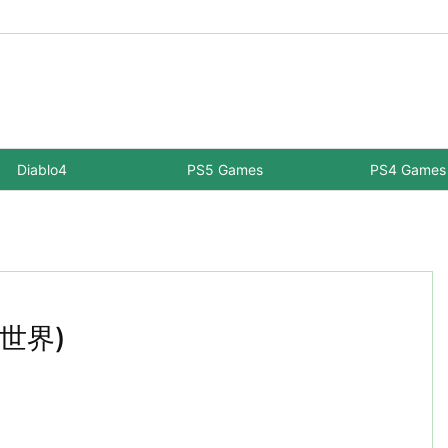
Diablo4
PS5 Games
PS4 Games
(世界)