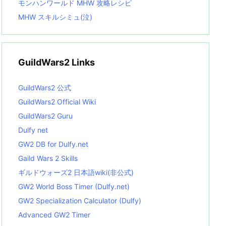
モンハンワールド MHW 攻略レシピ
MHW スキルシミュ(泣)
GuildWars2 Links
GuildWars2 公式
GuildWars2 Official Wiki
GuildWars2 Guru
Dulfy net
GW2 DB for Dulfy.net
Gaild Wars 2 Skills
ギルドウォーズ2 日本語wiki(非公式)
GW2 World Boss Timer (Dulfy.net)
GW2 Specialization Calculator (Dulfy)
Advanced GW2 Timer