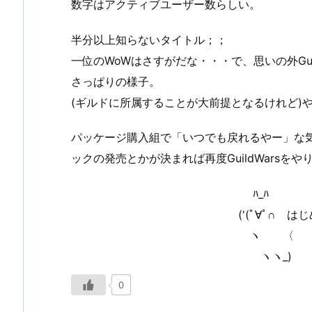
数字はアクティブユーザー数らしい。
半分以上知らないタイトル；；
一位のWoWはさすがだな・・・で、思いの外Gui
さっぱりの様子。
(ギルドに所属することが大前提となるけれど)
パッケージ購入組で「いつでも戻れるやー」な
ックの発売とかが決まれば再度GuildWarsを
ﾊ_ﾊ
('(ﾟ∀ﾟ∩ はじめ
ヽ 〈
ヽヽ_)
0