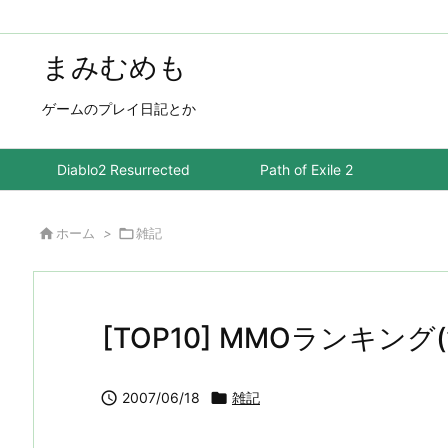
まみむめも
ゲームのプレイ日記とか
Diablo2 Resurrected
Path of Exile 2

ホーム
>

雑記
[TOP10] MMOランキング

2007/06/18

雑記