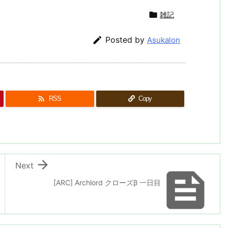

雑記

Posted by
Asukalon

RSS
Copy

Next

[ARC] Archlord クローズβ 一日目