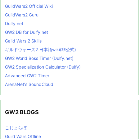
GuildWars2 Official Wiki
GuildWars2 Guru
Dulfy net
GW2 DB for Dulfy.net
Gaild Wars 2 Skills
ギルドウォーズ2 日本語wiki(非公式)
GW2 World Boss Timer (Dulfy.net)
GW2 Specialization Calculator (Dulfy)
Advanced GW2 Timer
ArenaNet's SoundCloud
GW2 BLOGS
こじょらぼ
Guild Wars Offline