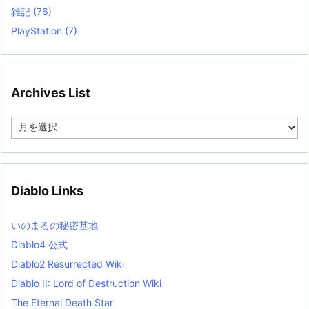
雑記
(76)
PlayStation
(7)
Archives List
A
r
c
h
i
v
Diablo Links
e
s
L
いのまるの秘密基地
i
s
Diablo4 公式
t
Diablo2 Resurrected Wiki
Diablo II: Lord of Destruction Wiki
The Eternal Death Star