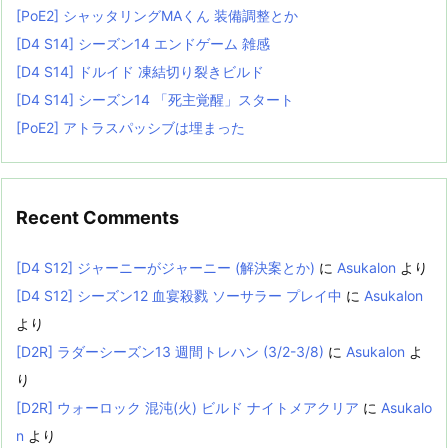
[PoE2] シャッタリングMAくん 装備調整とか
[D4 S14] シーズン14 エンドゲーム 雑感
[D4 S14] ドルイド 凍結切り裂きビルド
[D4 S14] シーズン14 「死主覚醒」スタート
[PoE2] アトラスパッシブは埋まった
Recent Comments
[D4 S12] ジャーニーがジャーニー (解決案とか)
に
Asukalon
より
[D4 S12] シーズン12 血宴殺戮 ソーサラー プレイ中
に
Asukalon
より
[D2R] ラダーシーズン13 週間トレハン (3/2-3/8)
に
Asukalon
よ
り
[D2R] ウォーロック 混沌(火) ビルド ナイトメアクリア
に
Asukalo
n
より