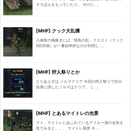
そろばんをもっていたり、 やけに ...
[MHF] クック大乱獲
入魂祭の魂稼ぎには「怪鳥の乱」クエスト（クック
6匹狩猟）が一番効率的なのが判明し ...
[MHF] 狩人祭りとか
とりあえずは ノルマクリア 今回の狩人祭りで自分
自身に課したノルマはクリア。 し ...
[MHF] とあるマイトレの光景
フト、マイトレにあふれているアイルー達の名前を
見てみると。。。 マイトレ風景 今 ...