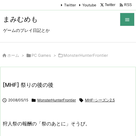

Twitter
Youtube
Twitter
RSS
まみむめも

ゲームのプレイ日記とか

メニュ

サイド

ホーム
>

PC Games
>

MonsterHunterFrontier

前へ

[MHF] 祭りの後の後
次へ


2008/05/15

MonsterHunterFrontier

MHF-シーズン2.5
検索
狩人祭の報酬の「祭のあとに」そうび。