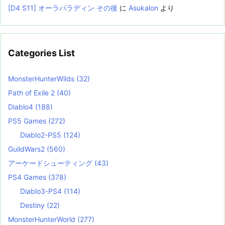
[D4 S11] オーラパラディン その後
に
Asukalon
より
Categories List
MonsterHunterWilds
(32)
Path of Exile 2
(40)
Diablo4
(188)
PS5 Games
(272)
Diablo2-PS5
(124)
GuildWars2
(560)
アーケードシューティング
(43)
PS4 Games
(378)
Diablo3-PS4
(114)
Destiny
(22)
MonsterHunterWorld
(277)