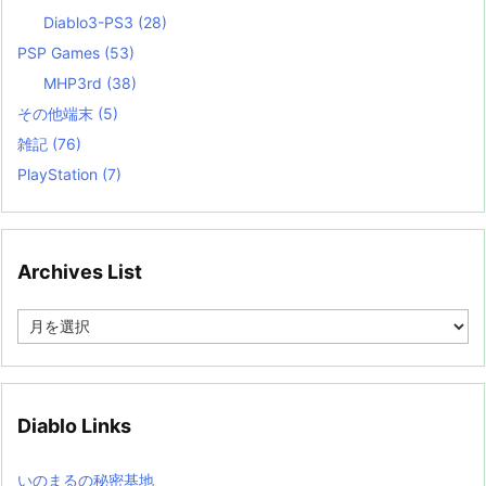
Diablo3-PS3
(28)
PSP Games
(53)
MHP3rd
(38)
その他端末
(5)
雑記
(76)
PlayStation
(7)
Archives List
A
r
c
h
i
v
Diablo Links
e
s
L
いのまるの秘密基地
i