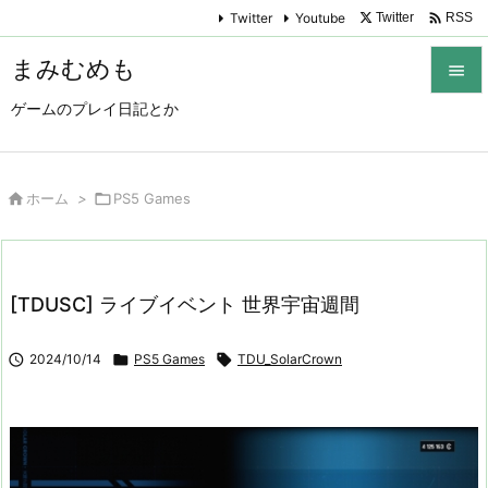

Twitter
Youtube
Twitter
RSS
まみむめも

ゲームのプレイ日記とか

メニュ

サイド

ホーム
>

PS5 Games

前へ

[TDUSC] ライブイベント 世界宇宙週間
次へ


2024/10/14

PS5 Games

TDU_SolarCrown
検索