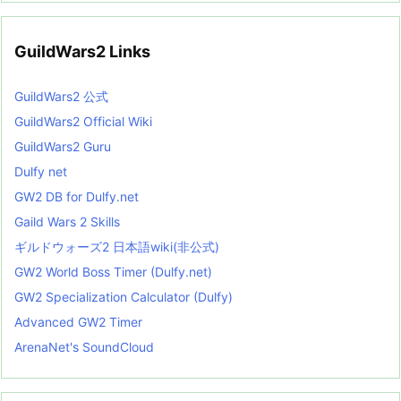
GuildWars2 Links
GuildWars2 公式
GuildWars2 Official Wiki
GuildWars2 Guru
Dulfy net
GW2 DB for Dulfy.net
Gaild Wars 2 Skills
ギルドウォーズ2 日本語wiki(非公式)
GW2 World Boss Timer (Dulfy.net)
GW2 Specialization Calculator (Dulfy)
Advanced GW2 Timer
ArenaNet's SoundCloud