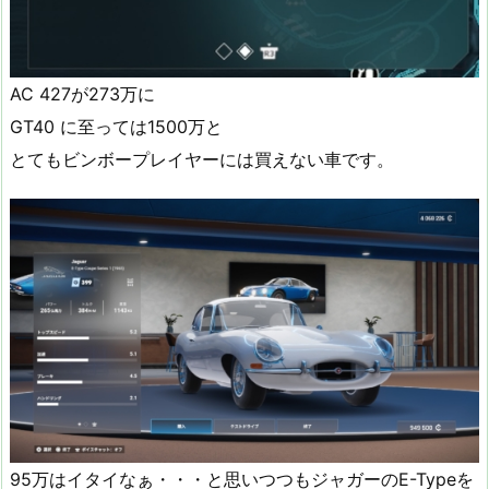
AC 427が273万に
GT40 に至っては1500万と
とてもビンボープレイヤーには買えない車です。
95万はイタイなぁ・・・と思いつつもジャガーのE-Typeを