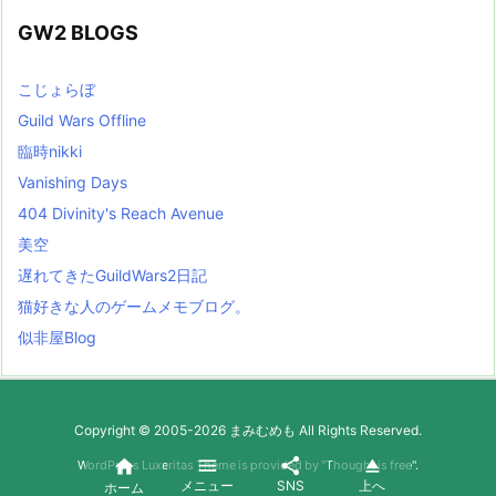
GW2 BLOGS
こじょらぼ
Guild Wars Offline
臨時nikki
Vanishing Days
404 Divinity's Reach Avenue
美空
遅れてきたGuildWars2日記
猫好きな人のゲームメモブログ。
似非屋Blog
Copyright ©
2005
-2026
まみむめも
All Rights Reserved.




WordPress Luxeritas Theme is provided by "
Thought is free
".
メニュー
SNS
上へ
ホーム