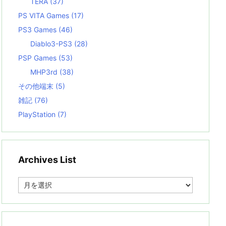
TERA
(37)
PS VITA Games
(17)
PS3 Games
(46)
Diablo3-PS3
(28)
PSP Games
(53)
MHP3rd
(38)
その他端末
(5)
雑記
(76)
PlayStation
(7)
Archives List
A
r
c
h
i
v