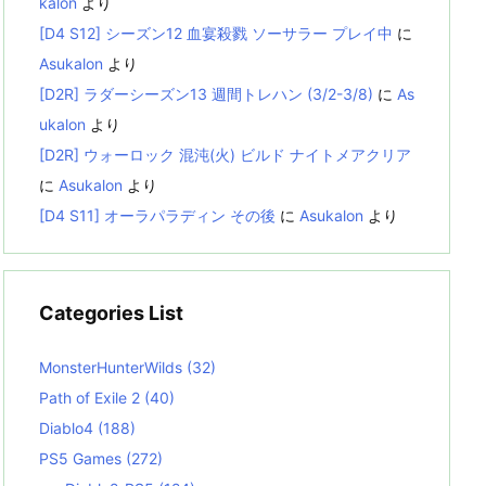
kalon
より
[D4 S12] シーズン12 血宴殺戮 ソーサラー プレイ中
に
Asukalon
より
[D2R] ラダーシーズン13 週間トレハン (3/2-3/8)
に
As
ukalon
より
[D2R] ウォーロック 混沌(火) ビルド ナイトメアクリア
に
Asukalon
より
[D4 S11] オーラパラディン その後
に
Asukalon
より
Categories List
MonsterHunterWilds
(32)
Path of Exile 2
(40)
Diablo4
(188)
PS5 Games
(272)