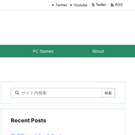

Twitter
Youtube
Twitter
RSS
PC Games
About
Recent Posts