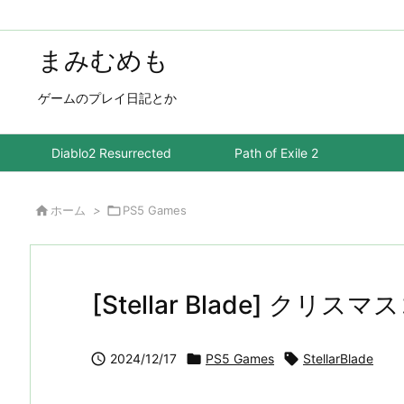
まみむめも
ゲームのプレイ日記とか
Diablo2 Resurrected
Path of Exile 2

ホーム
>

PS5 Games
[Stellar Blade] ク

2024/12/17

PS5 Games

StellarBlade