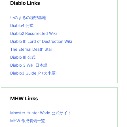
Diablo Links
e
s
L
いのまるの秘密基地
i
s
Diablo4 公式
t
Diablo2 Resurrected Wiki
Diablo II: Lord of Destruction Wiki
The Eternal Death Star
Diablo III 公式
Diablo 3 Wiki 日本語
Diablo3 Guide jP (犬小屋)
MHW Links
Monster Hunter World 公式サイト
MHW 作成装備一覧