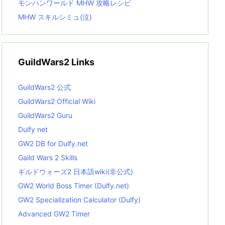
モンハンワールド MHW 攻略レシピ
MHW スキルシミュ(泣)
GuildWars2 Links
GuildWars2 公式
GuildWars2 Official Wiki
GuildWars2 Guru
Dulfy net
GW2 DB for Dulfy.net
Gaild Wars 2 Skills
ギルドウォーズ2 日本語wiki(非公式)
GW2 World Boss Timer (Dulfy.net)
GW2 Specialization Calculator (Dulfy)
Advanced GW2 Timer