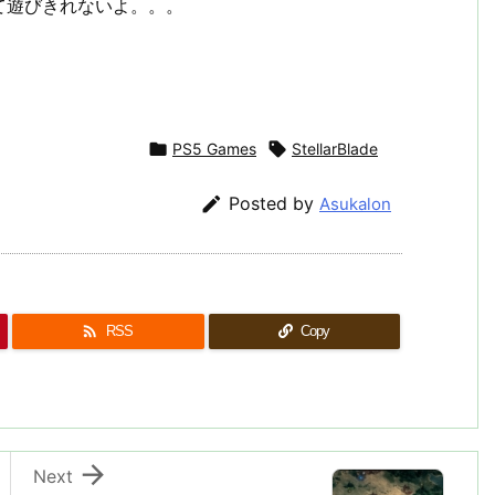
て遊びきれないよ。。。

PS5 Games

StellarBlade

Posted by
Asukalon

RSS
Copy

Next