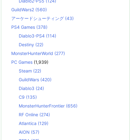
Diablo2-PS5
(124)
GuildWars2
(560)
アーケードシューティング
(43)
PS4 Games
(378)
Diablo3-PS4
(114)
Destiny
(22)
MonsterHunterWorld
(277)
PC Games
(1,939)
Steam
(22)
GuildWars
(420)
Diablo3
(24)
C9
(135)
MonsterHunterFrontier
(656)
RF Online
(274)
Atlantica
(129)
AION
(57)