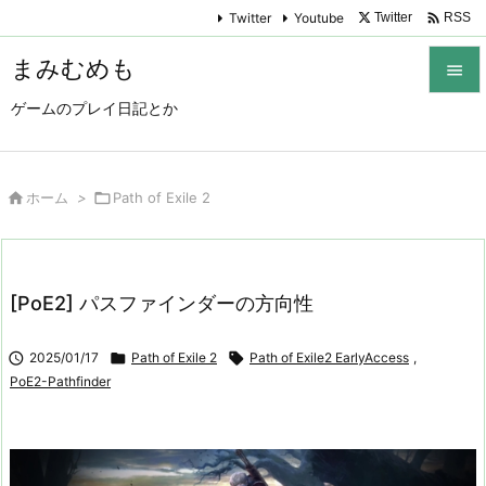

Twitter
Youtube
Twitter
RSS
まみむめも

ゲームのプレイ日記とか

メニュ

サイド

ホーム
>

Path of Exile 2

前へ

[PoE2] パスファインダーの方向性
次へ


2025/01/17

Path of Exile 2

Path of Exile2 EarlyAccess
,
検索
PoE2-Pathfinder