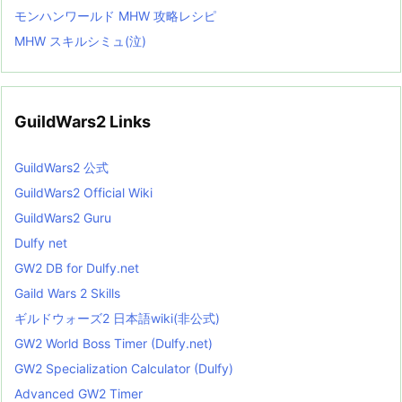
モンハンワールド MHW 攻略レシピ
MHW スキルシミュ(泣)
GuildWars2 Links
GuildWars2 公式
GuildWars2 Official Wiki
GuildWars2 Guru
Dulfy net
GW2 DB for Dulfy.net
Gaild Wars 2 Skills
ギルドウォーズ2 日本語wiki(非公式)
GW2 World Boss Timer (Dulfy.net)
GW2 Specialization Calculator (Dulfy)
Advanced GW2 Timer