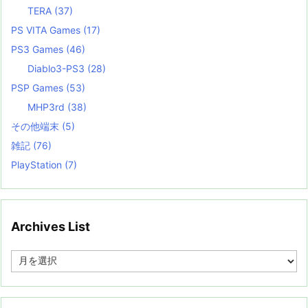
TERA
(37)
PS VITA Games
(17)
PS3 Games
(46)
Diablo3-PS3
(28)
PSP Games
(53)
MHP3rd
(38)
その他端末
(5)
雑記
(76)
PlayStation
(7)
Archives List
A
r
c
h
i