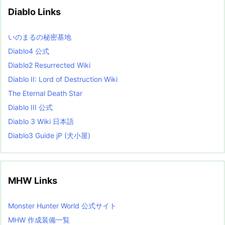
v
Diablo Links
e
s
L
いのまるの秘密基地
i
s
Diablo4 公式
t
Diablo2 Resurrected Wiki
Diablo II: Lord of Destruction Wiki
The Eternal Death Star
Diablo III 公式
Diablo 3 Wiki 日本語
Diablo3 Guide jP (犬小屋)
MHW Links
Monster Hunter World 公式サイト
MHW 作成装備一覧