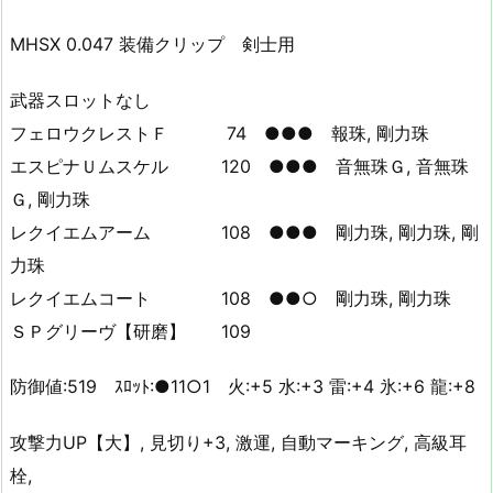
MHSX 0.047 装備クリップ 剣士用
武器スロットなし
フェロウクレストＦ 74 ●●● 報珠, 剛力珠
エスピナＵムスケル 120 ●●● 音無珠Ｇ, 音無珠
Ｇ, 剛力珠
レクイエムアーム 108 ●●● 剛力珠, 剛力珠, 剛
力珠
レクイエムコート 108 ●●○ 剛力珠, 剛力珠
ＳＰグリーヴ【研磨】 109
防御値:519 ｽﾛｯﾄ:●11○1 火:+5 水:+3 雷:+4 氷:+6 龍:+8
攻撃力UP【大】, 見切り+3, 激運, 自動マーキング, 高級耳
栓,