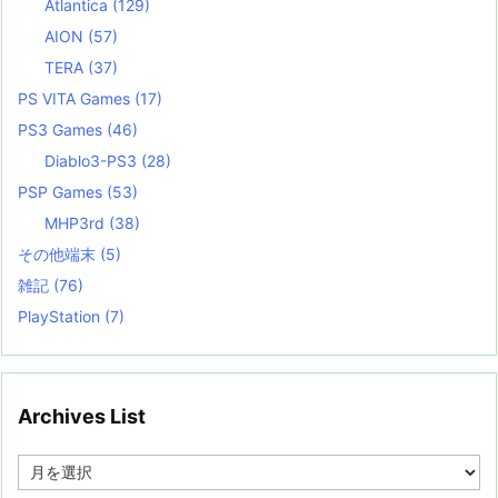
Atlantica
(129)
AION
(57)
TERA
(37)
PS VITA Games
(17)
PS3 Games
(46)
Diablo3-PS3
(28)
PSP Games
(53)
MHP3rd
(38)
その他端末
(5)
雑記
(76)
PlayStation
(7)
Archives List
A
r