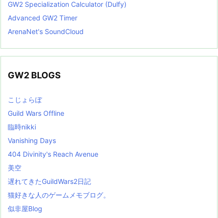
GW2 Specialization Calculator (Dulfy)
Advanced GW2 Timer
ArenaNet's SoundCloud
GW2 BLOGS
こじょらぼ
Guild Wars Offline
臨時nikki
Vanishing Days
404 Divinity's Reach Avenue
美空
遅れてきたGuildWars2日記
猫好きな人のゲームメモブログ。
似非屋Blog