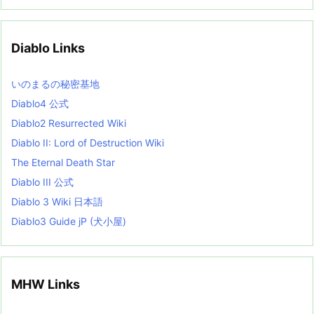
c
h
i
v
Diablo Links
e
s
L
いのまるの秘密基地
i
s
Diablo4 公式
t
Diablo2 Resurrected Wiki
Diablo II: Lord of Destruction Wiki
The Eternal Death Star
Diablo III 公式
Diablo 3 Wiki 日本語
Diablo3 Guide jP (犬小屋)
MHW Links