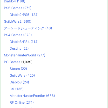
Diablo4
(188)
PS5 Games
(272)
Diablo2-PS5
(124)
GuildWars2
(560)
アーケードシューティング
(43)
PS4 Games
(378)
Diablo3-PS4
(114)
Destiny
(22)
MonsterHunterWorld
(277)
PC Games
(1,939)
Steam
(22)
GuildWars
(420)
Diablo3
(24)
C9
(135)
MonsterHunterFrontier
(656)
RF Online
(274)