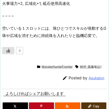
火事場力+2, 広域化+1, 砥石使用高速化
– – – –
空いている１スロットには、珠ひとつでスキルが発動するG
珠や広域を消すために持続珠を入れたりと臨機応変で。
0

MonsterHunterFrontier

MHF-装備(剣士)

Posted by
Asukalon
よろしければシェアお願いします

Copy