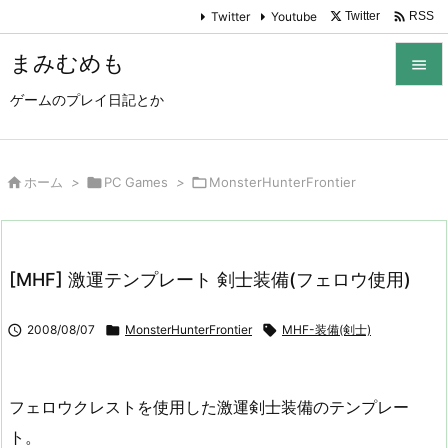

Twitter
Youtube
Twitter
RSS
まみむめも

ゲームのプレイ日記とか

メニュ

サイド

ホーム
>

PC Games
>

MonsterHunterFrontier

前へ

[MHF] 激運テンプレート 剣士装備(フェロウ使用)
次へ


2008/08/07

MonsterHunterFrontier

MHF-装備(剣士)
検索
フェロウクレストを使用した激運剣士装備のテンプレー
ト。