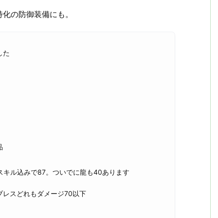
特化の防御装備にも。
した
品
スキル込みで87。ついでに龍も40あります
レスどれもダメージ70以下