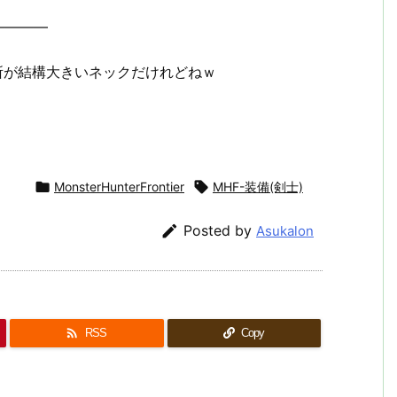
————
所が結構大きいネックだけれどねｗ

MonsterHunterFrontier

MHF-装備(剣士)

Posted by
Asukalon

RSS
Copy