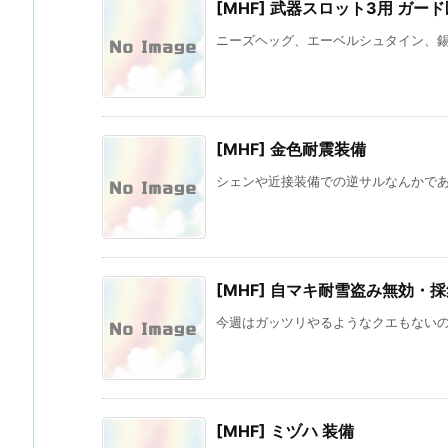
[MHF] 武器スロット3用 ガード
ニーズヘッグ、エーベルシュタイン、錫杖
[MHF] 金色耐震装備
シェンや近接装備での逆サルなんかである
[MHF] 自マキ耐雪盗み無効・
今週はガッツリやるようなクエもないので
[MHF] ミヅハ 装備