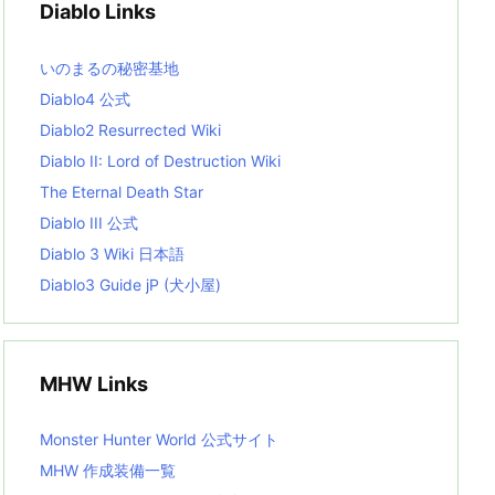
Diablo Links
e
s
L
いのまるの秘密基地
i
s
Diablo4 公式
t
Diablo2 Resurrected Wiki
Diablo II: Lord of Destruction Wiki
The Eternal Death Star
Diablo III 公式
Diablo 3 Wiki 日本語
Diablo3 Guide jP (犬小屋)
MHW Links
Monster Hunter World 公式サイト
MHW 作成装備一覧