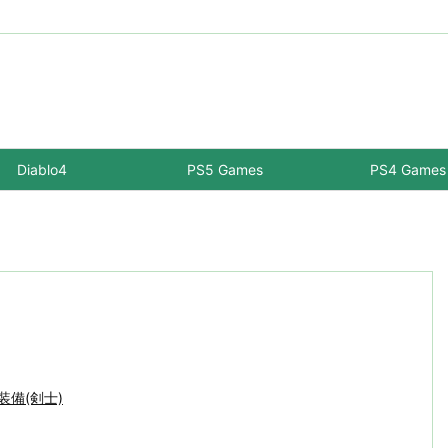
Diablo4
PS5 Games
PS4 Games
-装備(剣士)