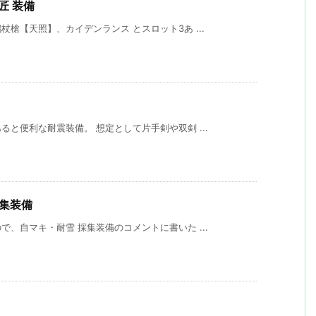
匠 装備
槍【天照】、カイデンランス とスロット3あ ...
と便利な耐震装備。 想定として片手剣や双剣 ...
採集装備
、自マキ・耐雪 採集装備のコメントに書いた ...