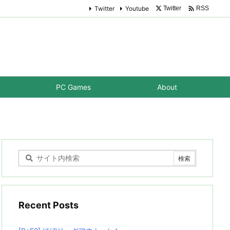

Twitter
Youtube
Twitter
RSS
PC Games
About
Recent Posts