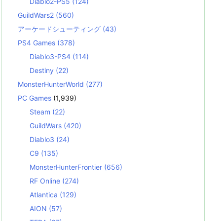
Diablo2-PS5
(124)
GuildWars2
(560)
アーケードシューティング
(43)
PS4 Games
(378)
Diablo3-PS4
(114)
Destiny
(22)
MonsterHunterWorld
(277)
PC Games
(1,939)
Steam
(22)
GuildWars
(420)
Diablo3
(24)
C9
(135)
MonsterHunterFrontier
(656)
RF Online
(274)
Atlantica
(129)
AION
(57)