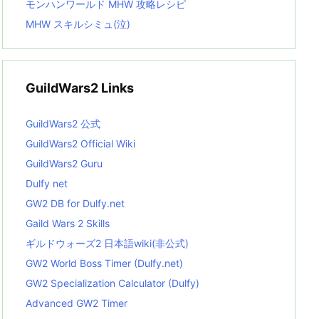
モンハンワールド MHW 攻略レシピ
MHW スキルシミュ(泣)
GuildWars2 Links
GuildWars2 公式
GuildWars2 Official Wiki
GuildWars2 Guru
Dulfy net
GW2 DB for Dulfy.net
Gaild Wars 2 Skills
ギルドウォーズ2 日本語wiki(非公式)
GW2 World Boss Timer (Dulfy.net)
GW2 Specialization Calculator (Dulfy)
Advanced GW2 Timer