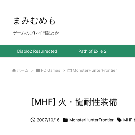
まみむめも
ゲームのプレイ日記とか
Diablo2 Resurrected
Path of Exile 2

ホーム
>

PC Games
>

MonsterHunterFrontier
[MHF] 火・龍耐性装備

2007/10/16

MonsterHunterFrontier

MHF