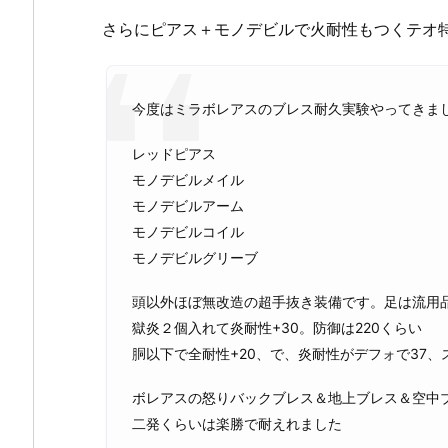
さらにピアス＋モノデビルで火耐性もつくテオ
今度はミラボレアスのブレス耐久実験やってきま
レッドピアス
モノデビルメイル
モノデビルアーム
モノデビルコイル
モノデビルグリーブ
頭以外ほぼ無改造の超手抜き装備です。足は流用
獄炎２個入れて炎耐性+30。防御は220くらい
胴以下で全耐性+20、で、炎耐性がデフォで37、
ボレアスの怒りバックブレス＆地上ブレス＆空中ブ
二発くらいは楽勝で耐えれました