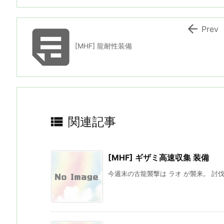


Prev
[MHF] 龍耐性装備

関連記事
[MHF] ギザミ高速収集 装備
今週末の古龍襲撃は ラオ が襲来。 討伐