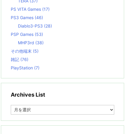
TERA
(37)
PS VITA Games
(17)
PS3 Games
(46)
Diablo3-PS3
(28)
PSP Games
(53)
MHP3rd
(38)
その他端末
(5)
雑記
(76)
PlayStation
(7)
Archives List
A
r
c
h
i
v