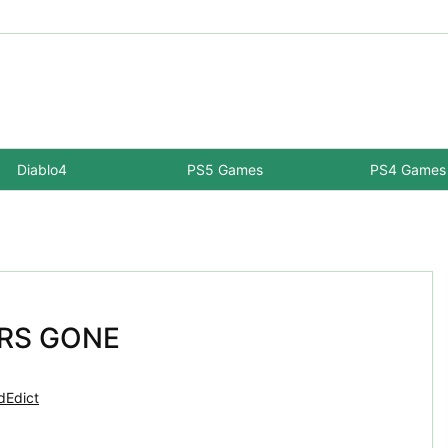
Diablo4
PS5 Games
PS4 Games
ERS GONE
dEdict