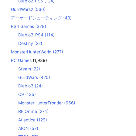
Diablo2-PS5
(124)
GuildWars2
(560)
アーケードシューティング
(43)
PS4 Games
(378)
Diablo3-PS4
(114)
Destiny
(22)
MonsterHunterWorld
(277)
PC Games
(1,939)
Steam
(22)
GuildWars
(420)
Diablo3
(24)
C9
(135)
MonsterHunterFrontier
(656)
RF Online
(274)
Atlantica
(129)
AION
(57)