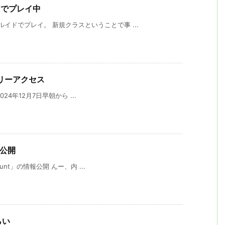
イドでプレイ中
イドでプレイ。 新規クラスということで事 ...
 アーリーアクセス
2024年12月7日早朝から ...
情報公開
Hunt」の情報公開 んー、内 ...
らい