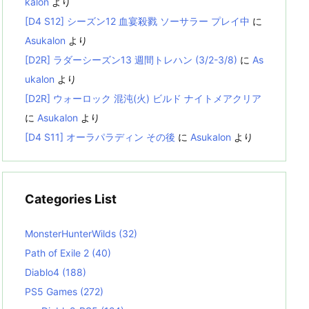
kalon
より
[D4 S12] シーズン12 血宴殺戮 ソーサラー プレイ中
に
Asukalon
より
[D2R] ラダーシーズン13 週間トレハン (3/2-3/8)
に
As
ukalon
より
[D2R] ウォーロック 混沌(火) ビルド ナイトメアクリア
に
Asukalon
より
[D4 S11] オーラパラディン その後
に
Asukalon
より
Categories List
MonsterHunterWilds
(32)
Path of Exile 2
(40)
Diablo4
(188)
PS5 Games
(272)