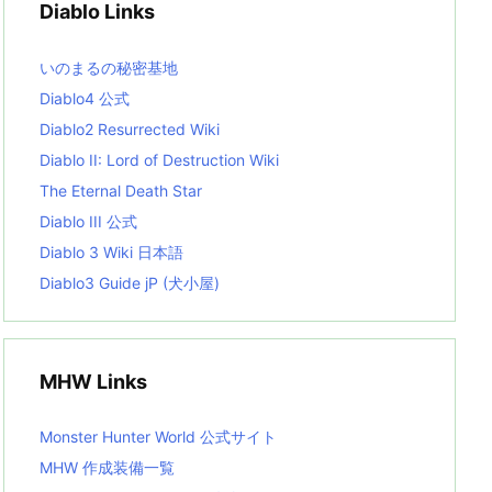
Diablo Links
e
s
L
いのまるの秘密基地
i
s
Diablo4 公式
t
Diablo2 Resurrected Wiki
Diablo II: Lord of Destruction Wiki
The Eternal Death Star
Diablo III 公式
Diablo 3 Wiki 日本語
Diablo3 Guide jP (犬小屋)
MHW Links
Monster Hunter World 公式サイト
MHW 作成装備一覧