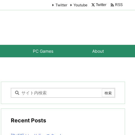

Twitter
Youtube
Twitter
RSS
PC Games
About
Recent Posts