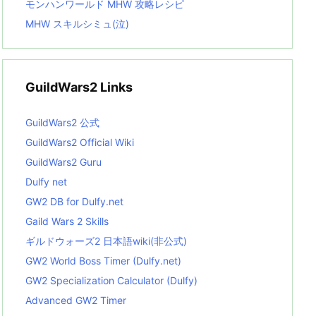
モンハンワールド MHW 攻略レシピ
MHW スキルシミュ(泣)
GuildWars2 Links
GuildWars2 公式
GuildWars2 Official Wiki
GuildWars2 Guru
Dulfy net
GW2 DB for Dulfy.net
Gaild Wars 2 Skills
ギルドウォーズ2 日本語wiki(非公式)
GW2 World Boss Timer (Dulfy.net)
GW2 Specialization Calculator (Dulfy)
Advanced GW2 Timer