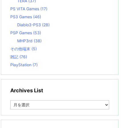
TERA
(37)
PS VITA Games
(17)
PS3 Games
(46)
Diablo3-PS3
(28)
PSP Games
(53)
MHP3rd
(38)
その他端末
(5)
雑記
(76)
PlayStation
(7)
Archives List
A
r
c
h
i
v