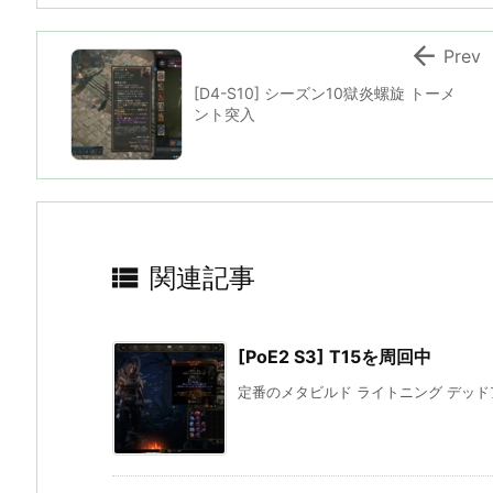

Prev
[D4-S10] シーズン10獄炎螺旋 トーメ
ント突入

関連記事
[PoE2 S3] T15を周回中
定番のメタビルド ライトニング デッドア