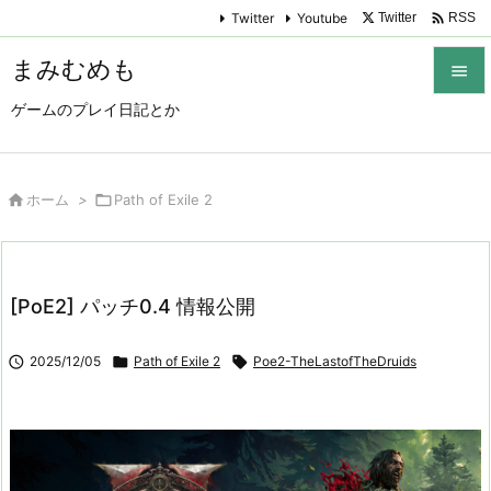

Twitter
Youtube
Twitter
RSS
まみむめも

ゲームのプレイ日記とか

メニュ

サイド

ホーム
>

Path of Exile 2

前へ

[PoE2] パッチ0.4 情報公開
次へ


2025/12/05

Path of Exile 2

Poe2-TheLastofTheDruids
検索