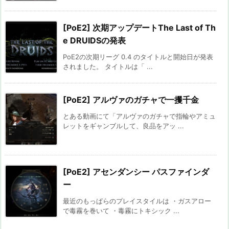
[PoE2] 次期アップデートThe Last of Th
e DRUIDSの発表
PoE2の次期リーグ 0.4 のタイトルと開始日が発表
されました。 タイトルは「 ...
[PoE2] アルヴァのガチャで一攫千金
とある動画にて「アルヴァのガチャで指輪やアミュ
レットをギャンブルして、良品をアッ ...
[PoE2] アセンダンシー パスファインダ
ー
最近のもっぱらのプレイスタイルは ・ガスアロー
で毒霧を巻いて ・毒霧にトキシック ...