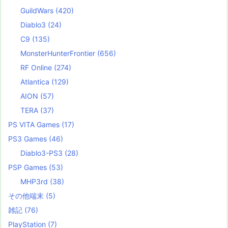
GuildWars
(420)
Diablo3
(24)
C9
(135)
MonsterHunterFrontier
(656)
RF Online
(274)
Atlantica
(129)
AION
(57)
TERA
(37)
PS VITA Games
(17)
PS3 Games
(46)
Diablo3-PS3
(28)
PSP Games
(53)
MHP3rd
(38)
その他端末
(5)
雑記
(76)
PlayStation
(7)