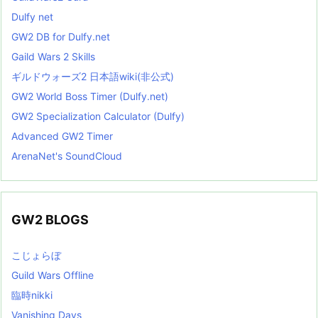
Dulfy net
GW2 DB for Dulfy.net
Gaild Wars 2 Skills
ギルドウォーズ2 日本語wiki(非公式)
GW2 World Boss Timer (Dulfy.net)
GW2 Specialization Calculator (Dulfy)
Advanced GW2 Timer
ArenaNet's SoundCloud
GW2 BLOGS
こじょらぼ
Guild Wars Offline
臨時nikki
Vanishing Days