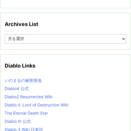
Archives List
A
r
c
h
i
v
Diablo Links
e
s
L
いのまるの秘密基地
i
s
Diablo4 公式
t
Diablo2 Resurrected Wiki
Diablo II: Lord of Destruction Wiki
The Eternal Death Star
Diablo III 公式
Diablo 3 Wiki 日本語