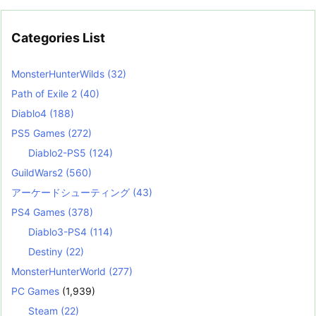
Categories List
MonsterHunterWilds
(32)
Path of Exile 2
(40)
Diablo4
(188)
PS5 Games
(272)
Diablo2-PS5
(124)
GuildWars2
(560)
アーケードシューティング
(43)
PS4 Games
(378)
Diablo3-PS4
(114)
Destiny
(22)
MonsterHunterWorld
(277)
PC Games
(1,939)
Steam
(22)