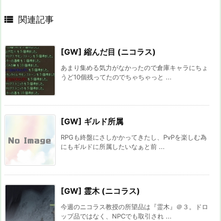

関連記事
[GW] 縮んだ目 (ニコラス)
あまり集める気力がなかったので倉庫キャラにちょ
うど10個残ってたのでちゃちゃっと ...
[GW] ギルド所属
RPGも終盤にさしかかってきたし、PvPを楽しむ為
にもギルドに所属したいなぁと前 ...
[GW] 霊木 (ニコラス)
今週のニコラス教授の所望品は『霊木』＠３。ドロ
ップ品ではなく、NPCでも取引され ...