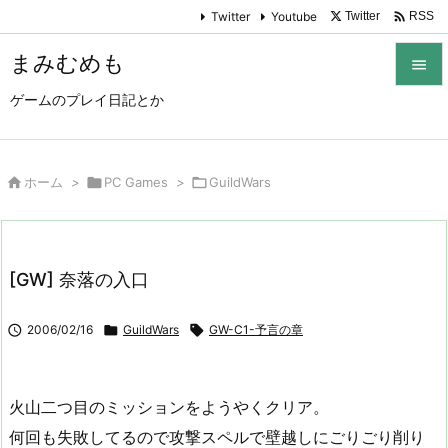

Twitter
Youtube
Twitter
RSS
まみむめも

ゲームのプレイ日記とか

メニュ

サイド

ホーム
>

PC Games
>

GuildWars

前へ

[GW] 奈落の入口
次へ


2006/02/16

GuildWars

GW-C1-予言の章
検索
火山二つ目のミッションをようやくクリア。
何回も失敗してるので攻撃スペルで壁越しにごりごり削り