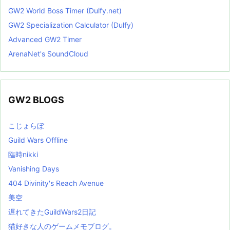
GW2 World Boss Timer (Dulfy.net)
GW2 Specialization Calculator (Dulfy)
Advanced GW2 Timer
ArenaNet's SoundCloud
GW2 BLOGS
こじょらぼ
Guild Wars Offline
臨時nikki
Vanishing Days
404 Divinity's Reach Avenue
美空
遅れてきたGuildWars2日記
猫好きな人のゲームメモブログ。