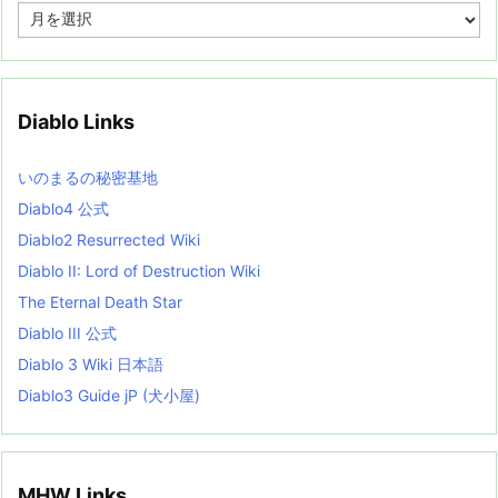
A
r
c
h
i
v
Diablo Links
e
s
L
いのまるの秘密基地
i
s
Diablo4 公式
t
Diablo2 Resurrected Wiki
Diablo II: Lord of Destruction Wiki
The Eternal Death Star
Diablo III 公式
Diablo 3 Wiki 日本語
Diablo3 Guide jP (犬小屋)
MHW Links