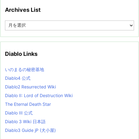
Archives List
A
r
c
h
i
v
Diablo Links
e
s
L
いのまるの秘密基地
i
s
Diablo4 公式
t
Diablo2 Resurrected Wiki
Diablo II: Lord of Destruction Wiki
The Eternal Death Star
Diablo III 公式
Diablo 3 Wiki 日本語
Diablo3 Guide jP (犬小屋)