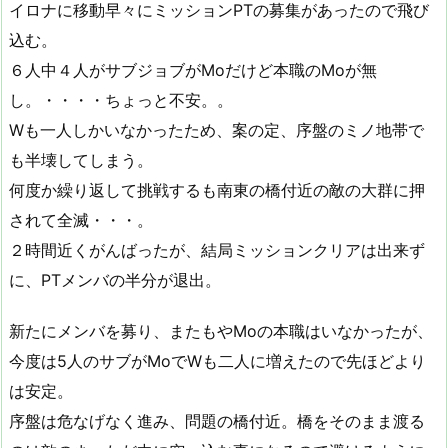
イロナに移動早々にミッションPTの募集があったので飛び
込む。
６人中４人がサブジョブがMoだけど本職のMoが無
し。・・・・ちょっと不安。。
Wも一人しかいなかったため、案の定、序盤のミノ地帯で
も半壊してしまう。
何度か繰り返して挑戦するも南東の橋付近の敵の大群に押
されて全滅・・・。
２時間近くがんばったが、結局ミッションクリアは出来ず
に、PTメンバの半分が退出。
新たにメンバを募り、またもやMoの本職はいなかったが、
今度は5人のサブがMoでWも二人に増えたので先ほどより
は安定。
序盤は危なげなく進み、問題の橋付近。橋をそのまま渡る