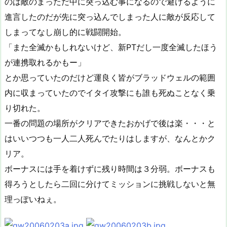
のは敵のまっただ中に突っ込む事になるので避けるように
進言したのだが先に突っ込んでしまった人に敵が反応して
しまってなし崩し的に戦闘開始。
「また全滅かもしれないけど、新PTだし一度全滅したほう
が連携取れるかもー」
とか思っていたのだけど運良く皆がブラッドウェルの範囲
内に収まっていたのでイタイ攻撃にも誰も死ぬことなく乗
り切れた。
一番の問題の場所がクリアできたおかげで後は楽・・・と
はいいつつも一人二人死んでたりはしますが、なんとかク
リア。
ボーナスには手を着けずに残り時間は３分弱。ボーナスも
得ろうとしたら二回に分けてミッションに挑戦しないと無
理っぽいねぇ。