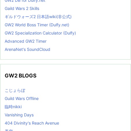
GW2 DB for Dulfy.net
Gaild Wars 2 Skills
ギルドウォーズ2 日本語wiki(非公式)
GW2 World Boss Timer (Dulfy.net)
GW2 Specialization Calculator (Dulfy)
Advanced GW2 Timer
ArenaNet's SoundCloud
GW2 BLOGS
こじょらぼ
Guild Wars Offline
臨時nikki
Vanishing Days
404 Divinity's Reach Avenue