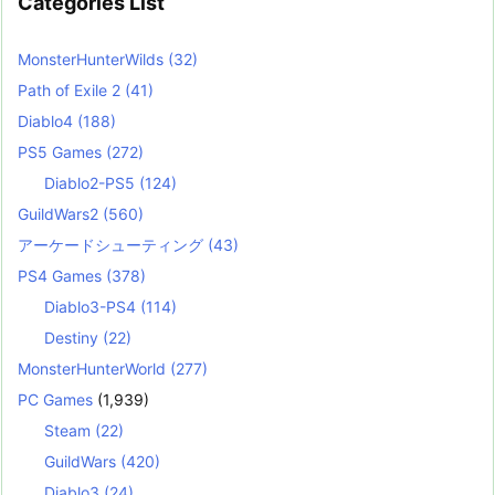
Categories List
MonsterHunterWilds
(32)
Path of Exile 2
(41)
Diablo4
(188)
PS5 Games
(272)
Diablo2-PS5
(124)
GuildWars2
(560)
アーケードシューティング
(43)
PS4 Games
(378)
Diablo3-PS4
(114)
Destiny
(22)
MonsterHunterWorld
(277)
PC Games
(1,939)
Steam
(22)
GuildWars
(420)
Diablo3
(24)