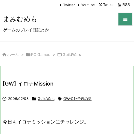

Twitter
Youtube
Twitter
RSS
まみむめも

ゲームのプレイ日記とか

メニュ

サイド

ホーム
>

PC Games
>

GuildWars

前へ

[GW] イロナMission
次へ


2006/02/03

GuildWars

GW-C1-予言の章
検索
今日もイロナミッションにチャレンジ。