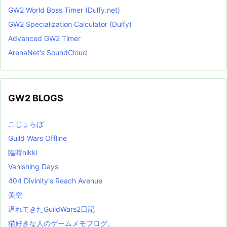
GW2 World Boss Timer (Dulfy.net)
GW2 Specialization Calculator (Dulfy)
Advanced GW2 Timer
ArenaNet's SoundCloud
GW2 BLOGS
こじょらぼ
Guild Wars Offline
臨時nikki
Vanishing Days
404 Divinity's Reach Avenue
美空
遅れてきたGuildWars2日記
猫好きな人のゲームメモブログ。