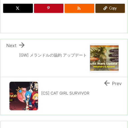

Copy

Next
[GW] メランドルの協約 アップデート

Prev
[CS] CAT GIRL SURVIVOR