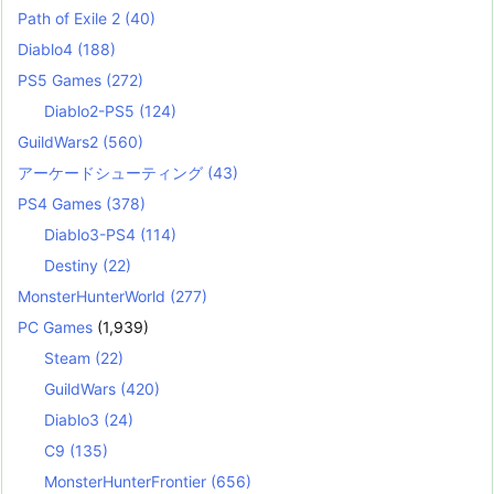
Path of Exile 2
(40)
Diablo4
(188)
PS5 Games
(272)
Diablo2-PS5
(124)
GuildWars2
(560)
アーケードシューティング
(43)
PS4 Games
(378)
Diablo3-PS4
(114)
Destiny
(22)
MonsterHunterWorld
(277)
PC Games
(1,939)
Steam
(22)
GuildWars
(420)
Diablo3
(24)
C9
(135)
MonsterHunterFrontier
(656)