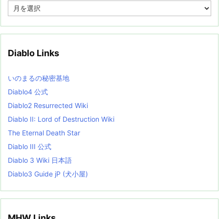
A
r
c
h
i
v
Diablo Links
e
s
L
いのまるの秘密基地
i
s
Diablo4 公式
t
Diablo2 Resurrected Wiki
Diablo II: Lord of Destruction Wiki
The Eternal Death Star
Diablo III 公式
Diablo 3 Wiki 日本語
Diablo3 Guide jP (犬小屋)
MHW Links