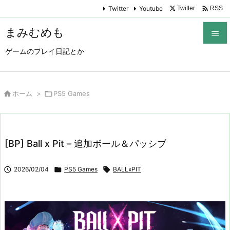

Twitter
Youtube
Twitter
RSS
まみむめも

ゲームのプレイ日記とか

メニュ

サイド

ホーム
>

PS5 Games

前へ

[BP] Ball x Pit – 追加ボール＆パッシブ
次へ


2026/02/04

PS5 Games

BALLxPIT
検索