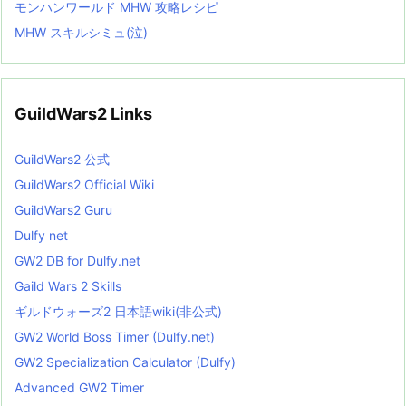
モンハンワールド MHW 攻略レシピ
MHW スキルシミュ(泣)
GuildWars2 Links
GuildWars2 公式
GuildWars2 Official Wiki
GuildWars2 Guru
Dulfy net
GW2 DB for Dulfy.net
Gaild Wars 2 Skills
ギルドウォーズ2 日本語wiki(非公式)
GW2 World Boss Timer (Dulfy.net)
GW2 Specialization Calculator (Dulfy)
Advanced GW2 Timer