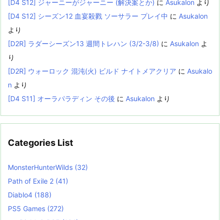
[D4 S12] ジャーニーがジャーニー (解決案とか)
に
Asukalon
より
[D4 S12] シーズン12 血宴殺戮 ソーサラー プレイ中
に
Asukalon
より
[D2R] ラダーシーズン13 週間トレハン (3/2-3/8)
に
Asukalon
よ
り
[D2R] ウォーロック 混沌(火) ビルド ナイトメアクリア
に
Asukalo
n
より
[D4 S11] オーラパラディン その後
に
Asukalon
より
Categories List
MonsterHunterWilds
(32)
Path of Exile 2
(41)
Diablo4
(188)
PS5 Games
(272)