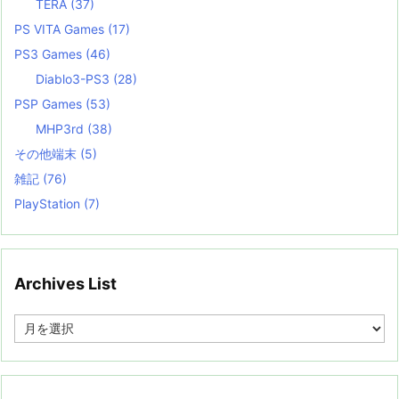
TERA
(37)
PS VITA Games
(17)
PS3 Games
(46)
Diablo3-PS3
(28)
PSP Games
(53)
MHP3rd
(38)
その他端末
(5)
雑記
(76)
PlayStation
(7)
Archives List
A
r
c
h
i
v