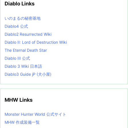
Diablo Links
e
s
L
いのまるの秘密基地
i
s
Diablo4 公式
t
Diablo2 Resurrected Wiki
Diablo II: Lord of Destruction Wiki
The Eternal Death Star
Diablo III 公式
Diablo 3 Wiki 日本語
Diablo3 Guide jP (犬小屋)
MHW Links
Monster Hunter World 公式サイト
MHW 作成装備一覧