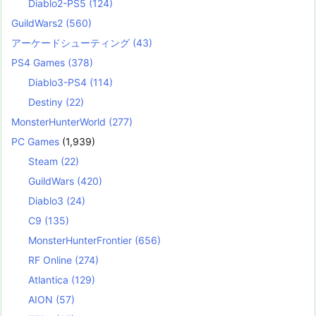
Diablo2-PS5
(124)
GuildWars2
(560)
アーケードシューティング
(43)
PS4 Games
(378)
Diablo3-PS4
(114)
Destiny
(22)
MonsterHunterWorld
(277)
PC Games
(1,939)
Steam
(22)
GuildWars
(420)
Diablo3
(24)
C9
(135)
MonsterHunterFrontier
(656)
RF Online
(274)
Atlantica
(129)
AION
(57)