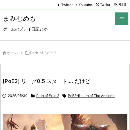

Twitter
Youtube
Twitter
RSS
まみむめも

ゲームのプレイ日記とか

メニュ

サイド

ホーム
>

Path of Exile 2

前へ

[PoE2] リーグ0.5 スタート…. だけど
次へ


2026/05/30

Path of Exile 2

PoE2-Return of The Ancients
検索