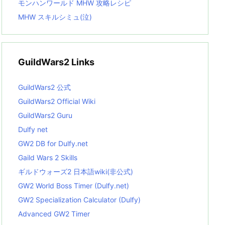
モンハンワールド MHW 攻略レシピ
MHW スキルシミュ(泣)
GuildWars2 Links
GuildWars2 公式
GuildWars2 Official Wiki
GuildWars2 Guru
Dulfy net
GW2 DB for Dulfy.net
Gaild Wars 2 Skills
ギルドウォーズ2 日本語wiki(非公式)
GW2 World Boss Timer (Dulfy.net)
GW2 Specialization Calculator (Dulfy)
Advanced GW2 Timer