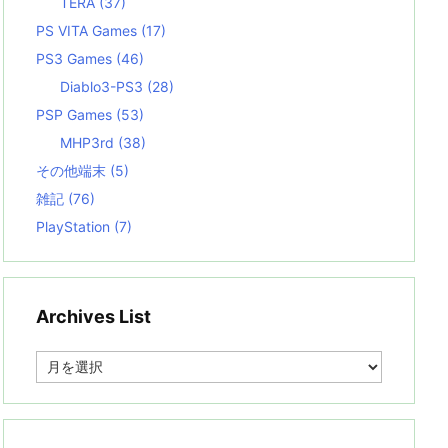
TERA
(37)
PS VITA Games
(17)
PS3 Games
(46)
Diablo3-PS3
(28)
PSP Games
(53)
MHP3rd
(38)
その他端末
(5)
雑記
(76)
PlayStation
(7)
Archives List
A
r
c
h
i
v