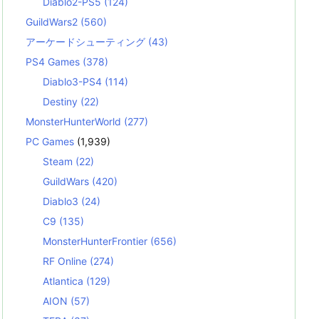
Diablo2-PS5
(124)
GuildWars2
(560)
アーケードシューティング
(43)
PS4 Games
(378)
Diablo3-PS4
(114)
Destiny
(22)
MonsterHunterWorld
(277)
PC Games
(1,939)
Steam
(22)
GuildWars
(420)
Diablo3
(24)
C9
(135)
MonsterHunterFrontier
(656)
RF Online
(274)
Atlantica
(129)
AION
(57)