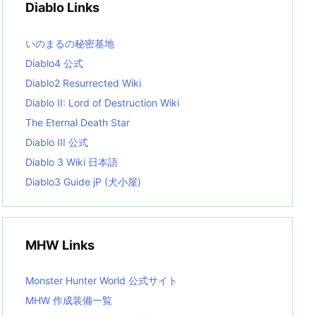
Diablo Links
e
s
L
いのまるの秘密基地
i
s
Diablo4 公式
t
Diablo2 Resurrected Wiki
Diablo II: Lord of Destruction Wiki
The Eternal Death Star
Diablo III 公式
Diablo 3 Wiki 日本語
Diablo3 Guide jP (犬小屋)
MHW Links
Monster Hunter World 公式サイト
MHW 作成装備一覧