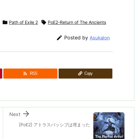

Path of Exile 2

PoE2-Return of The Ancients

Posted by
Asukalon

RSS
Copy

Next
[PoE2] アトラスパッシブは埋まった