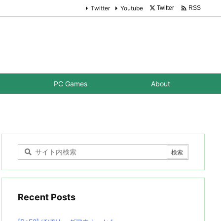

Twitter
Youtube
Twitter
RSS
PC Games
About
Recent Posts