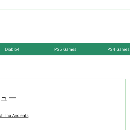
Diablo4
PS5 Games
PS4 Games
ビュー
of The Ancients