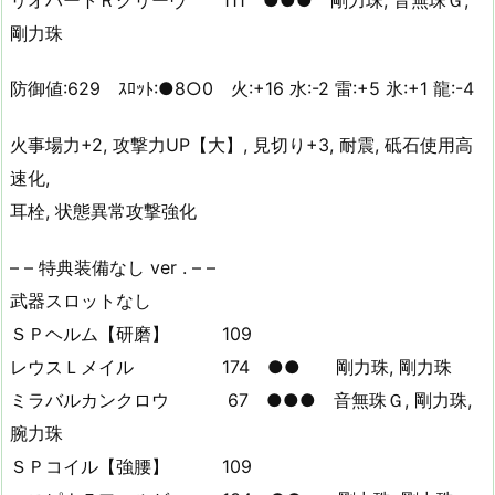
剛力珠
防御値:629 ｽﾛｯﾄ:●8○0 火:+16 水:-2 雷:+5 氷:+1 龍:-4
火事場力+2, 攻撃力UP【大】, 見切り+3, 耐震, 砥石使用高
速化,
耳栓, 状態異常攻撃強化
– – 特典装備なし ver . – –
武器スロットなし
ＳＰヘルム【研磨】 109
レウスＬメイル 174 ●● 剛力珠, 剛力珠
ミラバルカンクロウ 67 ●●● 音無珠Ｇ, 剛力珠,
腕力珠
ＳＰコイル【強腰】 109