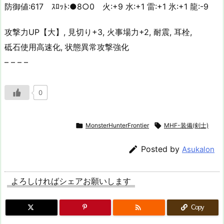
防御値:617 ｽﾛｯﾄ:●8○0 火:+9 水:+1 雷:+1 氷:+1 龍:-9
攻撃力UP【大】, 見切り+3, 火事場力+2, 耐震, 耳栓,
砥石使用高速化, 状態異常攻撃強化
– – – –
0

MonsterHunterFrontier

MHF-装備(剣士)

Posted by
Asukalon
よろしければシェアお願いします

Copy