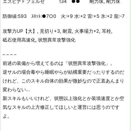
エスピナＦフェルゼ 134 ●● 剛力珠, 剛力珠
防御値:593 ｽﾛｯﾄ:●7○0 火:+9 水:+2 雷:+5 氷:+2 龍:-7
攻撃力UP【大】, 見切り+3, 耐震, 火事場力+2, 耳栓,
砥石使用高速化, 状態異常攻撃強化
– – – –
前述の装備から増えてるのは「状態異常攻撃強化」。
逆サルの場合毒やら睡眠やらが結構重要だったりするのだ
けれど、このスキル自体の効果が微妙なので正直あんまり
変わらない…
新スキルもいいけれど、状態以上強化とか装填速度とか空
気なスキルの上方修正してほしいと運営には思うのです
よ。