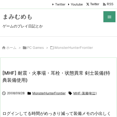

Twitter
Youtube
Twitter
RSS
まみむめも

ゲームのプレイ日記とか

メニュ

サイド

ホーム
>

PC Games
>

MonsterHunterFrontier

前へ

[MHF] 耐震・火事場・耳栓・状態異常 剣士装備(特
次へ
典装備使用)

検索

2008/09/28

MonsterHunterFrontier

MHF-装備(剣士)
ログインしてる時間がめっきり減って装備メモの小出しく