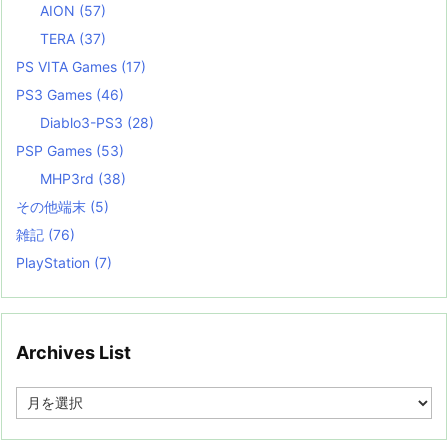
AION
(57)
TERA
(37)
PS VITA Games
(17)
PS3 Games
(46)
Diablo3-PS3
(28)
PSP Games
(53)
MHP3rd
(38)
その他端末
(5)
雑記
(76)
PlayStation
(7)
Archives List
A
r
c
h