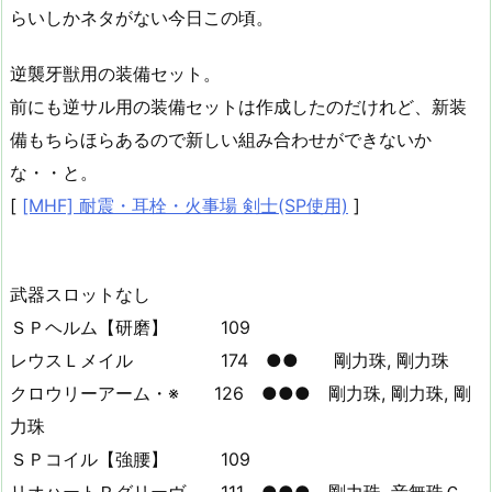
らいしかネタがない今日この頃。
逆襲牙獣用の装備セット。
前にも逆サル用の装備セットは作成したのだけれど、新装
備もちらほらあるので新しい組み合わせができないか
な・・と。
[
[MHF] 耐震・耳栓・火事場 剣士(SP使用)
]
武器スロットなし
ＳＰヘルム【研磨】 109
レウスＬメイル 174 ●● 剛力珠, 剛力珠
クロウリーアーム・※ 126 ●●● 剛力珠, 剛力珠, 剛
力珠
ＳＰコイル【強腰】 109
リオハートＲグリーヴ 111 ●●● 剛力珠, 音無珠Ｇ,