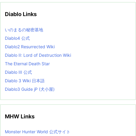
i
v
Diablo Links
e
s
L
いのまるの秘密基地
i
s
Diablo4 公式
t
Diablo2 Resurrected Wiki
Diablo II: Lord of Destruction Wiki
The Eternal Death Star
Diablo III 公式
Diablo 3 Wiki 日本語
Diablo3 Guide jP (犬小屋)
MHW Links
Monster Hunter World 公式サイト