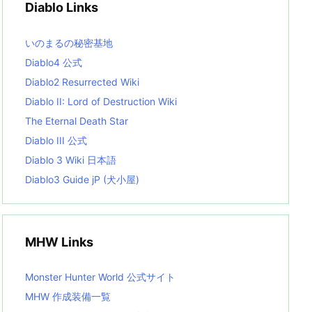
Diablo Links
e
s
L
いのまるの秘密基地
i
s
Diablo4 公式
t
Diablo2 Resurrected Wiki
Diablo II: Lord of Destruction Wiki
The Eternal Death Star
Diablo III 公式
Diablo 3 Wiki 日本語
Diablo3 Guide jP (犬小屋)
MHW Links
Monster Hunter World 公式サイト
MHW 作成装備一覧