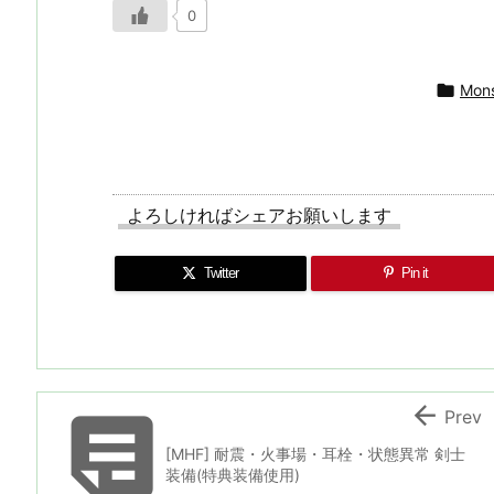
0

Mons
よろしければシェアお願いします
Twitter
Pin it


Prev
[MHF] 耐震・火事場・耳栓・状態異常 剣士
装備(特典装備使用)