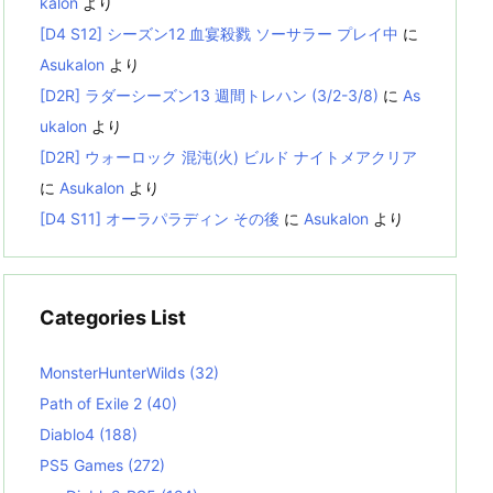
kalon
より
[D4 S12] シーズン12 血宴殺戮 ソーサラー プレイ中
に
Asukalon
より
[D2R] ラダーシーズン13 週間トレハン (3/2-3/8)
に
As
ukalon
より
[D2R] ウォーロック 混沌(火) ビルド ナイトメアクリア
に
Asukalon
より
[D4 S11] オーラパラディン その後
に
Asukalon
より
Categories List
MonsterHunterWilds
(32)
Path of Exile 2
(40)
Diablo4
(188)
PS5 Games
(272)