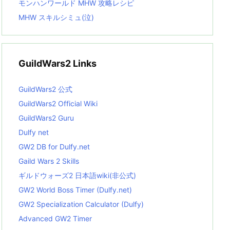
モンハンワールド MHW 攻略レシピ
MHW スキルシミュ(泣)
GuildWars2 Links
GuildWars2 公式
GuildWars2 Official Wiki
GuildWars2 Guru
Dulfy net
GW2 DB for Dulfy.net
Gaild Wars 2 Skills
ギルドウォーズ2 日本語wiki(非公式)
GW2 World Boss Timer (Dulfy.net)
GW2 Specialization Calculator (Dulfy)
Advanced GW2 Timer