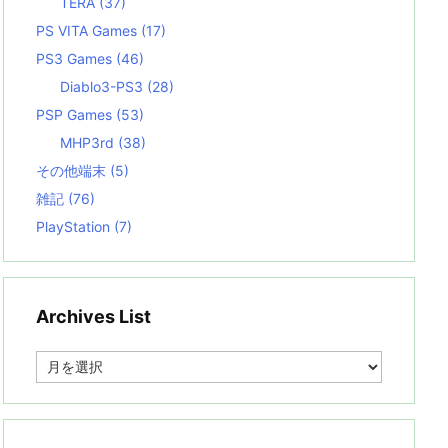
TERA
(37)
PS VITA Games
(17)
PS3 Games
(46)
Diablo3-PS3
(28)
PSP Games
(53)
MHP3rd
(38)
その他端末
(5)
雑記
(76)
PlayStation
(7)
Archives List
A
r
c
h
i
v