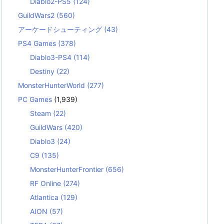
Diablo2-PS5
(124)
GuildWars2
(560)
アーケードシューティング
(43)
PS4 Games
(378)
Diablo3-PS4
(114)
Destiny
(22)
MonsterHunterWorld
(277)
PC Games
(1,939)
Steam
(22)
GuildWars
(420)
Diablo3
(24)
C9
(135)
MonsterHunterFrontier
(656)
RF Online
(274)
Atlantica
(129)
AION
(57)