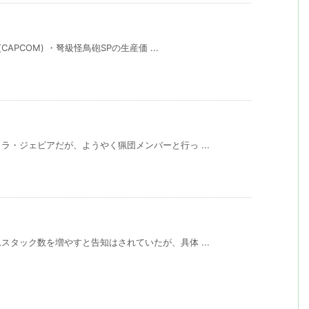
PCOM) ・弩級怪鳥砲SPの生産価 ...
・ジェビアだが、ようやく猟団メンバーと行っ ...
タック数を増やすと告知はされていたが、具体 ...