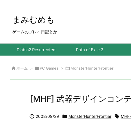
まみむめも
ゲームのプレイ日記とか
Diablo2 Resurrected
Path of Exile 2

ホーム
>

PC Games
>

MonsterHunterFrontier
[MHF] 武器デザインコン

2008/09/29

MonsterHunterFrontier

MHF