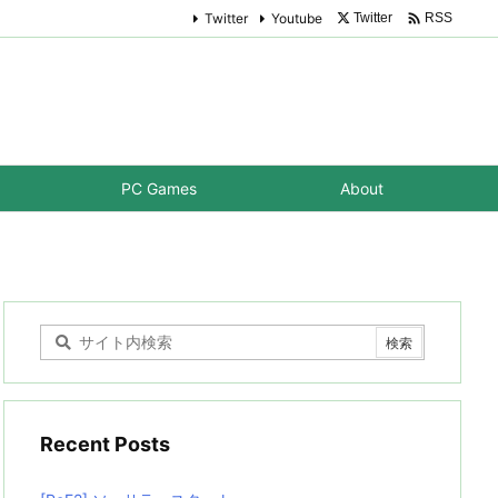

Twitter
Youtube
Twitter
RSS
PC Games
About
Recent Posts