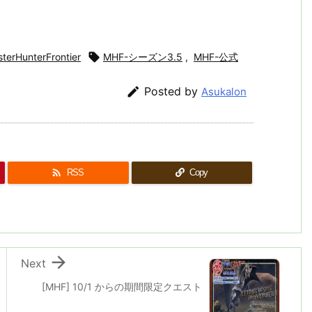
terHunterFrontier

MHF-シーズン3.5
,
MHF-公式

Posted by
Asukalon

RSS
Copy

Next
[MHF] 10/1 からの期間限定クエスト