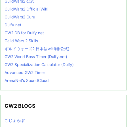
GuildWars2 公式
GuildWars2 Official Wiki
GuildWars2 Guru
Dulfy net
GW2 DB for Dulfy.net
Gaild Wars 2 Skills
ギルドウォーズ2 日本語wiki(非公式)
GW2 World Boss Timer (Dulfy.net)
GW2 Specialization Calculator (Dulfy)
Advanced GW2 Timer
ArenaNet's SoundCloud
GW2 BLOGS
こじょらぼ