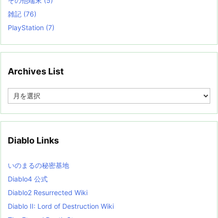
その他端末
(5)
雑記
(76)
PlayStation
(7)
Archives List
A
r
c
h
i
v
Diablo Links
e
s
L
いのまるの秘密基地
i
s
Diablo4 公式
t
Diablo2 Resurrected Wiki
Diablo II: Lord of Destruction Wiki