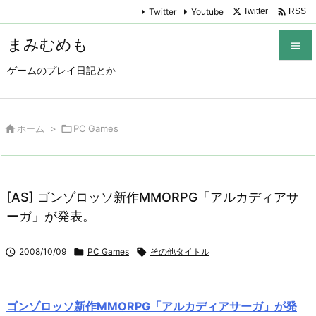

Twitter
Youtube
Twitter
RSS
まみむめも

ゲームのプレイ日記とか

メニュ

サイド

ホーム
>

PC Games

前へ

[AS] ゴンゾロッソ新作MMORPG「アルカディアサ
次へ
ーガ」が発表。

検索

2008/10/09

PC Games

その他タイトル
ゴンゾロッソ新作MMORPG「アルカディアサーガ」が発