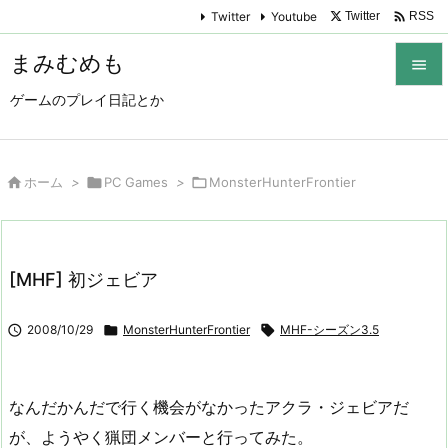

Twitter
Youtube
Twitter
RSS
まみむめも

ゲームのプレイ日記とか

メニュ

サイド

ホーム
>

PC Games
>

MonsterHunterFrontier

前へ

[MHF] 初ジェビア
次へ


2008/10/29

MonsterHunterFrontier

MHF-シーズン3.5
検索
なんだかんだで行く機会がなかったアクラ・ジェビアだ
が、ようやく猟団メンバーと行ってみた。