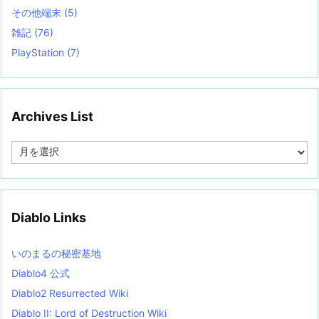
その他端末
(5)
雑記
(76)
PlayStation
(7)
Archives List
A
r
c
h
i
v
Diablo Links
e
s
L
いのまるの秘密基地
i
s
Diablo4 公式
t
Diablo2 Resurrected Wiki
Diablo II: Lord of Destruction Wiki