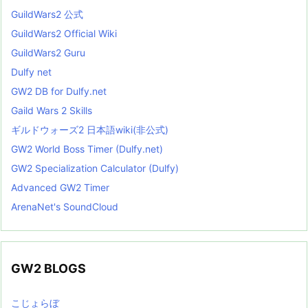
GuildWars2 公式
GuildWars2 Official Wiki
GuildWars2 Guru
Dulfy net
GW2 DB for Dulfy.net
Gaild Wars 2 Skills
ギルドウォーズ2 日本語wiki(非公式)
GW2 World Boss Timer (Dulfy.net)
GW2 Specialization Calculator (Dulfy)
Advanced GW2 Timer
ArenaNet's SoundCloud
GW2 BLOGS
こじょらぼ