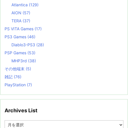
Atlantica
(129)
AION
(57)
TERA
(37)
PS VITA Games
(17)
PS3 Games
(46)
Diablo3-PS3
(28)
PSP Games
(53)
MHP3rd
(38)
その他端末
(5)
雑記
(76)
PlayStation
(7)
Archives List
A
r