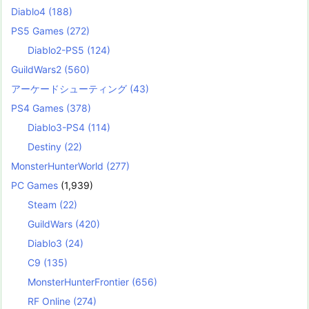
Diablo4
(188)
PS5 Games
(272)
Diablo2-PS5
(124)
GuildWars2
(560)
アーケードシューティング
(43)
PS4 Games
(378)
Diablo3-PS4
(114)
Destiny
(22)
MonsterHunterWorld
(277)
PC Games
(1,939)
Steam
(22)
GuildWars
(420)
Diablo3
(24)
C9
(135)
MonsterHunterFrontier
(656)
RF Online
(274)