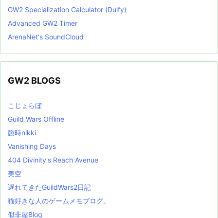
GW2 Specialization Calculator (Dulfy)
Advanced GW2 Timer
ArenaNet's SoundCloud
GW2 BLOGS
こじょらぼ
Guild Wars Offline
臨時nikki
Vanishing Days
404 Divinity's Reach Avenue
美空
遅れてきたGuildWars2日記
猫好きな人のゲームメモブログ。
似非屋Blog