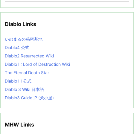
c
h
i
v
Diablo Links
e
s
L
いのまるの秘密基地
i
s
Diablo4 公式
t
Diablo2 Resurrected Wiki
Diablo II: Lord of Destruction Wiki
The Eternal Death Star
Diablo III 公式
Diablo 3 Wiki 日本語
Diablo3 Guide jP (犬小屋)
MHW Links