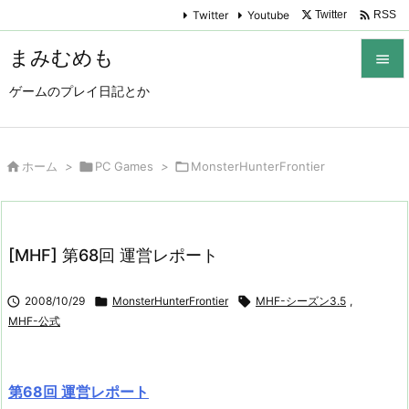

Twitter
Youtube
Twitter
RSS
まみむめも

ゲームのプレイ日記とか

メニュ

サイド

ホーム
>

PC Games
>

MonsterHunterFrontier

前へ

[MHF] 第68回 運営レポート
次へ


2008/10/29

MonsterHunterFrontier

MHF-シーズン3.5
,
検索
MHF-公式
第68回 運営レポート