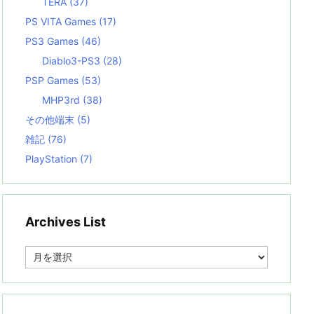
TERA
(37)
PS VITA Games
(17)
PS3 Games
(46)
Diablo3-PS3
(28)
PSP Games
(53)
MHP3rd
(38)
その他端末
(5)
雑記
(76)
PlayStation
(7)
Archives List
A
r
c
h
i
v