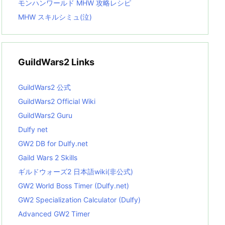
モンハンワールド MHW 攻略レシピ
MHW スキルシミュ(泣)
GuildWars2 Links
GuildWars2 公式
GuildWars2 Official Wiki
GuildWars2 Guru
Dulfy net
GW2 DB for Dulfy.net
Gaild Wars 2 Skills
ギルドウォーズ2 日本語wiki(非公式)
GW2 World Boss Timer (Dulfy.net)
GW2 Specialization Calculator (Dulfy)
Advanced GW2 Timer