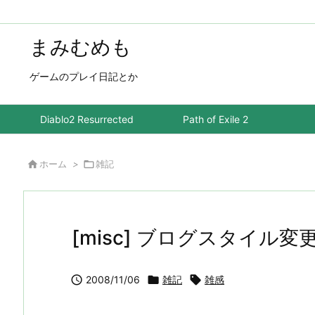
まみむめも
ゲームのプレイ日記とか
Diablo2 Resurrected
Path of Exile 2

ホーム
>

雑記
[misc] ブログスタイル変

2008/11/06

雑記

雑感