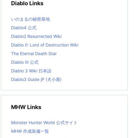
Diablo Links
e
s
L
いのまるの秘密基地
i
s
Diablo4 公式
t
Diablo2 Resurrected Wiki
Diablo II: Lord of Destruction Wiki
The Eternal Death Star
Diablo III 公式
Diablo 3 Wiki 日本語
Diablo3 Guide jP (犬小屋)
MHW Links
Monster Hunter World 公式サイト
MHW 作成装備一覧