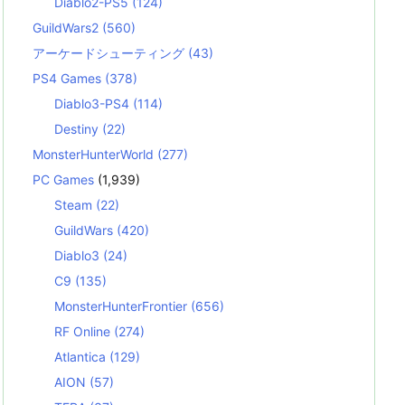
Diablo2-PS5
(124)
GuildWars2
(560)
アーケードシューティング
(43)
PS4 Games
(378)
Diablo3-PS4
(114)
Destiny
(22)
MonsterHunterWorld
(277)
PC Games
(1,939)
Steam
(22)
GuildWars
(420)
Diablo3
(24)
C9
(135)
MonsterHunterFrontier
(656)
RF Online
(274)
Atlantica
(129)
AION
(57)