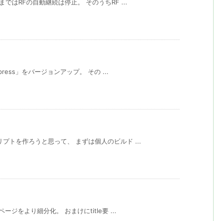
ではRFの自動継続は停止。 そのうちRF ...
ress」をバージョンアップ。 その ...
プトを作ろうと思って、 まずは個人のビルド ...
ジをより細分化。 おまけにtitle要 ...