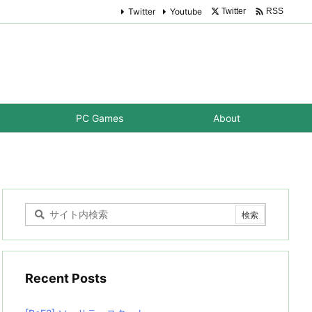

Twitter
Youtube
Twitter
RSS
PC Games
About
Recent Posts