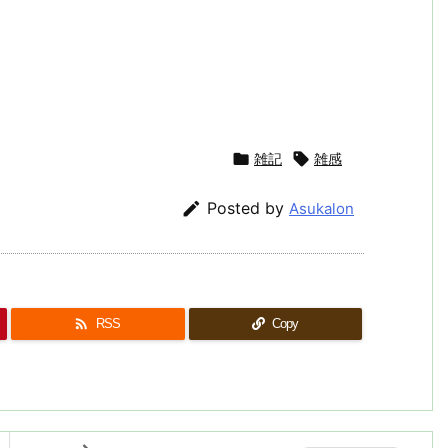

雑記

雑感

Posted by
Asukalon

RSS
Copy