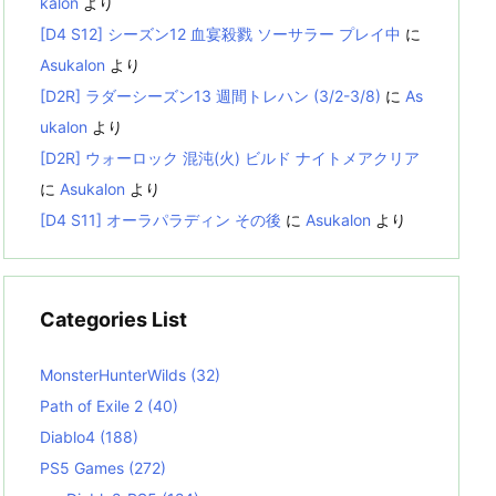
kalon
より
[D4 S12] シーズン12 血宴殺戮 ソーサラー プレイ中
に
Asukalon
より
[D2R] ラダーシーズン13 週間トレハン (3/2-3/8)
に
As
ukalon
より
[D2R] ウォーロック 混沌(火) ビルド ナイトメアクリア
に
Asukalon
より
[D4 S11] オーラパラディン その後
に
Asukalon
より
Categories List
MonsterHunterWilds
(32)
Path of Exile 2
(40)
Diablo4
(188)
PS5 Games
(272)