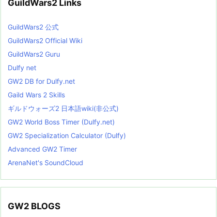
GuildWars2 Links
GuildWars2 公式
GuildWars2 Official Wiki
GuildWars2 Guru
Dulfy net
GW2 DB for Dulfy.net
Gaild Wars 2 Skills
ギルドウォーズ2 日本語wiki(非公式)
GW2 World Boss Timer (Dulfy.net)
GW2 Specialization Calculator (Dulfy)
Advanced GW2 Timer
ArenaNet's SoundCloud
GW2 BLOGS