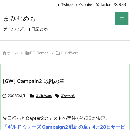

Twitter
Youtube
Twitter
RSS
まみむめも

ゲームのプレイ日記とか

メニュ

サイド

ホーム
>

PC Games
>

GuildWars

前へ

[GW] Campain2 戦乱の章
次へ


2006/03/11

GuildWars

GW-公式
検索
先日行ったCapter2のテストの実装が4/28に決定。
「ギルド ウォーズ Campaign2 戦乱の章」4月28日サービ