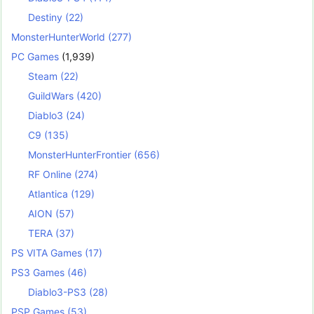
Destiny
(22)
MonsterHunterWorld
(277)
PC Games
(1,939)
Steam
(22)
GuildWars
(420)
Diablo3
(24)
C9
(135)
MonsterHunterFrontier
(656)
RF Online
(274)
Atlantica
(129)
AION
(57)
TERA
(37)
PS VITA Games
(17)
PS3 Games
(46)
Diablo3-PS3
(28)
PSP Games
(53)