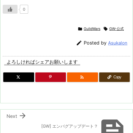
0

GuildWars

GW-公式

Posted by
Asukalon
よろしければシェアお願いします

Copy

Next

[GW] エンバグアップデート？