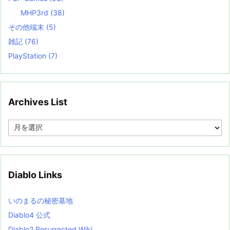
MHP3rd
(38)
その他端末
(5)
雑記
(76)
PlayStation
(7)
Archives List
A
r
c
h
i
v
Diablo Links
e
s
L
いのまるの秘密基地
i
s
Diablo4 公式
t
Diablo2 Resurrected Wiki