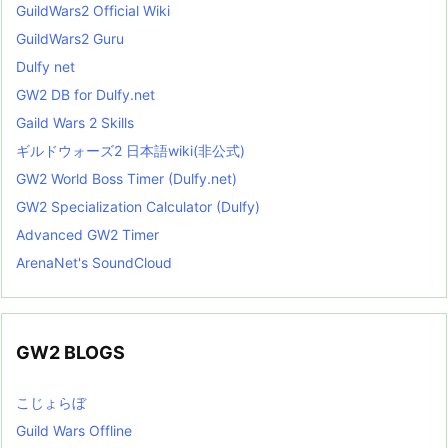
GuildWars2 Official Wiki
GuildWars2 Guru
Dulfy net
GW2 DB for Dulfy.net
Gaild Wars 2 Skills
ギルドウォーズ2 日本語wiki(非公式)
GW2 World Boss Timer (Dulfy.net)
GW2 Specialization Calculator (Dulfy)
Advanced GW2 Timer
ArenaNet's SoundCloud
GW2 BLOGS
こじょらぼ
Guild Wars Offline