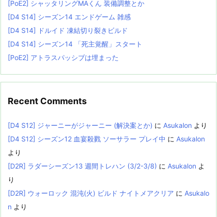
[PoE2] シャッタリングMAくん 装備調整とか
[D4 S14] シーズン14 エンドゲーム 雑感
[D4 S14] ドルイド 凍結切り裂きビルド
[D4 S14] シーズン14 「死主覚醒」スタート
[PoE2] アトラスパッシブは埋まった
Recent Comments
[D4 S12] ジャーニーがジャーニー (解決案とか)
に
Asukalon
より
[D4 S12] シーズン12 血宴殺戮 ソーサラー プレイ中
に
Asukalon
より
[D2R] ラダーシーズン13 週間トレハン (3/2-3/8)
に
Asukalon
よ
り
[D2R] ウォーロック 混沌(火) ビルド ナイトメアクリア
に
Asukalo
n
より