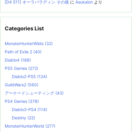
[D4 S11] オーラパラディン その後
に
Asukalon
より
Categories List
MonsterHunterWilds
(32)
Path of Exile 2
(40)
Diablo4
(188)
PS5 Games
(272)
Diablo2-PS5
(124)
GuildWars2
(560)
アーケードシューティング
(43)
PS4 Games
(378)
Diablo3-PS4
(114)
Destiny
(22)
MonsterHunterWorld
(277)