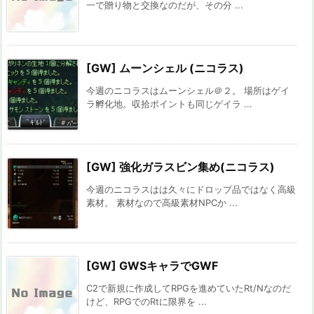
一で贈り物と交換なのだが、その分 ...
[GW] ムーンシェル (ニコラス)
今週のニコラスはムーンシェル＠２。 場所はゲイ
ラ孵化地。収拾ポイントも同じゲイラ ...
[GW] 強化ガラスビン集め(ニコラス)
今週のニコラスはは久々にドロップ品ではなく高級
素材。 素材なので高級素材NPCか ...
[GW] GWSキャラでGWF
C2で新規に作成してRPGを進めていたRt/Nなのだ
けど、RPGでのRtに限界を ...