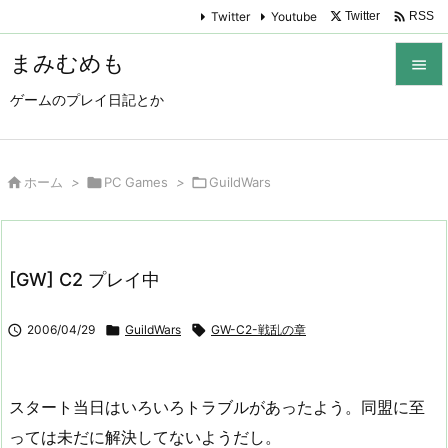

Twitter
Youtube
Twitter
RSS
まみむめも

ゲームのプレイ日記とか

メニュ

サイド

ホーム
>

PC Games
>

GuildWars

前へ

[GW] C2 プレイ中
次へ


2006/04/29

GuildWars

GW-C2-戦乱の章
検索
スタート当日はいろいろトラブルがあったよう。同盟に至
っては未だに解決してないようだし。