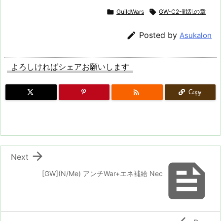

GuildWars

GW-C2-戦乱の章

Posted by
Asukalon
よろしければシェアお願いします

Copy

Next

[GW](N/Me) アンチWar+エネ補給 Nec