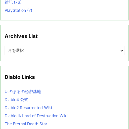
雑記
(76)
PlayStation
(7)
Archives List
A
r
c
h
i
v
Diablo Links
e
s
L
いのまるの秘密基地
i
s
Diablo4 公式
t
Diablo2 Resurrected Wiki
Diablo II: Lord of Destruction Wiki
The Eternal Death Star