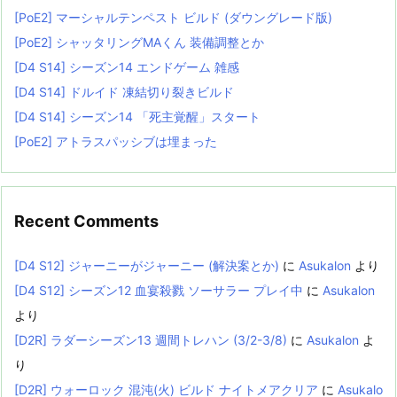
[PoE2] マーシャルテンペスト ビルド (ダウングレード版)
[PoE2] シャッタリングMAくん 装備調整とか
[D4 S14] シーズン14 エンドゲーム 雑感
[D4 S14] ドルイド 凍結切り裂きビルド
[D4 S14] シーズン14 「死主覚醒」スタート
[PoE2] アトラスパッシブは埋まった
Recent Comments
[D4 S12] ジャーニーがジャーニー (解決案とか)
に
Asukalon
より
[D4 S12] シーズン12 血宴殺戮 ソーサラー プレイ中
に
Asukalon
より
[D2R] ラダーシーズン13 週間トレハン (3/2-3/8)
に
Asukalon
よ
り
[D2R] ウォーロック 混沌(火) ビルド ナイトメアクリア
に
Asukalo