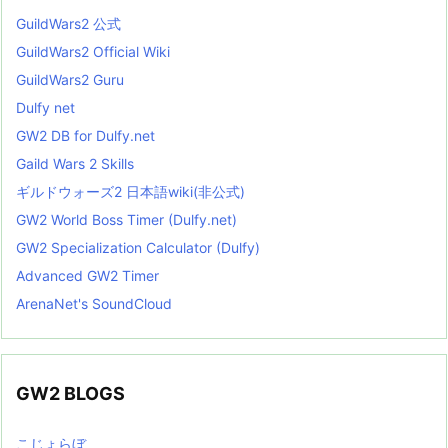
GuildWars2 公式
GuildWars2 Official Wiki
GuildWars2 Guru
Dulfy net
GW2 DB for Dulfy.net
Gaild Wars 2 Skills
ギルドウォーズ2 日本語wiki(非公式)
GW2 World Boss Timer (Dulfy.net)
GW2 Specialization Calculator (Dulfy)
Advanced GW2 Timer
ArenaNet's SoundCloud
GW2 BLOGS
こじょらぼ