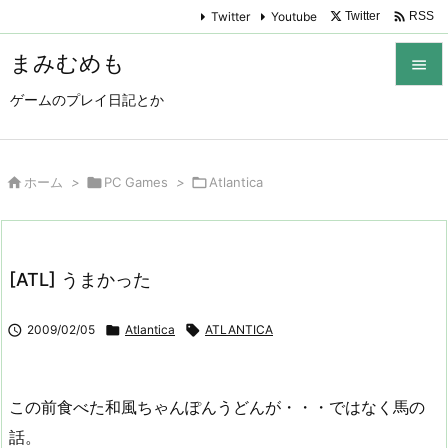

Twitter
Youtube
Twitter
RSS
まみむめも

ゲームのプレイ日記とか

メニュ

サイド

ホーム
>

PC Games
>

Atlantica

前へ

[ATL] うまかった
次へ


2009/02/05

Atlantica

ATLANTICA
検索
この前食べた和風ちゃんぽんうどんが・・・ではなく馬の
話。