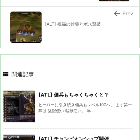

Prev
[ALT] 祝福の妙薬とボス撃破

関連記事
[ATL] 傭兵もちゃくちゃくと？
ヒーローに引き続き傭兵もレベル100へ。 まず第一
陣は 猛獣使い 猛獣使い。 早 ...
[ATL] チャンピオンシップ開催