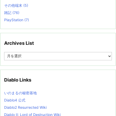
その他端末
(5)
雑記
(76)
PlayStation
(7)
Archives List
A
r
c
h
i
v
Diablo Links
e
s
L
いのまるの秘密基地
i
s
Diablo4 公式
t
Diablo2 Resurrected Wiki
Diablo II: Lord of Destruction Wiki